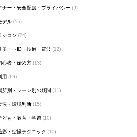
マナー・安全配慮・プライバシー
(9)
モデル
(56)
ラジコン
(24)
リモートID・技適・電波
(12)
初心者・始め方
(13)
利用
(69)
場所別・シーン別の疑問
(11)
天候・環境判断
(15)
子ども・教育・学習
(10)
撮影・空撮テクニック
(10)