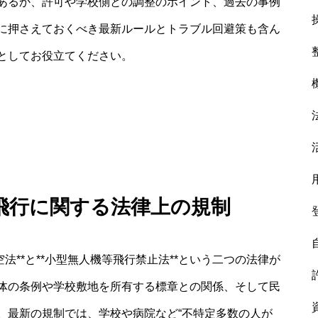
あるか、許可や学校側との調整のポイント、過去の事例
に押さえておくべき最新ルールとトラブル回避策も含ん
としてお役立てください。
 飛行に関する法律上の規制
法**と**小型無人機等飛行禁止法**という二つの法律が
体の条例や学校敷地を所有する標章との関係、そして民
。最新の規制では、学校や病院など“不特定多数の人が