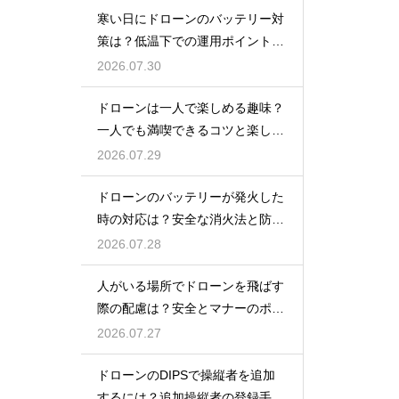
寒い日にドローンのバッテリー対
策は？低温下での運用ポイントと
注意点
2026.07.30
ドローンは一人で楽しめる趣味？
一人でも満喫できるコツと楽しみ
方
2026.07.29
ドローンのバッテリーが発火した
時の対応は？安全な消火法と防止
策を解説
2026.07.28
人がいる場所でドローンを飛ばす
際の配慮は？安全とマナーのポイ
ント
2026.07.27
ドローンのDIPSで操縦者を追加
するには？追加操縦者の登録手順