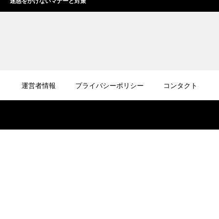
迷惑をかけないマナーと対策
2026.08.07
ドローンは川の上空を飛ばせるのか？飛行ル
運営者情報
プライバシーポリシー
コンタクト
ールと注意点を詳しく解説
2026.08.06
ドローンの試験に口述試験はあるのか？試験
形式と合格のポイントを解説