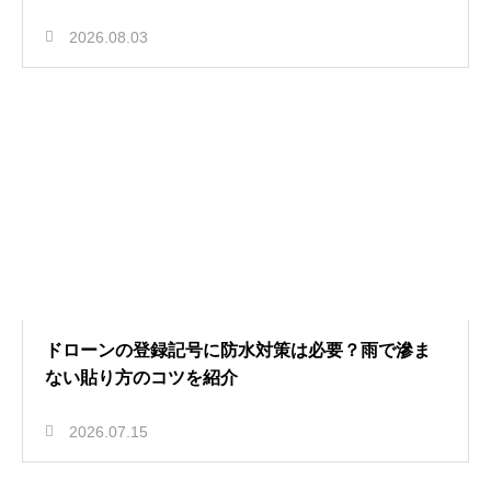
2026.08.03
ドローンの登録記号に防水対策は必要？雨で滲ま
ない貼り方のコツを紹介
2026.07.15