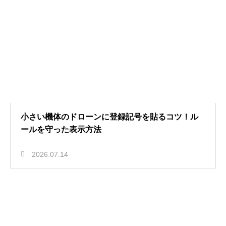
小さい機体のドローンに登録記号を貼るコツ！ル
ールを守った表示方法
2026.07.14