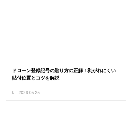
ドローン登録記号の貼り方の正解！剥がれにくい
貼付位置とコツを解説
2026.05.25