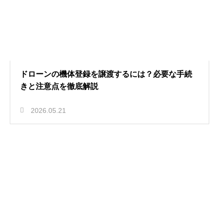
ドローンの機体登録を譲渡するには？必要な手続
きと注意点を徹底解説
2026.05.21