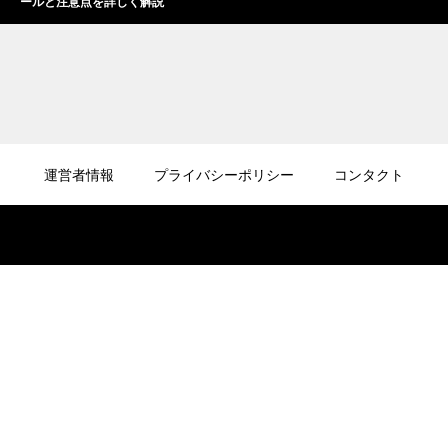
ールと注意点を詳しく解説
2026.08.06
ドローンの試験に口述試験はあるのか？試験
運営者情報
プライバシーポリシー
コンタクト
形式と合格のポイントを解説
2026.08.05
ドローン初心者は屋外でどう練習すべき？初
飛行で失敗しないポイント