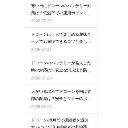
寒い日にドローンのバッテリー対
策は？低温下での運用ポイントと
注意点
2026.07.30
ドローンは一人で楽しめる趣味？
一人でも満喫できるコツと楽しみ
方
2026.07.29
ドローンのバッテリーが発火した
時の対応は？安全な消火法と防止
策を解説
2026.07.28
人がいる場所でドローンを飛ばす
際の配慮は？安全とマナーのポイ
ント
2026.07.27
ドローンのDIPSで操縦者を追加
するには？追加操縦者の登録手順