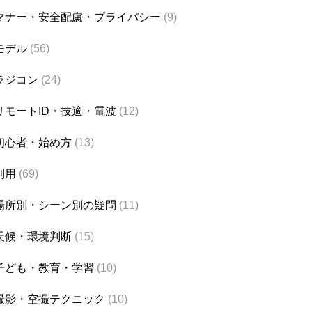
マナー・安全配慮・プライバシー
(9)
モデル
(56)
ラジコン
(24)
リモートID・技適・電波
(12)
初心者・始め方
(13)
利用
(69)
場所別・シーン別の疑問
(11)
天候・環境判断
(15)
子ども・教育・学習
(10)
撮影・空撮テクニック
(10)