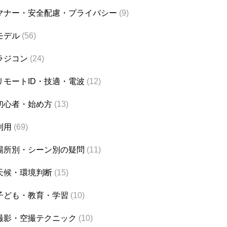
マナー・安全配慮・プライバシー
(9)
モデル
(56)
ラジコン
(24)
リモートID・技適・電波
(12)
初心者・始め方
(13)
利用
(69)
場所別・シーン別の疑問
(11)
天候・環境判断
(15)
子ども・教育・学習
(10)
撮影・空撮テクニック
(10)