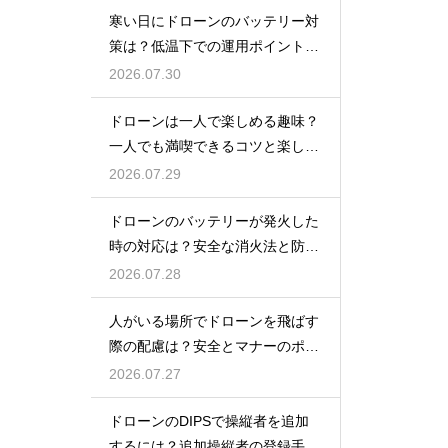
寒い日にドローンのバッテリー対
策は？低温下での運用ポイントと
注意点
2026.07.30
ドローンは一人で楽しめる趣味？
一人でも満喫できるコツと楽しみ
方
2026.07.29
ドローンのバッテリーが発火した
時の対応は？安全な消火法と防止
策を解説
2026.07.28
人がいる場所でドローンを飛ばす
際の配慮は？安全とマナーのポイ
ント
2026.07.27
ドローンのDIPSで操縦者を追加
するには？追加操縦者の登録手順