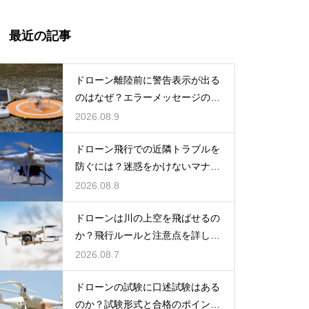
最近の記事
ドローン離陸前に警告表示が出る
のはなぜ？エラーメッセージの原
因と対処法
2026.08.9
ドローン飛行での近隣トラブルを
防ぐには？迷惑をかけないマナー
と対策
2026.08.8
ドローンは川の上空を飛ばせるの
か？飛行ルールと注意点を詳しく
解説
2026.08.7
ドローンの試験に口述試験はある
のか？試験形式と合格のポイント