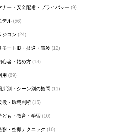
マナー・安全配慮・プライバシー
(9)
モデル
(56)
ラジコン
(24)
リモートID・技適・電波
(12)
初心者・始め方
(13)
利用
(69)
場所別・シーン別の疑問
(11)
天候・環境判断
(15)
子ども・教育・学習
(10)
撮影・空撮テクニック
(10)