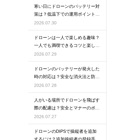
寒い日にドローンのバッテリー対
策は？低温下での運用ポイントと
注意点
2026.07.30
ドローンは一人で楽しめる趣味？
一人でも満喫できるコツと楽しみ
方
2026.07.29
ドローンのバッテリーが発火した
時の対応は？安全な消火法と防止
策を解説
2026.07.28
人がいる場所でドローンを飛ばす
際の配慮は？安全とマナーのポイ
ント
2026.07.27
ドローンのDIPSで操縦者を追加
するには？追加操縦者の登録手順