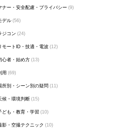
マナー・安全配慮・プライバシー
(9)
モデル
(56)
ラジコン
(24)
リモートID・技適・電波
(12)
初心者・始め方
(13)
利用
(69)
場所別・シーン別の疑問
(11)
天候・環境判断
(15)
子ども・教育・学習
(10)
撮影・空撮テクニック
(10)