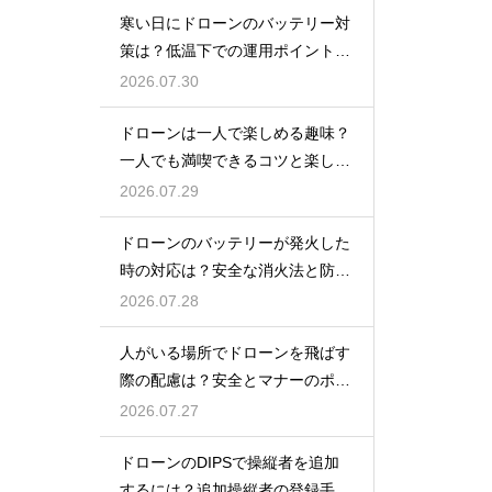
寒い日にドローンのバッテリー対
策は？低温下での運用ポイントと
注意点
2026.07.30
ドローンは一人で楽しめる趣味？
一人でも満喫できるコツと楽しみ
方
2026.07.29
ドローンのバッテリーが発火した
時の対応は？安全な消火法と防止
策を解説
2026.07.28
人がいる場所でドローンを飛ばす
際の配慮は？安全とマナーのポイ
ント
2026.07.27
ドローンのDIPSで操縦者を追加
するには？追加操縦者の登録手順