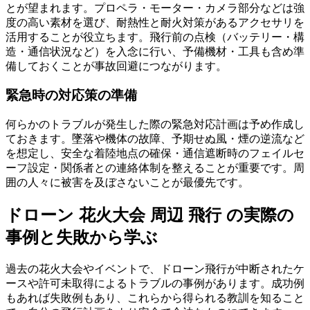
とが望まれます。プロペラ・モーター・カメラ部分などは強
度の高い素材を選び、耐熱性と耐火対策があるアクセサリを
活用することが役立ちます。飛行前の点検（バッテリー・構
造・通信状況など）を入念に行い、予備機材・工具も含め準
備しておくことが事故回避につながります。
緊急時の対応策の準備
何らかのトラブルが発生した際の緊急対応計画は予め作成し
ておきます。墜落や機体の故障、予期せぬ風・煙の逆流など
を想定し、安全な着陸地点の確保・通信遮断時のフェイルセ
ーフ設定・関係者との連絡体制を整えることが重要です。周
囲の人々に被害を及ぼさないことが最優先です。
ドローン 花火大会 周辺 飛行 の実際の
事例と失敗から学ぶ
過去の花火大会やイベントで、ドローン飛行が中断されたケ
ースや許可未取得によるトラブルの事例があります。成功例
もあれば失敗例もあり、これらから得られる教訓を知ること