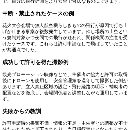
で、自分の飛行計画をより安全で合法なものにできます。
中断・禁止されたケースの例
花火大会会場で無人航空機らしきものの飛行が原因で打ち上
げが止まる事案が複数発生しています。催し場所の上空とい
う規制対象かつ夜間での飛行が疑われ、関係機関の注意を受
けたケースです。これらは許可申請なしで飛ばしていたこと
が共通点でした。
成功して許可を得た撮影例
観光プロモーション映像などで、主催者の協力と許可の取得
後にドローンを使用し、安全管理策を遵守して撮影した例が
あります。立入禁止区域の設定・飛行経路の明示・補助者の
配置などを徹底し、会場関係者と調整しながら運用していま
す。
失敗からの教訓
許可申請時の書類不備・情報の不足・主催者との調整が不十
分だったために却下されたり、当日飛行禁止となったりする