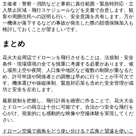
主催者・警察・消防などと事前に責任範囲・緊急時対応・立
入禁止区域・飛行スケジュールなどを文書で合意します。観
客や周囲住民への説明も行い、安全意識を共有します。万が
一機体が落下するなどの事故が発生した際の賠償保険加入も
検討しておくことが望ましいです。
まとめ
花火大会周辺でドローンを飛行させることは、法規制・安全
条件・現場環境の全てを慎重に考慮する必要があります。催
し場所上空や夜間、人口集中地区など複数の制限が重なるた
め、許可申請や関係者との調整は早めに行うことが不可欠で
す。機体選びや操縦体制、緊急対応策も含めた安全管理が成
功と安全を左右します。
最新規制を把握し、飛行計画を緻密に作ることで、花火大会
とドローンの両立は十分に可能です。合法かつ安全な飛行を
心がけ、視覚的にも感動的な映像や空撮体験を実現してくだ
さい。
ドローン空撮で画角をどう使い分ける？広角と望遠を使いこ