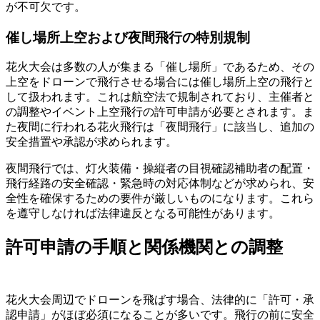
が不可欠です。
催し場所上空および夜間飛行の特別規制
花火大会は多数の人が集まる「催し場所」であるため、その
上空をドローンで飛行させる場合には催し場所上空の飛行と
して扱われます。これは航空法で規制されており、主催者と
の調整やイベント上空飛行の許可申請が必要とされます。ま
た夜間に行われる花火飛行は「夜間飛行」に該当し、追加の
安全措置や承認が求められます。
夜間飛行では、灯火装備・操縦者の目視確認補助者の配置・
飛行経路の安全確認・緊急時の対応体制などが求められ、安
全性を確保するための要件が厳しいものになります。これら
を遵守しなければ法律違反となる可能性があります。
許可申請の手順と関係機関との調整
花火大会周辺でドローンを飛ばす場合、法律的に「許可・承
認申請」がほぼ必須になることが多いです。飛行の前に安全