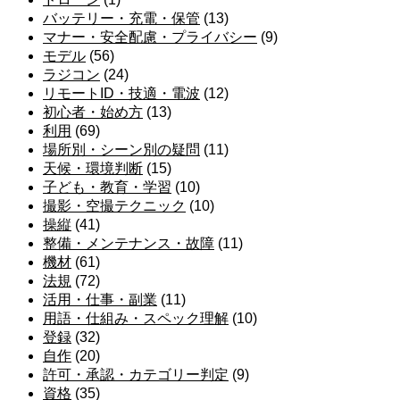
バッテリー・充電・保管
(13)
マナー・安全配慮・プライバシー
(9)
モデル
(56)
ラジコン
(24)
リモートID・技適・電波
(12)
初心者・始め方
(13)
利用
(69)
場所別・シーン別の疑問
(11)
天候・環境判断
(15)
子ども・教育・学習
(10)
撮影・空撮テクニック
(10)
操縦
(41)
整備・メンテナンス・故障
(11)
機材
(61)
法規
(72)
活用・仕事・副業
(11)
用語・仕組み・スペック理解
(10)
登録
(32)
自作
(20)
許可・承認・カテゴリー判定
(9)
資格
(35)