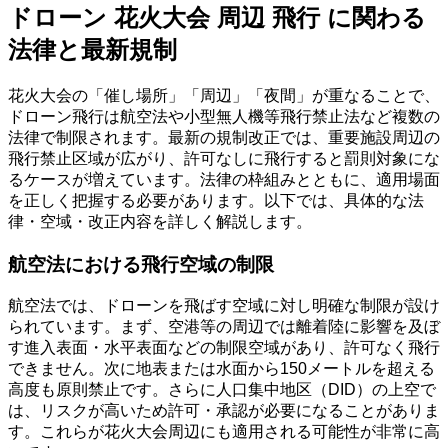
ドローン 花火大会 周辺 飛行 に関わる
法律と最新規制
花火大会の「催し場所」「周辺」「夜間」が重なることで、
ドローン飛行は航空法や小型無人機等飛行禁止法など複数の
法律で制限されます。最新の規制改正では、重要施設周辺の
飛行禁止区域が広がり、許可なしに飛行すると罰則対象にな
るケースが増えています。法律の枠組みとともに、適用場面
を正しく把握する必要があります。以下では、具体的な法
律・空域・改正内容を詳しく解説します。
航空法における飛行空域の制限
航空法では、ドローンを飛ばす空域に対し明確な制限が設け
られています。まず、空港等の周辺では離着陸に影響を及ぼ
す進入表面・水平表面などの制限空域があり、許可なく飛行
できません。次に地表または水面から150メートルを超える
高度も原則禁止です。さらに人口集中地区（DID）の上空で
は、リスクが高いため許可・承認が必要になることがありま
す。これらが花火大会周辺にも適用される可能性が非常に高