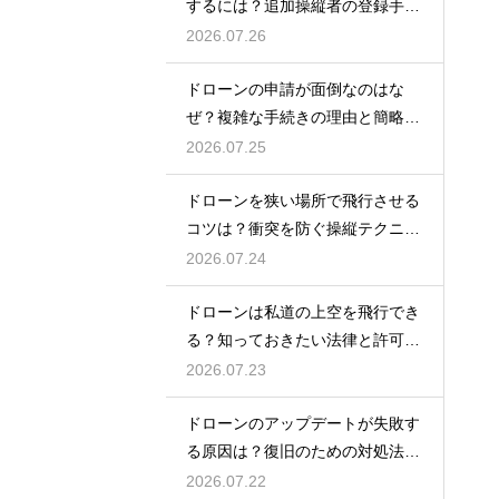
するには？追加操縦者の登録手順
を解説
2026.07.26
ドローンの申請が面倒なのはな
ぜ？複雑な手続きの理由と簡略化
の動向
2026.07.25
ドローンを狭い場所で飛行させる
コツは？衝突を防ぐ操縦テクニッ
クを解説
2026.07.24
ドローンは私道の上空を飛行でき
る？知っておきたい法律と許可の
ルール
2026.07.23
ドローンのアップデートが失敗す
る原因は？復旧のための対処法を
解説
2026.07.22