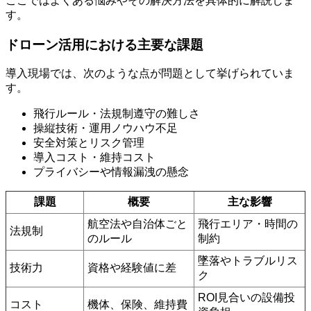
ここではよくある悩みやその解決方法を具体的に解説しま
す。
ドローン活用における主要な課題
導入現場では、次のような点が問題として挙げられていま
す。
飛行ルール・法規制遵守の難しさ
操縦技術・運用ノウハウ不足
安全対策とリスク管理
導入コスト・維持コスト
プライバシーや情報漏洩の懸念
課題
概要
主な影響
航空法や自治体ごと
飛行エリア・時間の
法規制
のルール
制約
墜落やトラブルリス
技術力
資格や経験値に差
ク
ROI見合いの設備投
コスト
機体、保険、維持費