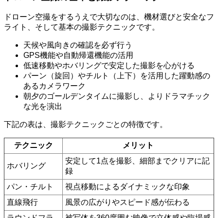
ドローン空撮をするうえで大切なのは、機材選びと安全なフ
ライト、そして基本の撮影テクニックです。
天候や風向きの確認を必ず行う
GPS機能や自動帰還機能の活用
低速移動やホバリングで安定した撮影を心がける
パーン（旋回）やチルト（上下）を活用した躍動感の
あるカメラワーク
朝夕のゴールデンタイムに撮影し、よりドラマチック
な光を演出
下記の表は、撮影テクニックごとの特徴です。
テクニック
メリット
安定して1点を撮影、細部までクリアに記
ホバリング
録
パン・チルト
視点移動によるダイナミックな印象
直線飛行
風景の広がりやスピード感が伝わる
ラウンドフラ
被写体を360度囲む映像で立体感や臨場感