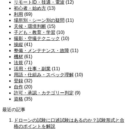
リモートID・技適・電波
(12)
初心者・始め方
(13)
利用
(69)
場所別・シーン別の疑問
(11)
天候・環境判断
(15)
子ども・教育・学習
(10)
撮影・空撮テクニック
(10)
操縦
(41)
整備・メンテナンス・故障
(11)
機材
(61)
法規
(71)
活用・仕事・副業
(11)
用語・仕組み・スペック理解
(10)
登録
(32)
自作
(20)
許可・承認・カテゴリー判定
(9)
資格
(35)
最近の記事
ドローンの試験に口述試験はあるのか？試験形式と合
格のポイントを解説