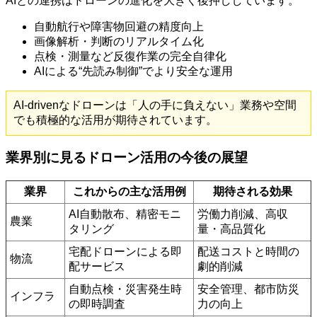
AIとの連携はドローンの進化を大きく後押ししています。
自動航行や障害物回避の精度向上
画像解析・判断のリアルタイム化
点検・測量など反復作業の完全自律化
AIによる“先読み制御”でより安全な運用
AI-drivenなドローンは「人の手に負えない」業務や空間
でも積極的な活用が期待されています。
業界別に見るドローン活用の今後の展望
業界
これからの主な活用例
期待される効果
AI自動散布、精密モニ
労働力削減、高収
農業
タリング
量・高品質化
宅配ドローンによる即
配送コストと時間の
物流
配サービス
劇的削減
自動点検・災害発生時
安全管理、都市防災
インフラ
の即時調査
力の向上