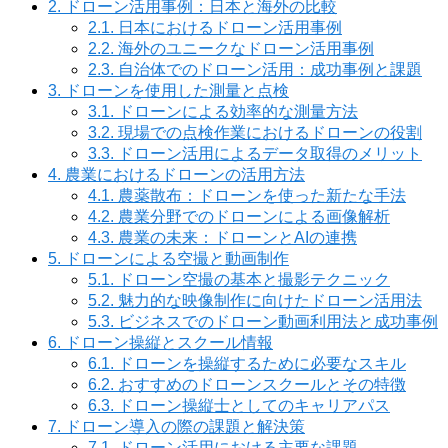
2.
ドローン活用事例：日本と海外の比較
2.1.
日本におけるドローン活用事例
2.2.
海外のユニークなドローン活用事例
2.3.
自治体でのドローン活用：成功事例と課題
3.
ドローンを使用した測量と点検
3.1.
ドローンによる効率的な測量方法
3.2.
現場での点検作業におけるドローンの役割
3.3.
ドローン活用によるデータ取得のメリット
4.
農業におけるドローンの活用方法
4.1.
農薬散布：ドローンを使った新たな手法
4.2.
農業分野でのドローンによる画像解析
4.3.
農業の未来：ドローンとAIの連携
5.
ドローンによる空撮と動画制作
5.1.
ドローン空撮の基本と撮影テクニック
5.2.
魅力的な映像制作に向けたドローン活用法
5.3.
ビジネスでのドローン動画利用法と成功事例
6.
ドローン操縦とスクール情報
6.1.
ドローンを操縦するために必要なスキル
6.2.
おすすめのドローンスクールとその特徴
6.3.
ドローン操縦士としてのキャリアパス
7.
ドローン導入の際の課題と解決策
7.1.
ドローン活用における主要な課題