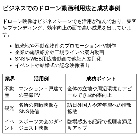
ビジネスでのドローン動画利用法と成功事例
ドローン映像はビジネスシーンでも活用が進んでおり、集客
やブランディング、効率向上の面で高い成果を出していま
す。
観光地や不動産物件のプロモーションPV制作
企業の施設紹介や工場ラインの案内動画
SNSやWEB用広告動画で他社と差別化
イベントや結婚式の記念映像演出
業界
活用例
成功ポイント
不動
マンション・戸建て
全体の立地や周辺環境もアピ
産
の空撮PV
ールでき成約率向上
名所の俯瞰映像を
訪日外国人や若年層への情報
観光
SNS発信
拡散
イベ
スポーツ大会のダイ
臨場感ある記録で視聴者満足
ント
ジェスト映像
度アップ