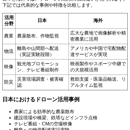
下記では代表的な事例や特徴を比較します。
活用
日本
海外
分野
広大な農地で画像解析や精
農業
農薬散布、作物監視
密農業に活用
離島や山間部へ配送
アメリカや中国で宅配物配
物流
（実証実験段階）
達サービスが実現
観光地プロモーショ
映画製作やスポーツ中継で
映像
ン、テレビ番組制作
の大規模活用
災害現場調査・被害確
救助支援・医薬品輸送、リ
防災
認
アルタイム監視
日本におけるドローン活用事例
農家による効率的な農薬散布
建設現場や橋梁、鉄塔などインフラ点検
テレビ番組・CMの空撮映像
離島への物資配達実証実験