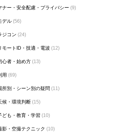
マナー・安全配慮・プライバシー
(9)
モデル
(56)
ラジコン
(24)
リモートID・技適・電波
(12)
初心者・始め方
(13)
利用
(69)
場所別・シーン別の疑問
(11)
天候・環境判断
(15)
子ども・教育・学習
(10)
撮影・空撮テクニック
(10)