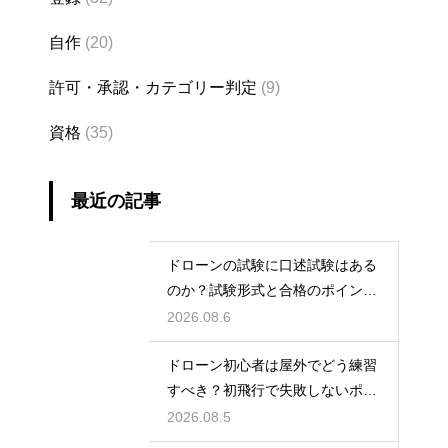
自作
(20)
許可・承認・カテゴリー判定
(9)
資格
(35)
最近の記事
ドローンの試験に口述試験はある
のか？試験形式と合格のポイント
を解説
2026.08.6
ドローン初心者は屋外でどう練習
すべき？初飛行で失敗しないポイ
ント
2026.08.5