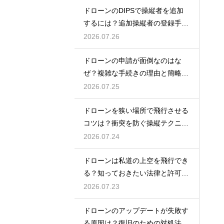
ドローンのDIPSで操縦者を追加
するには？追加操縦者の登録手順
を解説
2026.07.26
ドローンの申請が面倒なのはな
ぜ？複雑な手続きの理由と簡略化
の動向
2026.07.25
ドローンを狭い場所で飛行させる
コツは？衝突を防ぐ操縦テクニッ
クを解説
2026.07.24
ドローンは私道の上空を飛行でき
る？知っておきたい法律と許可の
ルール
2026.07.23
ドローンのアップデートが失敗す
る原因は？復旧のための対処法を