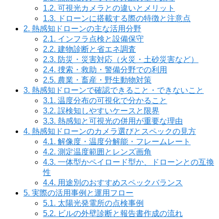
1.2.
可視光カメラとの違いとメリット
1.3.
ドローンに搭載する際の特徴と注意点
2.
熱感知ドローンの主な活用分野
2.1.
インフラ点検と設備保守
2.2.
建物診断と省エネ調査
2.3.
防災・災害対応（火災・土砂災害など）
2.4.
捜索・救助・警備分野での利用
2.5.
農業・畜産・野生動物対策
3.
熱感知ドローンで確認できること・できないこと
3.1.
温度分布の可視化で分かること
3.2.
誤検知しやすいケースと限界
3.3.
熱感知と可視光の併用が重要な理由
4.
熱感知ドローンのカメラ選びとスペックの見方
4.1.
解像度・温度分解能・フレームレート
4.2.
測定温度範囲とレンズ画角
4.3.
一体型かペイロード型か、ドローンとの互換
性
4.4.
用途別のおすすめスペックバランス
5.
実際の活用事例と運用フロー
5.1.
太陽光発電所の点検事例
5.2.
ビルの外壁診断と報告書作成の流れ