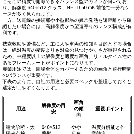
こそこの精度で俯瞰できるバランス型のカメラが向いてお
り、解像度 640×512 クラス、NETD 50 mK 前後で十分なケ
ースが多く見られます。
一方、送電線の接続部や小型部品の異常発熱を遠距離から確
認したい場合には、高解像度かつ望遠寄りのレンズ構成が有
利です。
捜索救助や警備など、主に人や車両の検知を目的とする場合
は、絶対温度の精度よりも対象の見つけやすさが重視される
ため、中程度以上の解像度と適度な画角、リアルタイム性の
あるフレームレートがポイントになります。
農業用途では、圃場全体をカバーするための画角と飛行時間
のバランスが重要です。
下表のように、自社の用途と必要スペックを整理しておくと
選定がしやすくなります。
画角
解像度の目
用途
の傾
重視ポイント
安
向
建物診断・太
640×512
やや
温度分解能と作
前後
陽光点検
広角
業効率