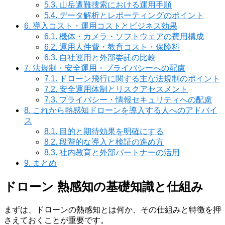
5.3.
山岳遭難捜索における運用手順
5.4.
データ解析とレポーティングのポイント
6.
導入コスト・運用コストとビジネス効果
6.1.
機体・カメラ・ソフトウェアの費用構成
6.2.
運用人件費・教育コスト・保険料
6.3.
自社運用と外部委託の比較
7.
法規制・安全運用・プライバシーへの配慮
7.1.
ドローン飛行に関する主な法規制のポイント
7.2.
安全運用体制とリスクアセスメント
7.3.
プライバシー・情報セキュリティへの配慮
8.
これから熱感知ドローンを導入する人へのアドバイ
ス
8.1.
目的と期待効果を明確にする
8.2.
段階的な導入と検証の進め方
8.3.
社内教育と外部パートナーの活用
9.
まとめ
ドローン 熱感知の基礎知識と仕組み
まずは、ドローンの熱感知とは何か、その仕組みと特徴を押
さえておくことが重要です。