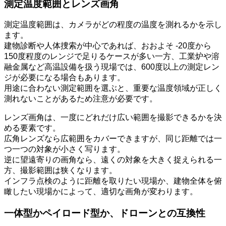
測定温度範囲とレンズ画角
測定温度範囲は、カメラがどの程度の温度を測れるかを示し
ます。
建物診断や人体捜索が中心であれば、おおよそ -20度から
150度程度のレンジで足りるケースが多い一方、工業炉や溶
融金属など高温設備を扱う現場では、600度以上の測定レン
ジが必要になる場合もあります。
用途に合わない測定範囲を選ぶと、重要な温度領域が正しく
測れないことがあるため注意が必要です。
レンズ画角は、一度にどれだけ広い範囲を撮影できるかを決
める要素です。
広角レンズなら広範囲をカバーできますが、同じ距離では一
つ一つの対象が小さく写ります。
逆に望遠寄りの画角なら、遠くの対象を大きく捉えられる一
方、撮影範囲は狭くなります。
インフラ点検のように距離を取りたい現場か、建物全体を俯
瞰したい現場かによって、適切な画角が変わります。
一体型かペイロード型か、ドローンとの互換性