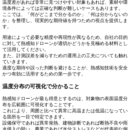
温度差があれば非常に見つけやすい対象もあれば、素材や環
境条件によっては正確な判断が難しいケースもあります。
ここでは、「何がどこまで分かるのか」「何は分からないの
か」を整理し、現実的な期待値を持つための視点を提供しま
す。
用途によって必要な精度や再現性が異なるため、自社の目的
に対して熱感知ドローンが適切かどうかを見極める材料とし
て活用してください。
また、計測誤差を減らすための運用上の工夫についても触れ
ていきます。
過度な期待や誤った判断を避けることが、熱感知技術を安全
かつ有効に活用するための第一歩です。
温度分布の可視化で分かること
熱感知ドローンが最も得意とするのは、対象物の表面温度分
布を広範囲に可視化することです。
これにより、周囲と比べて異常に高温または低温になってい
る箇所を一目で特定できます。
設備保守であれば異常発熱、建物診断であれば断熱不良や雨
水侵入の疑い、農業であれば水分ストレスなどが代表的な例