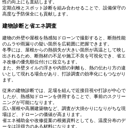
性の向上にも直結します。
定期点検とスポット診断を組み合わせることで、設備保守の
高度な予防保全にも貢献します。
建物診断と省エネ調査
建物の外壁や屋根を熱感知ドローンで撮影すると、断熱性能
のムラや雨漏りの疑い箇所を広範囲に把握できます。
冬季には、屋根からの熱損失が大きい箇所が高温として映し
出されるため、断熱材の不足や施工不良を可視化でき、省エ
ネ改修の優先順位付けに役立ちます。
また、外壁タイルの浮きや内部の剥離も、熱の伝わり方の違
いとして現れる場合があり、打診調査の効率化にもつながり
ます。
従来の建物診断では、足場を組んで近接目視や打診が中心で
したが、熱感知ドローンを併用することで、事前のスクリー
ニングが可能になります。
広い屋根や高層建築物など、調査が大掛かりになりがちな現
場ほど、ドローンの価値が高まります。
省エネ補助金や改修提案の根拠資料としても、温度分布のデ
ータは説得力のある材料になります。