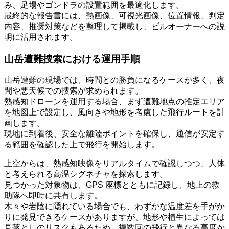
み、足場やゴンドラの設置範囲を最適化します。
最終的な報告書には、熱画像、可視光画像、位置情報、判定
内容、推奨対策などを整理して掲載し、ビルオーナーへの説
明に活用されます。
山岳遭難捜索における運用手順
山岳遭難の現場では、時間との勝負になるケースが多く、夜
間や悪天候での捜索が求められます。
熱感知ドローンを運用する場合、まず遭難地点の推定エリア
を地図上で設定し、風向きや地形を考慮した飛行ルートを計
画します。
現地に到着後、安全な離陸ポイントを確保し、通信が安定す
る範囲を確認した上で飛行を開始します。
上空からは、熱感知映像をリアルタイムで確認しつつ、人体
と考えられる高温シグネチャを探索します。
見つかった対象物は、GPS 座標とともに記録し、地上の救
助隊へ即時に共有します。
木々や岩陰に隠れている場合でも、わずかな温度差を手がか
りに発見できるケースがありますが、地形や植生によっては
見落としのリスクもあるため、複数回の飛行と異なる高度か