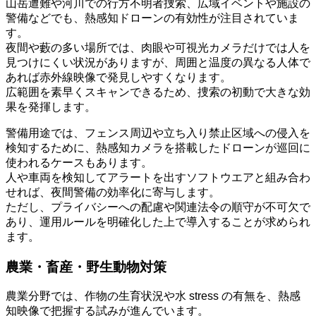
山岳遭難や河川での行方不明者捜索、広域イベントや施設の
警備などでも、熱感知ドローンの有効性が注目されていま
す。
夜間や藪の多い場所では、肉眼や可視光カメラだけでは人を
見つけにくい状況がありますが、周囲と温度の異なる人体で
あれば赤外線映像で発見しやすくなります。
広範囲を素早くスキャンできるため、捜索の初動で大きな効
果を発揮します。
警備用途では、フェンス周辺や立ち入り禁止区域への侵入を
検知するために、熱感知カメラを搭載したドローンが巡回に
使われるケースもあります。
人や車両を検知してアラートを出すソフトウエアと組み合わ
せれば、夜間警備の効率化に寄与します。
ただし、プライバシーへの配慮や関連法令の順守が不可欠で
あり、運用ルールを明確化した上で導入することが求められ
ます。
農業・畜産・野生動物対策
農業分野では、作物の生育状況や水 stress の有無を、熱感
知映像で把握する試みが進んでいます。