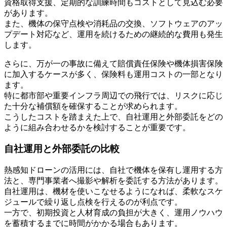
資格取得支援、定期的な訓練時間もコストとして見込む必要
があります。
また、機体の保守点検や消耗品の交換、ソフトウェアのアッ
プデート対応など、運用を続けるための継続的な費用も発生
します。
さらに、万が一の事故に備えて賠償責任保険や機体損害保険
に加入するケースが多く、保険料も運用コストの一部となり
ます。
特に都市部や重要インフラ周辺での飛行では、リスクに応じ
た十分な補償額を確保することが求められます。
こうしたコストを踏まえた上で、自社運用と外部委託をどの
ように組み合わせるかを検討することが重要です。
自社運用と外部委託の比較
熱感知ドローンの活用には、自社で機体を保有し運用する方
法と、専門事業者へ撮影や解析を委託する方法があります。
自社運用は、機材を使いこなせるようになれば、柔軟なスケ
ジュールで繰り返し点検を行えるのが利点です。
一方で、初期投資と人材育成の負担が大きく、運用ノウハウ
を蓄積するまでに時間がかかる場合もあります。