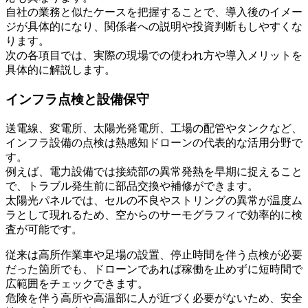
自社の業務と似たケースを把握することで、導入後のイメー
ジが具体的になり、関係者への説明や投資判断もしやすくな
ります。
次の各項目では、実際の現場での使われ方や導入メリットを
具体的に解説します。
インフラ点検と設備保守
送電線、変電所、太陽光発電所、工場の配管やタンクなど、
インフラ設備の点検は熱感知ドローンの代表的な活用分野で
す。
例えば、電力設備では接続部の異常発熱を早期に捉えること
で、トラブル発生前に部品交換や補修ができます。
太陽光パネルでは、セルの不良やストリングの異常が温度ム
ラとして現れるため、空からのサーモグラフィで効率的に検
査が可能です。
従来は高所作業車や足場の設置、停止時間を伴う点検が必要
だった箇所でも、ドローンであれば稼働を止めずに短時間で
広範囲をチェックできます。
危険を伴う高所や高温部に人が近づく必要がないため、安全