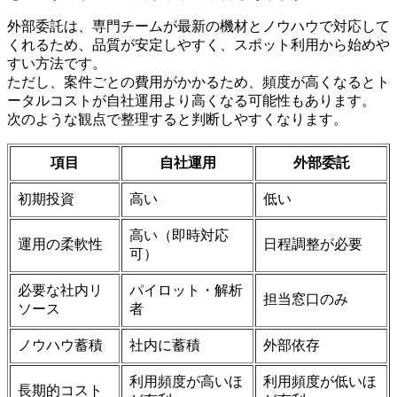
外部委託は、専門チームが最新の機材とノウハウで対応して
くれるため、品質が安定しやすく、スポット利用から始めや
すい方法です。
ただし、案件ごとの費用がかかるため、頻度が高くなるとト
ータルコストが自社運用より高くなる可能性もあります。
次のような観点で整理すると判断しやすくなります。
項目
自社運用
外部委託
初期投資
高い
低い
高い（即時対応
運用の柔軟性
日程調整が必要
可）
必要な社内リ
パイロット・解析
担当窓口のみ
ソース
者
ノウハウ蓄積
社内に蓄積
外部依存
利用頻度が高いほ
利用頻度が低いほ
長期的コスト