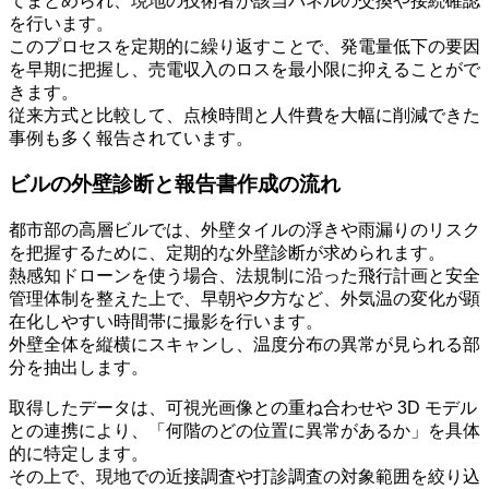
てまとめられ、現地の技術者が該当パネルの交換や接続確認
を行います。
このプロセスを定期的に繰り返すことで、発電量低下の要因
を早期に把握し、売電収入のロスを最小限に抑えることがで
きます。
従来方式と比較して、点検時間と人件費を大幅に削減できた
事例も多く報告されています。
ビルの外壁診断と報告書作成の流れ
都市部の高層ビルでは、外壁タイルの浮きや雨漏りのリスク
を把握するために、定期的な外壁診断が求められます。
熱感知ドローンを使う場合、法規制に沿った飛行計画と安全
管理体制を整えた上で、早朝や夕方など、外気温の変化が顕
在化しやすい時間帯に撮影を行います。
外壁全体を縦横にスキャンし、温度分布の異常が見られる部
分を抽出します。
取得したデータは、可視光画像との重ね合わせや 3D モデル
との連携により、「何階のどの位置に異常があるか」を具体
的に特定します。
その上で、現地での近接調査や打診調査の対象範囲を絞り込