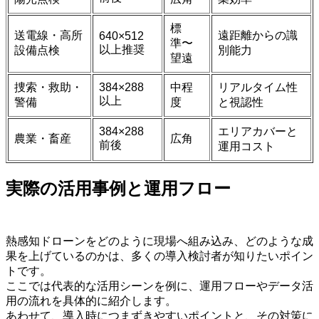
標
送電線・高所
遠距離からの識
640×512
準〜
以上推奨
設備点検
別能力
望遠
捜索・救助・
384×288
中程
リアルタイム性
以上
警備
度
と視認性
384×288
エリアカバーと
農業・畜産
広角
前後
運用コスト
実際の活用事例と運用フロー
熱感知ドローンをどのように現場へ組み込み、どのような成
果を上げているのかは、多くの導入検討者が知りたいポイン
トです。
ここでは代表的な活用シーンを例に、運用フローやデータ活
用の流れを具体的に紹介します。
あわせて、導入時につまずきやすいポイントと、その対策に