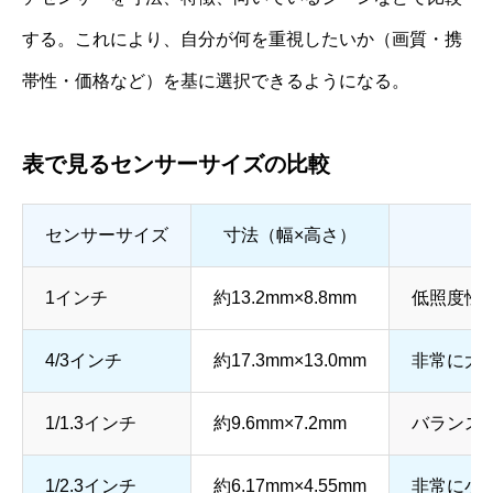
する。これにより、自分が何を重視したいか（画質・携
帯性・価格など）を基に選択できるようになる。
表で見るセンサーサイズの比較
センサーサイズ
寸法（幅×高さ）
1インチ
約13.2mm×8.8mm
低照度性
4/3インチ
約17.3mm×13.0mm
非常に大
1/1.3インチ
約9.6mm×7.2mm
バランス
1/2.3インチ
約6.17mm×4.55mm
非常に小