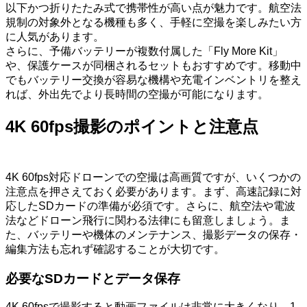
以下かつ折りたたみ式で携帯性が高い点が魅力です。航空法
規制の対象外となる機種も多く、手軽に空撮を楽しみたい方
に人気があります。
さらに、予備バッテリーが複数付属した「Fly More Kit」
や、保護ケースが同梱されるセットもおすすめです。移動中
でもバッテリー交換が容易な機構や充電インベントリを整え
れば、外出先でより長時間の空撮が可能になります。
4K 60fps撮影のポイントと注意点
4K 60fps対応ドローンでの空撮は高画質ですが、いくつかの
注意点を押さえておく必要があります。まず、高速記録に対
応したSDカードの準備が必須です。さらに、航空法や電波
法などドローン飛行に関わる法律にも留意しましょう。ま
た、バッテリーや機体のメンテナンス、撮影データの保存・
編集方法も忘れず確認することが大切です。
必要なSDカードとデータ保存
4K 60fpsで撮影すると動画ファイルは非常に大きくなり、1