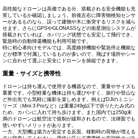
高性能なドローンは高価である分、搭載される安全機能も充
実しているか確認しましょう。前後左右に障害物検知センサ
ーがあるものなら、誤って建物や木に衝突するリスクを減ら
せます。さらにGPSやGLONASSなどの衛星測位システムが
搭載されていれば、ホバリング状態でも安定して飛行でき、
緊急時の自動帰還機能も利用可能です。
特に初心者向けモデルでは、高度維持機能や緊急停止機能な
どが標準で付属しているものが多いので、飛ばす場所やシー
ンに合わせて選ぶと安全にドローンを操縦できます。
重量・サイズと携帯性
ドローンは持ち運んで使用する機器なので、重量やサイズも
重要です。小型軽量な機体は持ち運びやすく、旅行や登山な
ど外出先でも気軽に撮影を楽しめます。例えばDJIのミニシ
リーズ（Mini 3 Proなど）は重量249g以下で折りたたみ式の
ため、カバンに入れて持ち歩けます。また国内では250g未
満のドローンは航空法で規制が緩和されるので、法律面でも
使いやすいメリットがあります。
一方、大型機は揚力が安定する反面、移動時の荷物が増える