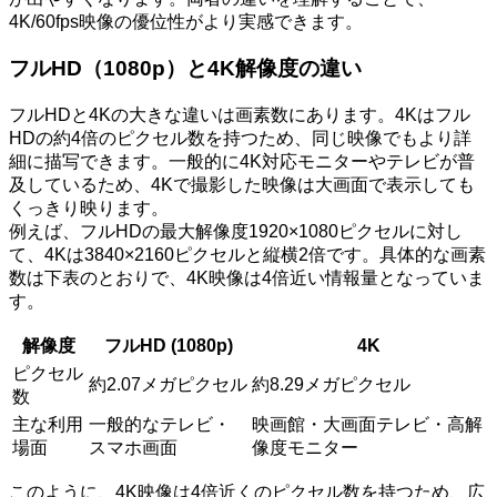
4K/60fps映像の優位性がより実感できます。
フルHD（1080p）と4K解像度の違い
フルHDと4Kの大きな違いは画素数にあります。4Kはフル
HDの約4倍のピクセル数を持つため、同じ映像でもより詳
細に描写できます。一般的に4K対応モニターやテレビが普
及しているため、4Kで撮影した映像は大画面で表示しても
くっきり映ります。
例えば、フルHDの最大解像度1920×1080ピクセルに対し
て、4Kは3840×2160ピクセルと縦横2倍です。具体的な画素
数は下表のとおりで、4K映像は4倍近い情報量となっていま
す。
解像度
フルHD (1080p)
4K
ピクセル
約2.07メガピクセル
約8.29メガピクセル
数
主な利用
一般的なテレビ・
映画館・大画面テレビ・高解
場面
スマホ画面
像度モニター
このように、4K映像は4倍近くのピクセル数を持つため、広