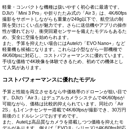
軽量・コンパクトな機種は扱いやすく初心者に最適です。
DJIの「Mini 3 Pro」や折りたたみ式の「Air 3」は、4K/60fps
撮影をサポートしながらも重量が249g以下で、航空法の制
限を受けにくい点が魅力です。さらに送信機やアプリの操作
性が優れており、衝突回避センサーを備えたモデルもあるた
め、安全に空撮を始められます。
また、予算を抑えたい場合にはAutelの「EVO Nano+」など
軽量機も候補になります。これらは小型ながら一部機種で
4K/60fpsに対応し、コストパフォーマンスに優れています。
手頃な価格で4K映像を体験できるため、初めての機体とし
て人気があります。
コストパフォーマンスに優れたモデル
予算と性能を両立させるなら中価格帯のドローンが狙い目で
す。DJIの「Air 3」はデュアルカメラシステムで4K/60fpsが
可能ながら、価格は比較的抑えられています。同社の「Air
2S」も1インチセンサー搭載で4K/60fpsが撮影でき、30万円
前後のミドルレンジでおすすめです。
また、Autelは高品質なカメラを搭載しつつ価格を抑えたモ
デルがあります。例えば「EVO II」シリーズは4K/60fps対応