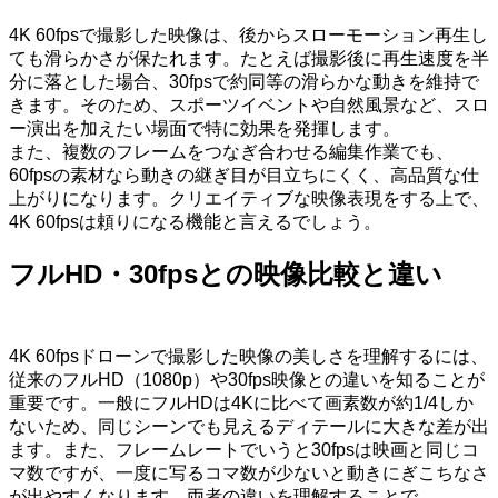
4K 60fpsで撮影した映像は、後からスローモーション再生し
ても滑らかさが保たれます。たとえば撮影後に再生速度を半
分に落とした場合、30fpsで約同等の滑らかな動きを維持で
きます。そのため、スポーツイベントや自然風景など、スロ
ー演出を加えたい場面で特に効果を発揮します。
また、複数のフレームをつなぎ合わせる編集作業でも、
60fpsの素材なら動きの継ぎ目が目立ちにくく、高品質な仕
上がりになります。クリエイティブな映像表現をする上で、
4K 60fpsは頼りになる機能と言えるでしょう。
フルHD・30fpsとの映像比較と違い
4K 60fpsドローンで撮影した映像の美しさを理解するには、
従来のフルHD（1080p）や30fps映像との違いを知ることが
重要です。一般にフルHDは4Kに比べて画素数が約1/4しか
ないため、同じシーンでも見えるディテールに大きな差が出
ます。また、フレームレートでいうと30fpsは映画と同じコ
マ数ですが、一度に写るコマ数が少ないと動きにぎこちなさ
が出やすくなります。両者の違いを理解することで、