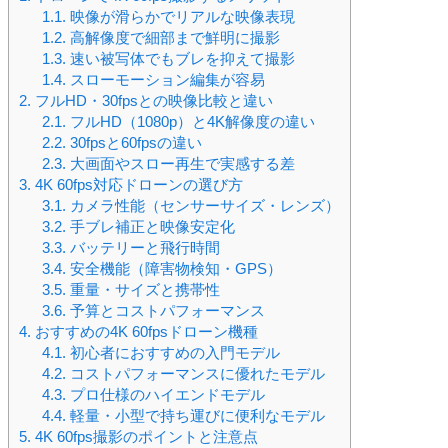
1.1.
映像が滑らかでリアルな映像表現
1.2.
高解像度で細部まで鮮明に撮影
1.3.
速い被写体でもブレを抑えて撮影
1.4.
スローモーション編集が容易
2.
フルHD・30fpsとの映像比較と違い
2.1.
フルHD（1080p）と4K解像度の違い
2.2.
30fpsと60fpsの違い
2.3.
大画面やスロー再生で実感する差
3.
4K 60fps対応ドローンの選び方
3.1.
カメラ性能（センサーサイズ・レンズ）
3.2.
手ブレ補正と映像安定化
3.3.
バッテリーと飛行時間
3.4.
安全機能（障害物検知・GPS）
3.5.
重量・サイズと携帯性
3.6.
予算とコストパフォーマンス
4.
おすすめの4K 60fpsドローン機種
4.1.
初心者におすすめの入門モデル
4.2.
コストパフォーマンスに優れたモデル
4.3.
プロ仕様のハイエンドモデル
4.4.
軽量・小型で持ち運びに便利なモデル
5.
4K 60fps撮影のポイントと注意点