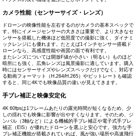
カメラ性能（センサーサイズ・レンズ）
ドローンの映像性能を左右するのがカメラの基本スペックで
す。特にイメージセンサーの大きさは重要で、より大きなセ
ンサーを搭載した機体ほど低照度での撮影に強く、ダイナミ
ックレンジにも優れます。たとえば1インチセンサー搭載ド
ローンなら、高感度性能や画質の面で有利です。
またレンズについては開放F値が小さい（明るい）ものほど
暗所にも強く、広角レンズは風景撮影に適しています。購入
時にはセンサーサイズやレンズスペックだけでなく、対応す
る動画フォーマット（H.264/H.265）やビットレートも確認
すると、同じ4Kでも映像品質の違いが見えてきます。
手ブレ補正と映像安定化
4K 60fpsは1フレームあたりの露光時間が短くなるため、少
しの揺れでも映像に影響が出やすくなります。そのため、ジ
ンバル（3軸など）による機械的手ブレ補正や電子式手ブレ
補正（EIS）が優れたドローンを選ぶと安心です。強力な手
ブレ補正機能が搭載されていれば、風が強い場所や高速飛行