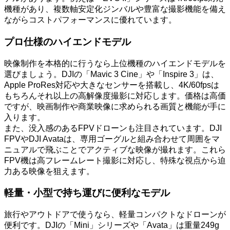
機種があり、複数軸安定化ジンバルや豊富な撮影機能を備え
ながらコストパフォーマンスに優れています。
プロ仕様のハイエンドモデル
映像制作を本格的に行うなら上位機種のハイエンドモデルを
選びましょう。DJIの「Mavic 3 Cine」や「Inspire 3」は、
Apple ProRes対応や大きなセンサーを搭載し、4K/60fpsは
もちろんそれ以上の高解像度撮影に対応します。価格は高価
ですが、映画制作や商業映像に求められる画質と機能が手に
入ります。
また、没入感のあるFPVドローンも注目されています。DJI
FPVやDJI Avataは、専用ゴーグルと組み合わせて周囲をマ
ニュアルで飛ぶことでアクティブな映像が撮れます。これら
FPV機は高フレームレート撮影に対応し、特殊な視点から迫
力ある映像を狙えます。
軽量・小型で持ち運びに便利なモデル
旅行やアウトドアで使うなら、軽量コンパクトなドローンが
便利です。DJIの「Mini」シリーズや「Avata」は重量249g