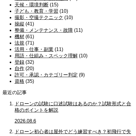
天候・環境判断
(15)
子ども・教育・学習
(10)
撮影・空撮テクニック
(10)
操縦
(41)
整備・メンテナンス・故障
(11)
機材
(61)
法規
(71)
活用・仕事・副業
(11)
用語・仕組み・スペック理解
(10)
登録
(32)
自作
(20)
許可・承認・カテゴリー判定
(9)
資格
(35)
最近の記事
ドローンの試験に口述試験はあるのか？試験形式と合
格のポイントを解説
2026.08.6
ドローン初心者は屋外でどう練習すべき？初飛行で失