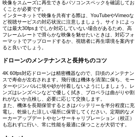
映像をスムーズに再生できるパソコンスペックを確認してお
くことが必要です。
インターネットで映像を共有する際は、YouTubeやVimeoな
ど視聴サービスの対応状況に注意しましょう。サイトによっ
ては最大30fpsまでしか対応していない場合があるため、高
フレームレートで滑らかな映像を魅せたいときは、対応フォ
ーマットでアップロードするか、視聴者に再生環境を案内す
ると良いでしょう。
ドローンのメンテナンスと長持ちのコツ
4K 60fps対応ドローンは精密機器なので、日頃のメンテナン
スで寿命が左右されます。飛行後は機体を清潔に保ち、モー
ターやジンバルに埃や砂が付着しないようにしましょう。レ
ンズはレンズペンなどで優しく拭き、プロペラは曲がりや割
れがないか点検し、必要に応じて交換します。
また、機体を長期保管するときはバッテリーを半分程度に充
電し、乾燥した涼しい場所に保管してください。定期的なメ
ーカーアップデートやセンサーキャリブレーション（校正）
も忘れずに行い、常に性能を最適に保つことが大切です。