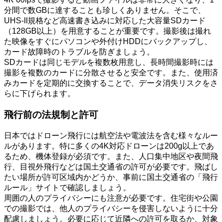
分間で数GBに達することも珍しくありません。そこで、
UHS-II規格など高速書き込みに対応した大容量SDカード
（128GB以上）を用意することが重要です。撮影後は撮れ
た映像をすぐにパソコンや外付けHDDにバックアップし、
カード故障時のトラブルを防ぎましょう。
SDカードは同じモデルを複数枚用意し、長時間撮影時には
撮影を複数のカードに分散させると安全です。また、使用済
みカードを定期的に交換することで、データ消失リスクをさ
らに下げられます。
飛行前の法規制と許可
日本ではドローン飛行には航空法や電波法を含む様々なルー
ルがあります。特に多くの4K対応ドローンは200g以上であ
るため、機体登録が必須です。また、人口集中地区や夜間飛
行、目視外飛行などは国土交通省の許可が必要です。飛ばし
たい場所が許可区域内かどうか、事前に国土交通省の「飛行
ルール」サイトで確認しましょう。
周囲の人のプライバシーにも注意が必要です。住宅街や公園
での撮影では、他人のプライバシーを侵害しないように十分
配慮しましょう。必要に応じて近隣への許可を取るか、対象