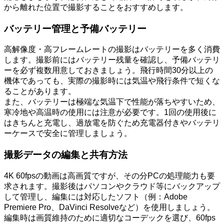
から離れた位置で撮影することをおすすめします。
バッテリー管理と予備バッテリー
高解像度・高フレームレートの撮影はバッテリーを多く消費
します。撮影前にはバッテリー残量を確認し、予備バッテリ
ーを必ず複数用意しておきましょう。飛行時間30分以上の
機体であっても、実際の撮影時には気温や飛行条件で短くな
ることがあります。
また、バッテリーは極端な気温下で性能が落ちやすいため、
寒冷地や高温時の使用には注意が必要です。1回の使用後に
はきちんと充電し、過放電を防ぐため充電器付きやバッテリ
ーケースで安全に管理しましょう。
撮影データの編集と共有方法
4K 60fpsの動画は高画質ですが、その分PCの処理能力も要
求されます。撮影後はパソコンやクラウド等にバックアップ
して管理し、編集には対応したソフト（例：Adobe
Premiere Pro、DaVinci Resolveなど）を使用しましょう。
編集時は画質維持のために適切なコーデックを選び、60fps