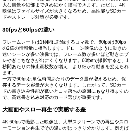
大な風景や細部まできめ細かく描写できます。ただし、4K
映像はファイルサイズが大きくなるため、高性能なSDカー
ドやストレージ対策が必要です。
30fpsと60fpsの違い
フレームレートは1秒間に記録するコマ数で、60fpsは30fps
の2倍の情報量に相当します。ドローン映像のように動きの
速いシーンが多い映像では、フレーム数が多いほど動きにブ
レやぎこちなさが出にくくなります。60fpsで撮影すると、1
秒間あたりの静止画枚数が増え、より細かな動きを捉えられ
ます。
一方で60fpsは単位時間あたりのデータ量が増えるため、保
存するデータ容量が大きくなります。したがって、SDカー
ドの書き込み性能が低いとコマ落ちの原因にもなり得ますの
で、高速書き込み対応のカード選びが重要です。
大画面やスロー再生で実感する差
4K 60fpsで撮影した映像は、大型スクリーンでの再生やスロ
ーモーション再生でその違いがはっきり分かります。例えば