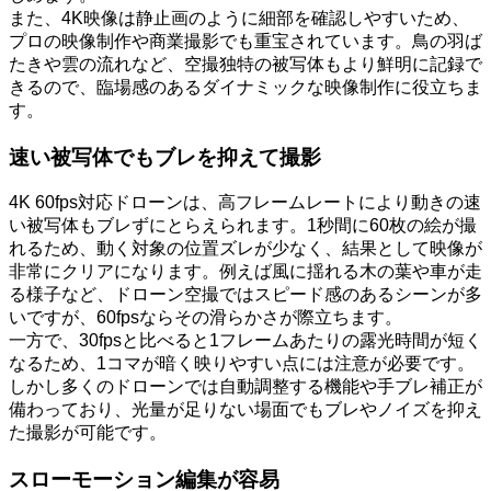
また、4K映像は静止画のように細部を確認しやすいため、
プロの映像制作や商業撮影でも重宝されています。鳥の羽ば
たきや雲の流れなど、空撮独特の被写体もより鮮明に記録で
きるので、臨場感のあるダイナミックな映像制作に役立ちま
す。
速い被写体でもブレを抑えて撮影
4K 60fps対応ドローンは、高フレームレートにより動きの速
い被写体もブレずにとらえられます。1秒間に60枚の絵が撮
れるため、動く対象の位置ズレが少なく、結果として映像が
非常にクリアになります。例えば風に揺れる木の葉や車が走
る様子など、ドローン空撮ではスピード感のあるシーンが多
いですが、60fpsならその滑らかさが際立ちます。
一方で、30fpsと比べると1フレームあたりの露光時間が短く
なるため、1コマが暗く映りやすい点には注意が必要です。
しかし多くのドローンでは自動調整する機能や手ブレ補正が
備わっており、光量が足りない場面でもブレやノイズを抑え
た撮影が可能です。
スローモーション編集が容易