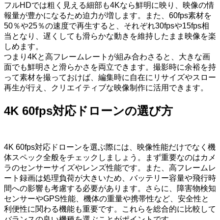
フルHDでは粗く見える細部も4Kなら鮮明に映り、映像の情
報量が豊かになるため迫力が増します。また、60fps素材を
50％や25％の速度で再生すると、それぞれ30fpsや15fps相
当となり、遅くしても滑らかな動きを維持したまま映像を楽
しめます。
つまり4Kと高フレームレートが組み合わさると、大きな画
面でも鮮明さと滑らかさを両立できます。撮影時に余裕を持
って素材を撮っておけば、編集時に自在にリサイズやスロー
再生が行え、クリエイティブな映像制作に活用できます。
4K 60fps対応ドローンの選び方
4K 60fps対応ドローンを選ぶ際には、映像性能だけでなく機
体スペック全般をチェックしましょう。まず重要なのはカメ
ラのセンサーサイズやレンズ性能です。また、高フレームレ
ート録画は処理負荷が大きいため、バッテリー容量や飛行時
間への影響も考慮する必要があります。さらに、障害物検知
センサーやGPS性能、機体の重量や携帯性など、安全性と
利便性に関わる機能も重要です。これらを総合的に比較して
バランスの良い機種を選ぶことがポイントです。