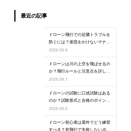
最近の記事
ドローン飛行での近隣トラブルを
防ぐには？迷惑をかけないマナー
と対策
2026.08.8
ドローンは川の上空を飛ばせるの
か？飛行ルールと注意点を詳しく
解説
2026.08.7
ドローンの試験に口述試験はある
のか？試験形式と合格のポイント
を解説
2026.08.6
ドローン初心者は屋外でどう練習
すべき？初飛行で失敗しないポイ