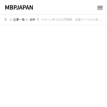
MBPJAPAN
記事一覧
自作
ドローン作り方入門講座：必要パーツから完全飛行チェックまで