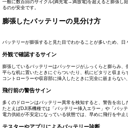
一般に数百回のサイクル(満充電→満放電)を超えると膨張
るのが安全です。
膨張したバッテリーの見分け方
バッテリーが膨張すると見た目でわかることが多いため、日
外観で確認するサイン
膨張しているバッテリーはパッケージがふっくらと膨らみ、
平らな机に置いたときにぐらついたり、机にピタリと収まら
コントローラーや収容部に挿入したときに完全に嵌まらない
飛行前の警告サイン
多くのドローンはバッテリー異常を検知すると、警告を出し
たとえばDJI系機種では「バッテリー挿入エラー」や「バッ
電力供給が不安定になっている状態では、早めに飛行を中止
テスターやアプリによるバッテリー診断