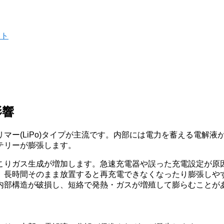
ント
影響
マー(LiPo)タイプが主流です。内部には電力を蓄える電解
テリーが膨張します。
こりガス生成が増加します。急速充電器や誤った充電設定が原
、長時間そのまま放置すると再充電できなくなったり膨張しや
内部構造が破損し、短絡で発熱・ガスが増殖して膨らむことが