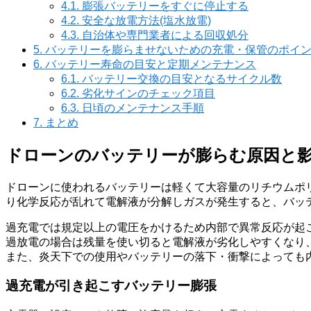
4.1.
膨張バッテリーをすぐに停止する
4.2.
安全な放電方法(塩水放電)
4.3.
自治体や専門業者による回収処分
5.
バッテリーを膨らませないための充電・保管のポイ
6.
バッテリー寿命の目安と定期メンテナンス
6.1.
バッテリー交換の目安となるサイクル数
6.2.
劣化サインのチェック項目
6.3.
日頃のメンテナンス手順
7.
まとめ
ドローンのバッテリーが膨らむ原因と
ドローンに使われるバッテリーは軽くて大容量のリチウムポリ
り化学反応が乱れて電解液が分解しガスが発生すると、バッ
過充電では規定以上の電圧をかけるため内部で異常反応が起
過放電の場合は残量を使い切ると電解液が劣化しやすくなり
また、炎天下での使用やバッテリーの落下・衝撃によっても
過充電が引き起こすバッテリー膨張