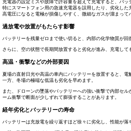
充電器の設定ミスや故障で許容量を超えて充電すると、バッ
特にスマートフォン用の急速充電器を誤用したり、劣化した
高電圧になると電極が損傷しやすく、微細なガスが溜まって
過放電や放置がもたらす影響
バッテリーを残量ゼロまで使い切ると、内部の化学物質が回
さらに、空の状態で長期間放置すると劣化が進み、充電しても
高温・衝撃などの外部要因
夏場の直射日光や高温の車内にバッテリーを放置すると、電
一方、冬場の極端な低温も劣化を早めます。
また、ドローンの墜落やバッテリーへの強い衝撃で内部セル
ーム衝撃で断面が少しずれて膨張することがあります。
経年劣化とバッテリーの寿命
バッテリーは充放電を繰り返すほど徐々に劣化し、性能が落