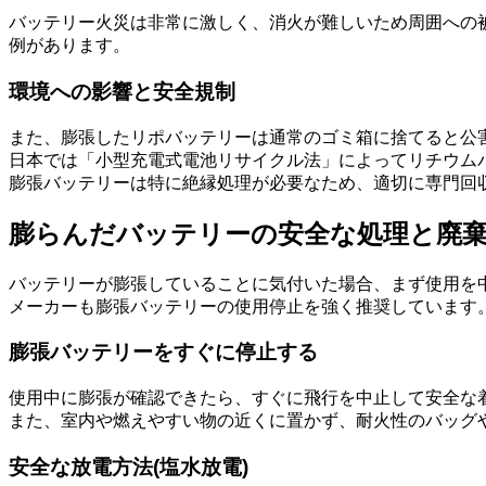
バッテリー火災は非常に激しく、消火が難しいため周囲への
例があります。
環境への影響と安全規制
また、膨張したリポバッテリーは通常のゴミ箱に捨てると公
日本では「小型充電式電池リサイクル法」によってリチウム
膨張バッテリーは特に絶縁処理が必要なため、適切に専門回
膨らんだバッテリーの安全な処理と廃
バッテリーが膨張していることに気付いた場合、まず使用を
メーカーも膨張バッテリーの使用停止を強く推奨しています
膨張バッテリーをすぐに停止する
使用中に膨張が確認できたら、すぐに飛行を中止して安全な
また、室内や燃えやすい物の近くに置かず、耐火性のバッグ
安全な放電方法(塩水放電)