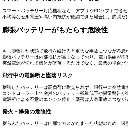
スマートバッテリー対応機種なら、アプリやPCソフトで各
不均等なセル電圧や高い内抵抗が確認できた場合は、膨張だ
膨張バッテリーがもたらす危険性
もし膨張した状態で飛行を続けると重大な事故につながる恐
膨張バッテリーは内部抵抗が高くなっており、電力供給が不
突然電源が切れて機体が墜落するだけでなく、最悪の場合バ
飛行中の電源断と墜落リスク
膨張したバッテリーは高負荷に耐えられず、飛行中に突然電
コントローラー上で突然のバッテリー残量低下や異常警告が
電源断による不意のエンジン停止・墜落は人身事故につなが
発火・爆発の危険性
膨らんだバッテリーは内部でガスがたまった状態のため、過