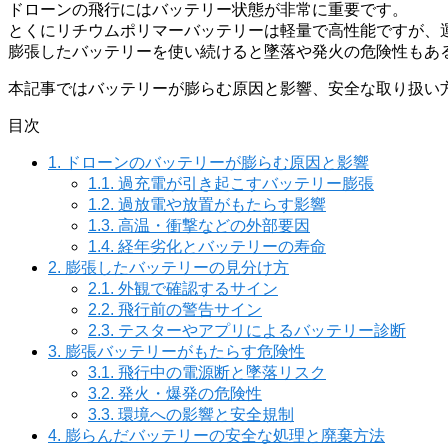
ドローンの飛行にはバッテリー状態が非常に重要です。
とくにリチウムポリマーバッテリーは軽量で高性能ですが、
膨張したバッテリーを使い続けると墜落や発火の危険性もあ
本記事ではバッテリーが膨らむ原因と影響、安全な取り扱い
目次
1.
ドローンのバッテリーが膨らむ原因と影響
1.1.
過充電が引き起こすバッテリー膨張
1.2.
過放電や放置がもたらす影響
1.3.
高温・衝撃などの外部要因
1.4.
経年劣化とバッテリーの寿命
2.
膨張したバッテリーの見分け方
2.1.
外観で確認するサイン
2.2.
飛行前の警告サイン
2.3.
テスターやアプリによるバッテリー診断
3.
膨張バッテリーがもたらす危険性
3.1.
飛行中の電源断と墜落リスク
3.2.
発火・爆発の危険性
3.3.
環境への影響と安全規制
4.
膨らんだバッテリーの安全な処理と廃棄方法