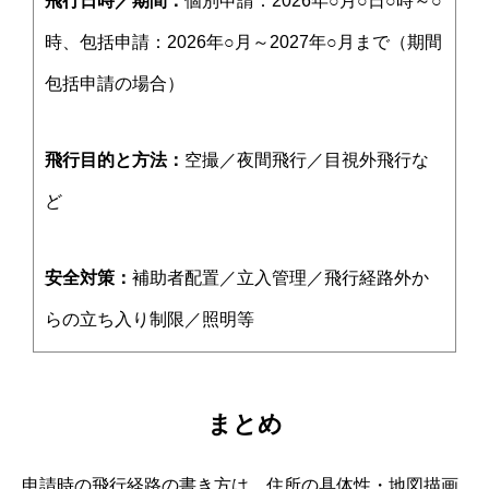
飛行日時／期間：
個別申請：2026年○月○日○時～○
時、包括申請：2026年○月～2027年○月まで（期間
包括申請の場合）
飛行目的と方法：
空撮／夜間飛行／目視外飛行な
ど
安全対策：
補助者配置／立入管理／飛行経路外か
らの立ち入り制限／照明等
まとめ
申請時の飛行経路の書き方は、住所の具体性・地図描画