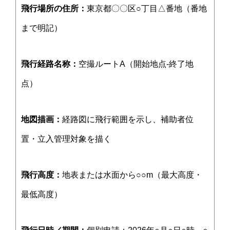
飛行場所の住所：
東京都〇〇区○丁目△番地（番地
まで明記）
飛行経路名称：
空撮ルートA（開始地点‐終了地
点）
地図描画：
経路図に飛行範囲を示し、補助者位
置・立入管理対象を描く
飛行高度：
地表または水面から○○m（最大高度・
最低高度）