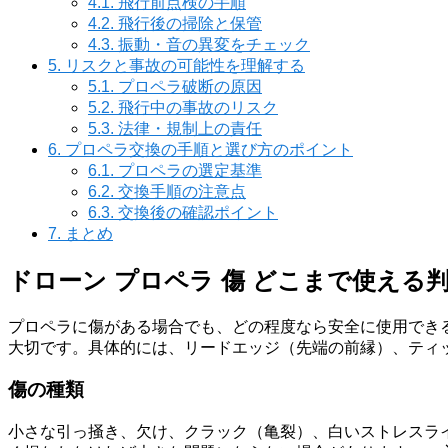
4.1.
飛行前点検の手順
4.2.
飛行後の掃除と保管
4.3.
振動・音の異変をチェック
5.
リスクと事故の可能性を理解する
5.1.
プロペラ破断の原因
5.2.
飛行中の事故のリスク
5.3.
法律・規制上の責任
6.
プロペラ交換の手順と選び方のポイント
6.1.
プロペラの選定基準
6.2.
交換手順の注意点
6.3.
交換後の確認ポイント
7.
まとめ
ドローン プロペラ 傷 どこまで使える
プロペラに傷がある場合でも、どの程度なら安全に使用でき
大切です。具体的には、リードエッジ（先端の前縁）、ティ
傷の種類
小さな引っ掻き、欠け、クラック（亀裂）、白いストレスラ