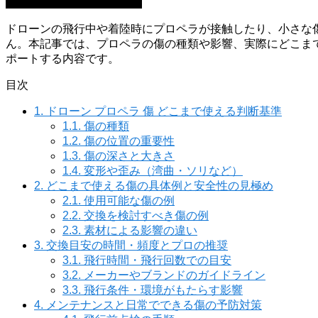
整備・メンテナンス・故障
ドローンの飛行中や着陸時にプロペラが接触したり、小さな
ん。本記事では、プロペラの傷の種類や影響、実際にどこま
ポートする内容です。
目次
1.
ドローン プロペラ 傷 どこまで使える判断基準
1.1.
傷の種類
1.2.
傷の位置の重要性
1.3.
傷の深さと大きさ
1.4.
変形や歪み（湾曲・ソリなど）
2.
どこまで使える傷の具体例と安全性の見極め
2.1.
使用可能な傷の例
2.2.
交換を検討すべき傷の例
2.3.
素材による影響の違い
3.
交換目安の時間・頻度とプロの推奨
3.1.
飛行時間・飛行回数での目安
3.2.
メーカーやブランドのガイドライン
3.3.
飛行条件・環境がもたらす影響
4.
メンテナンスと日常でできる傷の予防対策