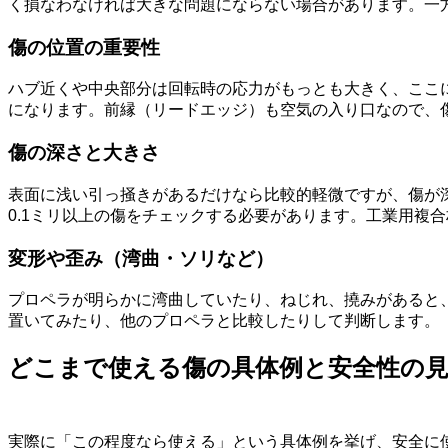
く損なわなければ大きな問題にならない場合があります。一
傷の位置の重要性
ハブ近くや中央部分は回転時の応力がもっとも大きく、ここ
になります。前縁（リードエッジ）も空気の入り口なので、
傷の深さと大きさ
表面に浅い引っ掻きがあるだけなら比較的軽微ですが、傷が
0.1ミリ以上の傷をチェックする必要があります。工業用複
変形や歪み（湾曲・ソリなど）
プロペラが明らかに湾曲していたり、ねじれ、撓みがあると
置いてみたり、他のプロペラと比較したりして判断します。
どこまで使える傷の具体例と安全性の
実際に「この程度なら使える」という具体例を挙げ、安全に