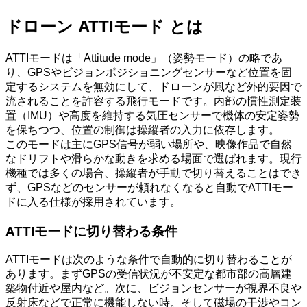
ドローン ATTIモード とは
ATTIモードは「Attitude mode」（姿勢モード）の略であ
り、GPSやビジョンポジショニングセンサーなど位置を固
定するシステムを無効にして、ドローンが風など外的要因で
流されることを許容する飛行モードです。内部の慣性測定装
置（IMU）や高度を維持する気圧センサーで機体の安定姿勢
を保ちつつ、位置の制御は操縦者の入力に依存します。
このモードは主にGPS信号が弱い場所や、映像作品で自然
なドリフトや滑らかな動きを求める場面で選ばれます。現行
機種では多くの場合、操縦者が手動で切り替えることはでき
ず、GPSなどのセンサーが頼れなくなると自動でATTIモー
ドに入る仕様が採用されています。
ATTIモードに切り替わる条件
ATTIモードは次のような条件で自動的に切り替わることが
あります。まずGPSの受信状況が不安定な都市部の高層建
築物付近や屋内など。次に、ビジョンセンサーが視界不良や
反射床などで正常に機能しない時。そして磁場の干渉やコン