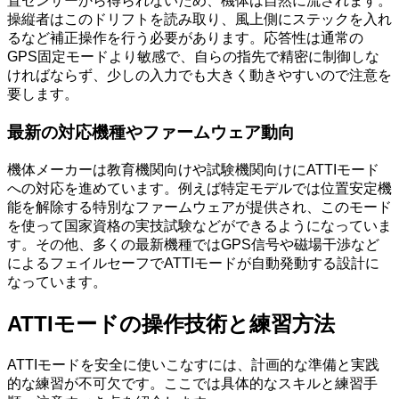
置センサーから得られないため、機体は自然に流されます。
操縦者はこのドリフトを読み取り、風上側にステックを入れ
るなど補正操作を行う必要があります。応答性は通常の
GPS固定モードより敏感で、自らの指先で精密に制御しな
ければならず、少しの入力でも大きく動きやすいので注意を
要します。
最新の対応機種やファームウェア動向
機体メーカーは教育機関向けや試験機関向けにATTIモード
への対応を進めています。例えば特定モデルでは位置安定機
能を解除する特別なファームウェアが提供され、このモード
を使って国家資格の実技試験などができるようになっていま
す。その他、多くの最新機種ではGPS信号や磁場干渉など
によるフェイルセーフでATTIモードが自動発動する設計に
なっています。
ATTIモードの操作技術と練習方法
ATTIモードを安全に使いこなすには、計画的な準備と実践
的な練習が不可欠です。ここでは具体的なスキルと練習手