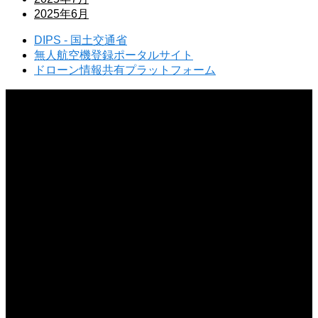
2025年6月
DIPS - 国土交通省
無人航空機登録ポータルサイト
ドローン情報共有プラットフォーム
2026.08.09
ドローン離陸前に警告表示が出るのはなぜ？エラーメッセージの原因と対処法
2026.08.08
ドローン飛行での近隣トラブルを防ぐには？迷惑をかけないマナーと対策
2026.08.07
ドローンは川の上空を飛ばせるのか？飛行ルールと注意点を詳しく解説
2026.08.06
ドローンの試験に口述試験はあるのか？試験形式と合格のポイントを解説
2026.08.05
ドローン初心者は屋外でどう練習すべき？初飛行で失敗しないポイント