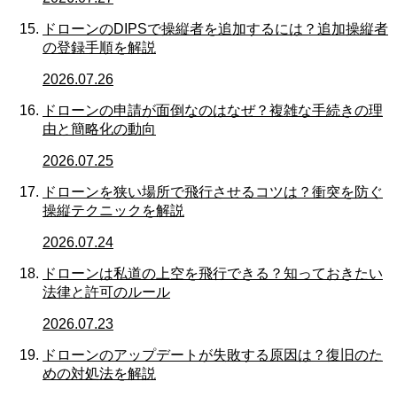
ドローンのDIPSで操縦者を追加するには？追加操縦者
の登録手順を解説
2026.07.26
ドローンの申請が面倒なのはなぜ？複雑な手続きの理
由と簡略化の動向
2026.07.25
ドローンを狭い場所で飛行させるコツは？衝突を防ぐ
操縦テクニックを解説
2026.07.24
ドローンは私道の上空を飛行できる？知っておきたい
法律と許可のルール
2026.07.23
ドローンのアップデートが失敗する原因は？復旧のた
めの対処法を解説