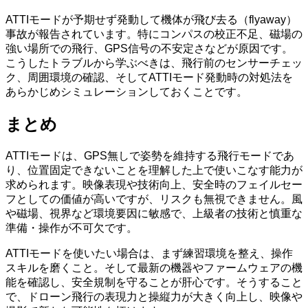
ATTIモードが予期せず発動して機体が飛び去る（flyaway）
事故が報告されています。特にコンパスの校正不足、磁場の
強い場所での飛行、GPS信号の不安定さなどが原因です。
こうしたトラブルから学ぶべきは、飛行前のセンサーチェッ
ク、周囲環境の確認、そしてATTIモード発動時の対処法を
あらかじめシミュレーションしておくことです。
まとめ
ATTIモードは、GPS無しで姿勢を維持する飛行モードであ
り、位置固定できないことを理解した上で使いこなす能力が
求められます。映像表現や技術向上、安全時のフェイルセー
フとしての価値が高いですが、リスクも無視できません。風
や磁場、視界など環境要因に敏感で、上級者の技術と慎重な
準備・操作が不可欠です。
ATTIモードを使いたい場合は、まず練習環境を整え、操作
スキルを磨くこと。そして最新の機器やファームウェアの機
能を確認し、安全規制を守ることが肝心です。そうすること
で、ドローン飛行の表現力と操縦力が大きく向上し、映像や