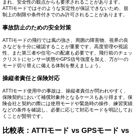
まれ、安全性の観点からも要求されることがあります。
ATTIモードではそのような安定性が保証できないため、規
制上の制限や条件付きでのみ許可されることがあります。
事故防止のための安全対策
ATTIモードの飛行では風の強さ、周囲の障害物、視界の良
さなどを十分に確認することが重要です。高度管理や視認
性、また第三者や住宅への配慮も必要です。飛行前のチェッ
クリストにセンサー状態やGPS信号強度を加え、万が一の
モード切り替えに備える体制を整えましょう。
操縦者責任と保険対応
ATTIモード使用中の事故は、操縦者責任が問われやすく、
保険契約において補償対象外となるケースもあり得ます。保
険会社と契約の際には使用モードや緊急時の操作、練習実績
などの条件を確認し、必要に応じて対応モードを明記してお
くことが賢明です。
比較表：ATTIモード vs GPSモード vs