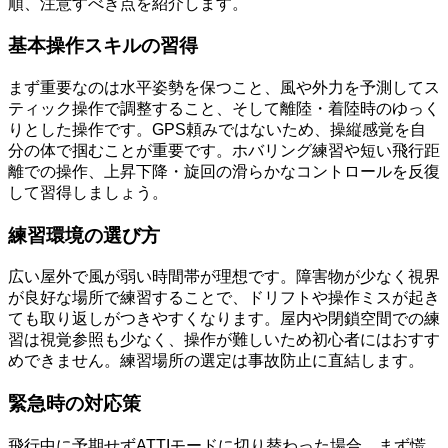
順、注意すべき点を紹介します。
基本操作スキルの習得
まず重要なのは水平姿勢を保つこと、風や外力を予測してス
ティック操作で調整すること、そして離陸・着陸時のゆっく
りとした操作です。GPS頼みではないため、操縦感覚を自
分の体で掴むことが重要です。ホバリング練習や短い飛行距
離での操作、上昇下降・旋回の滑らかなコントロールを反復
して習得しましょう。
練習環境の選び方
広い屋外で風が弱い時間帯が理想です。障害物が少なく視界
が良好な場所で練習することで、ドリフトや操作ミスが起き
ても取り返しがつきやすくなります。屋内や閉鎖空間での練
習は視覚参照も少なく、操作が難しいため初心者にはおすす
めできません。練習場所の選定は事故防止に直結します。
緊急時の対応策
飛行中に予期せずATTIモードに切り替わった場合、まず慌