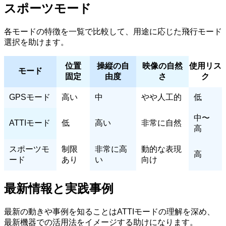
スポーツモード
各モードの特徴を一覧で比較して、用途に応じた飛行モード
選択を助けます。
位置
操縦の自
映像の自然
使用リス
モード
固定
由度
さ
ク
GPSモード
高い
中
やや人工的
低
中〜
ATTIモード
低
高い
非常に自然
高
スポーツモ
制限
非常に高
動的な表現
高
ード
あり
い
向け
最新情報と実践事例
最新の動きや事例を知ることはATTIモードの理解を深め、
最新機器での活用法をイメージする助けになります。