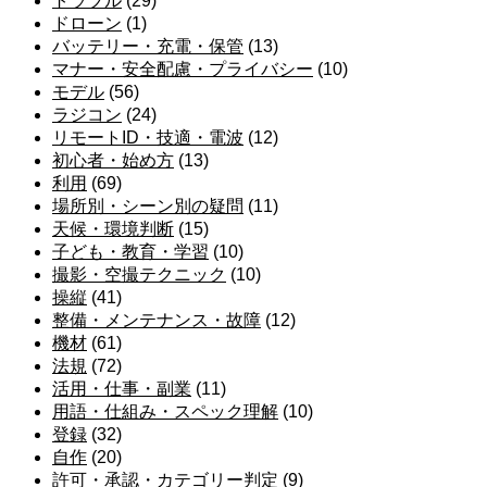
トラブル
(29)
ドローン
(1)
バッテリー・充電・保管
(13)
マナー・安全配慮・プライバシー
(10)
モデル
(56)
ラジコン
(24)
リモートID・技適・電波
(12)
初心者・始め方
(13)
利用
(69)
場所別・シーン別の疑問
(11)
天候・環境判断
(15)
子ども・教育・学習
(10)
撮影・空撮テクニック
(10)
操縦
(41)
整備・メンテナンス・故障
(12)
機材
(61)
法規
(72)
活用・仕事・副業
(11)
用語・仕組み・スペック理解
(10)
登録
(32)
自作
(20)
許可・承認・カテゴリー判定
(9)