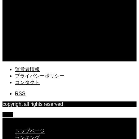
2026.08.04
ドローンで自由研究は可能？中学生でもできる面白い実験アイデアを紹介
2026.08.03
ドローンの機体登録に必要なものは？申請前に準備すべき書類と情報
2026.08.02
ドローンのGPSとGNSSの違いとは？位置情報システムの基本を解説
運営者情報
プライバシーポリシー
コンタクト
RSS
copyright all rights reserved
TOP
CLOSE
トップページ
ランキング