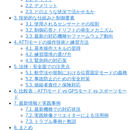
2.2.
デメリット
2.3.
どのような状況で活かせるか
3.
技術的な仕組みと制御要素
3.1.
使用されるセンサーとその役割
3.2.
制御応答とドリフトの発生メカニズム
3.3.
最新の対応機種やファームウェア動向
4.
ATTIモードの操作技術と練習方法
4.1.
基本操作スキルの習得
4.2.
練習環境の選び方
4.3.
緊急時の対応策
5.
法律・安全面での注意点
5.1.
航空法や規制における位置固定モードの義務
5.2.
事故防止のための安全対策
5.3.
操縦者責任と保険対応
6.
比較表：ATTIモード vs GPSモード vs スポーツモー
ド
7.
最新情報と実践事例
7.1.
最新機種での対応状況
7.2.
実践映像クリエイターによる活用例
7.3.
トラブル事例と教訓
8.
まとめ