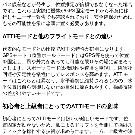
パス誤差などが発生し、位置推定が信頼できなくなった場合
です。これらは実際に機体がGPS固定モードから不意に移
行したユーザー報告でも確認されており、安全確保のために
もその可能性を常に念頭に置く必要があります。
ATTIモードと他のフライトモードとの違い
代表的なモードとの比較でATTIの特性が鮮明になります。
GPSモード（位置ホールドモード）はGPS等を使って位置
を固定し、風や外力があっても可能な限りその場に留まろう
とします。スポーツモードは機動性や速度を重視し、障害物
回避や安定性を犠牲にしてレスポンスを高めます。ATTIモ
ードはこれらとは異なり、水平姿勢は維持されるものの、水
平位置は自ら制御しないため自然に流されやすく、操縦技術
の差が出やすいモードです。
初心者と上級者にとってのATTIモードの意味
初心者にとってATTIモードは扱いが難しいモードです。位
置固定が効かないため、風によるドリフトを予測して操縦ス
ティックを操作する技術が求められます。一方、上級者や映