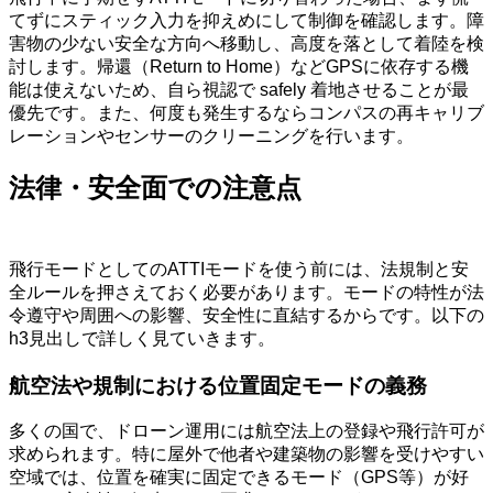
てずにスティック入力を抑えめにして制御を確認します。障
害物の少ない安全な方向へ移動し、高度を落として着陸を検
討します。帰還（Return to Home）などGPSに依存する機
能は使えないため、自ら視認で safely 着地させることが最
優先です。また、何度も発生するならコンパスの再キャリブ
レーションやセンサーのクリーニングを行います。
法律・安全面での注意点
飛行モードとしてのATTIモードを使う前には、法規制と安
全ルールを押さえておく必要があります。モードの特性が法
令遵守や周囲への影響、安全性に直結するからです。以下の
h3見出しで詳しく見ていきます。
航空法や規制における位置固定モードの義務
多くの国で、ドローン運用には航空法上の登録や飛行許可が
求められます。特に屋外で他者や建築物の影響を受けやすい
空域では、位置を確実に固定できるモード（GPS等）が好