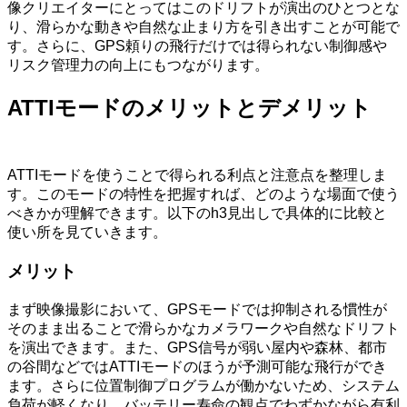
像クリエイターにとってはこのドリフトが演出のひとつとな
り、滑らかな動きや自然な止まり方を引き出すことが可能で
す。さらに、GPS頼りの飛行だけでは得られない制御感や
リスク管理力の向上にもつながります。
ATTIモードのメリットとデメリット
ATTIモードを使うことで得られる利点と注意点を整理しま
す。このモードの特性を把握すれば、どのような場面で使う
べきかが理解できます。以下のh3見出しで具体的に比較と
使い所を見ていきます。
メリット
まず映像撮影において、GPSモードでは抑制される慣性が
そのまま出ることで滑らかなカメラワークや自然なドリフト
を演出できます。また、GPS信号が弱い屋内や森林、都市
の谷間などではATTIモードのほうが予測可能な飛行ができ
ます。さらに位置制御プログラムが働かないため、システム
負荷が軽くなり、バッテリー寿命の観点でわずかながら有利