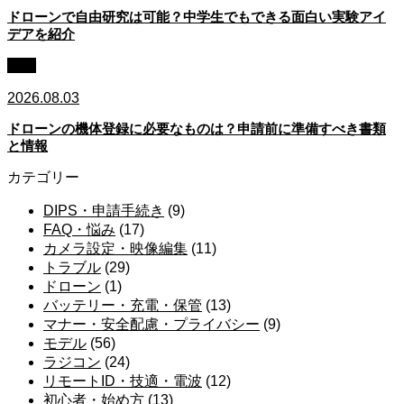
ドローンで自由研究は可能？中学生でもできる面白い実験アイ
デアを紹介
登録
2026.08.03
ドローンの機体登録に必要なものは？申請前に準備すべき書類
と情報
カテゴリー
DIPS・申請手続き
(9)
FAQ・悩み
(17)
カメラ設定・映像編集
(11)
トラブル
(29)
ドローン
(1)
バッテリー・充電・保管
(13)
マナー・安全配慮・プライバシー
(9)
モデル
(56)
ラジコン
(24)
リモートID・技適・電波
(12)
初心者・始め方
(13)