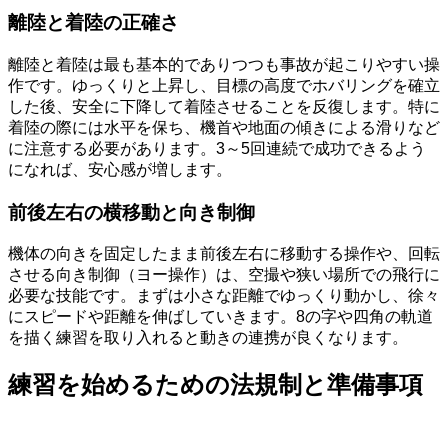
離陸と着陸の正確さ
離陸と着陸は最も基本的でありつつも事故が起こりやすい操
作です。ゆっくりと上昇し、目標の高度でホバリングを確立
した後、安全に下降して着陸させることを反復します。特に
着陸の際には水平を保ち、機首や地面の傾きによる滑りなど
に注意する必要があります。3～5回連続で成功できるよう
になれば、安心感が増します。
前後左右の横移動と向き制御
機体の向きを固定したまま前後左右に移動する操作や、回転
させる向き制御（ヨー操作）は、空撮や狭い場所での飛行に
必要な技能です。まずは小さな距離でゆっくり動かし、徐々
にスピードや距離を伸ばしていきます。8の字や四角の軌道
を描く練習を取り入れると動きの連携が良くなります。
練習を始めるための法規制と準備事項