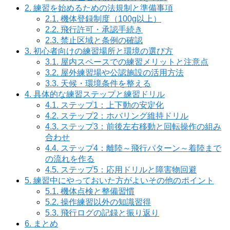
2.
練習を始めるための法規制と準備事項
2.1.
機体登録制度（100g以上）
2.2.
飛行許可・承認手続き
2.3.
禁止区域と条例の確認
3.
初心者向けの練習場所と環境の選び方
3.1.
屋内スペースでの練習メリットと注意点
3.2.
屋外練習場や公認施設の活用方法
3.3.
天候・環境条件を整える
4.
具体的な練習ステップと練習ドリル
4.1.
ステップ1：上下動の安定化
4.2.
ステップ2：ホバリング維持ドリル
4.3.
ステップ3：前後左右移動と回転操作の組み
合わせ
4.4.
ステップ4：離陸～飛行パターン～着陸まで
の流れを作る
4.5.
ステップ5：応用ドリルと障害物回避
5.
練習中にやっておいた方がよいその他のポイント
5.1.
機体点検と整備習慣
5.2.
操作練習以外の知識習得
5.3.
飛行ログの記録と振り返り
6.
まとめ