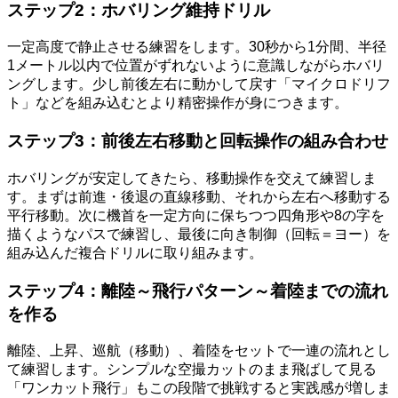
ステップ2：ホバリング維持ドリル
一定高度で静止させる練習をします。30秒から1分間、半径
1メートル以内で位置がずれないように意識しながらホバリ
ングします。少し前後左右に動かして戻す「マイクロドリフ
ト」などを組み込むとより精密操作が身につきます。
ステップ3：前後左右移動と回転操作の組み合わせ
ホバリングが安定してきたら、移動操作を交えて練習しま
す。まずは前進・後退の直線移動、それから左右へ移動する
平行移動。次に機首を一定方向に保ちつつ四角形や8の字を
描くようなパスで練習し、最後に向き制御（回転＝ヨー）を
組み込んだ複合ドリルに取り組みます。
ステップ4：離陸～飛行パターン～着陸までの流れ
を作る
離陸、上昇、巡航（移動）、着陸をセットで一連の流れとし
て練習します。シンプルな空撮カットのまま飛ばして見る
「ワンカット飛行」もこの段階で挑戦すると実践感が増しま