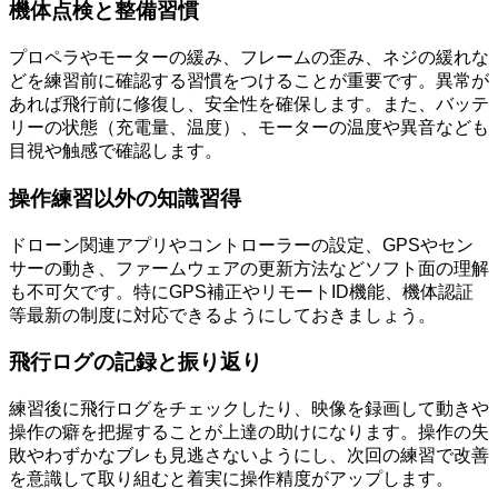
機体点検と整備習慣
プロペラやモーターの緩み、フレームの歪み、ネジの緩れな
どを練習前に確認する習慣をつけることが重要です。異常が
あれば飛行前に修復し、安全性を確保します。また、バッテ
リーの状態（充電量、温度）、モーターの温度や異音なども
目視や触感で確認します。
操作練習以外の知識習得
ドローン関連アプリやコントローラーの設定、GPSやセン
サーの動き、ファームウェアの更新方法などソフト面の理解
も不可欠です。特にGPS補正やリモートID機能、機体認証
等最新の制度に対応できるようにしておきましょう。
飛行ログの記録と振り返り
練習後に飛行ログをチェックしたり、映像を録画して動きや
操作の癖を把握することが上達の助けになります。操作の失
敗やわずかなブレも見逃さないようにし、次回の練習で改善
を意識して取り組むと着実に操作精度がアップします。