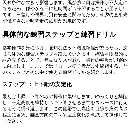
天候条件が大きく影響します。風が強い日は操作が不安定に
なるため、穏やかな日に短時間ずつ練習することが望ましい
です。日差しや視界も飛行安全に関わるため、朝夕の直射光
が強すぎない時間帯の活用が効果的です。
具体的な練習ステップと練習ドリル
基本操作を身につけ、適切な法令・環境準備が整ったら、次
は具体的な練習ステップを踏んでいきます。練習を段階的に
組み立てることで、無駄なミスが減り、操作の精度が飛躍的
に向上します。ここではドローン初心者がまず練習すること
のステップとその中で使える練習ドリルを紹介します。
ステップ1：上下動の安定化
最初は上昇・下降のみの操作に集中します。ゆっくりと離陸
し、一定高度を維持しつつ下降させるまでをスムーズに行え
るように繰り返します。この段階では高度を目線や肩の高さ
程度に留め、垂直方向のブレや速度変化を意識して操作して
ください。