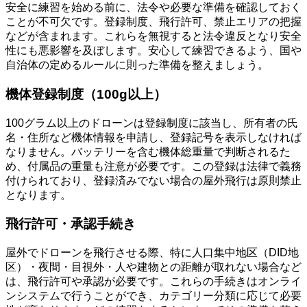
安全に練習を始める前に、法令や必要な準備を確認しておく
ことが不可欠です。登録制度、飛行許可、禁止エリアの把握
などが含まれます。これらを無視すると法令違反となり安全
性にも悪影響を及ぼします。安心して練習できるよう、国や
自治体の定めるルールに則った準備を整えましょう。
機体登録制度（100g以上）
100グラム以上のドローンは登録制度に該当し、所有者の氏
名・住所など機体情報を申請し、登録記号を表示しなければ
なりません。バッテリーを含む機体総重量で判断されるた
め、付属品の重量も注意が必要です。この登録は法律で義務
付けられており、登録済みでない場合の屋外飛行は原則禁止
となります。
飛行許可・承認手続き
屋外でドローンを飛行させる際、特に人口集中地区（DID地
区）・夜間・目視外・人や建物との距離が取れない場合など
は、飛行許可や承認が必要です。これらの手続きはオンライ
ンシステムで行うことができ、カテゴリー分類に応じて必要