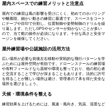
屋内スペースでの練習メリットと注意点
屋内での練習は風の影響を受けにくく、初めてのホバリング
や離着陸、細かい動きの練習に最適です。スペースをコート
にテープや目印で分割し、位置制御や姿勢制御のドリルを繰
り返します。ただしGPSやセンサーが効かないことが多い
ので、当て舵の操作が必須になります。十分な高さと安全マ
ージンを確保してください。
屋外練習場や公認施設の活用方法
広い場所が必要な前後左右移動や実戦的な飛行パターンを学
ぶためには屋外空間が有効です。ドローンスクールの練習場
や有料フィールドなら器材や環境も整っており、他の初心者
と交流することで学びが深まることもあります。法的に許可
を得ることが難しい場所は避け、管理者の了承を得た安全な
場所を選びましょう。
天候・環境条件を整える
練習効果を上げるためには、風速・風向き、気温、湿度など