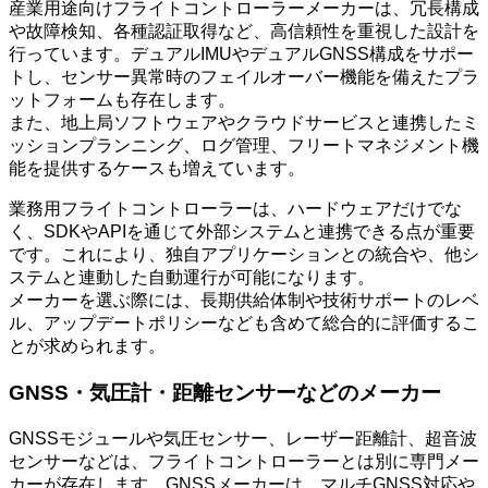
産業用途向けフライトコントローラーメーカーは、冗長構成
や故障検知、各種認証取得など、高信頼性を重視した設計を
行っています。デュアルIMUやデュアルGNSS構成をサポー
トし、センサー異常時のフェイルオーバー機能を備えたプラ
ットフォームも存在します。
また、地上局ソフトウェアやクラウドサービスと連携したミ
ッションプランニング、ログ管理、フリートマネジメント機
能を提供するケースも増えています。
業務用フライトコントローラーは、ハードウェアだけでな
く、SDKやAPIを通じて外部システムと連携できる点が重要
です。これにより、独自アプリケーションとの統合や、他シ
ステムと連動した自動運行が可能になります。
メーカーを選ぶ際には、長期供給体制や技術サポートのレベ
ル、アップデートポリシーなども含めて総合的に評価するこ
とが求められます。
GNSS・気圧計・距離センサーなどのメーカー
GNSSモジュールや気圧センサー、レーザー距離計、超音波
センサーなどは、フライトコントローラーとは別に専門メー
カーが存在します。GNSSメーカーは、マルチGNSS対応や