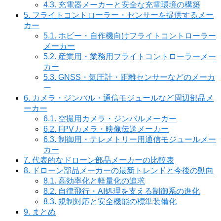
4.3.
充電器メーカーと安全な充電環境の構築
5.
フライトコントローラー・センサーを提供するメー
カー
5.1.
ホビー・自作機向けフライトコントローラー
メーカー
5.2.
産業用・業務用フライトコントローラーメー
カー
5.3.
GNSS・気圧計・距離センサーなどのメーカ
ー
6.
カメラ・ジンバル・通信モジュールなど周辺部品メ
ーカー
6.1.
空撮用カメラ・ジンバルメーカー
6.2.
FPVカメラ・映像伝送メーカー
6.3.
制御用・テレメトリー用通信モジュールメー
カー
7.
代表的なドローン部品メーカーの比較表
8.
ドローン部品メーカーの最新トレンドと今後の動向
8.1.
高効率化と軽量化の追求
8.2.
自律飛行・AI処理を支える制御系の進化
8.3.
規制対応と安全機能の標準装備化
9.
まとめ