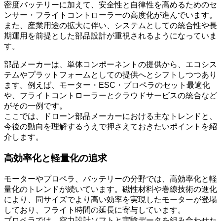
密度バッテリーに加えて、安全性と自律性を高めるためのセ
ンサー・フライトコントローラーの高度化が進んでいます。
また、産業用途の拡大に伴い、システムとしての統合性や長
期運用を前提とした部品設計が重視されるようになっていま
す。
部品メーカーは、単体コンポーネントの提供から、エコシス
テムやプラットフォームとしての提供へとシフトしつつあり
ます。例えば、モーター・ESC・プロペラのセット最適化
や、フライトコントローラーとクラウドサービスの統合など
がその一例です。
ここでは、ドローン部品メーカーにおける主なトレンドと、
今後の動向を理解するうえで押さえておきたいポイントを紹
介します。
高効率化と軽量化の追求
モーターやプロペラ、バッテリーの分野では、高効率化と軽
量化のトレンドが続いています。磁性材料や巻線技術の進化
により、同サイズでより高い効率を実現したモーターが登場
しており、フライト時間の延長に寄与しています。
プロペラでは、空力設計ソフトと実験データを組み合わせた