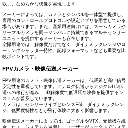
収し、なめらかな映像を実現します。
メーカーによっては、カメラとジンバルを一体型で提供し、
専用のコントロールプロトコルや設定アプリを用意している
場合があります。また、産業用途向けには、ズームカメラや
サーマルカメラを同一ジンバルに搭載できるマルチセンサー
ユニットを提供するメーカーも存在します。
空撮用途では、解像度だけでなく、ダイナミックレンジやロ
ーリングシャッター特性、記録フォーマットなども重要な比
較ポイントです。
FPVカメラ・映像伝送メーカー
FPV用途のカメラ・映像伝送メーカーは、低遅延と高い信号
安定性を重視しています。アナログ伝送からデジタルHD伝
送への移行が進み、HD解像度で低遅延な映像を提供するシ
ステムが普及しています。
カメラは、センサーサイズとレンズF値、ダイナミックレン
ジ、低照度特性などが飛行体験に大きく影響します。
映像伝送メーカーによっては、ゴーグルやVTX、受信機を統
合したエコシステムを展開し、ユーザーがトータルでシステ