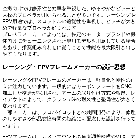
空撮向けでは静粛性と効率を重視した、ゆるやかなピッチと
大径のプロペラが用いられることが多いです。レーシングや
FPV用途では、スロットルの追従性を重視し、ピッチが大き
めで軽量なプロペラが好まれます。
プロペラメーカーによっては、特定のモーターブランドや機
体向けにチューニングされた専用モデルを用意している場合
もあり、推奨組み合わせに従うことで性能を最大限引き出し
やすくなります。
レーシング・FPVフレームメーカーの設計思想
レーシングやFPVフレームのメーカーは、軽量化と剛性の両
立に注力しています。一般的にはカーボンプレートをCNC
加工した構造が採用され、アームの取り付け方式や板厚、レ
イアウトによって、クラッシュ時の耐久性と整備性が大きく
変わります。
一部メーカーは、プロパイロットとの共同開発により、修理
のしやすさや部品交換時間の短縮にも配慮した設計を行って
います。
FPVフレームは、カメラマウントの角度調整機構やVTX、ア