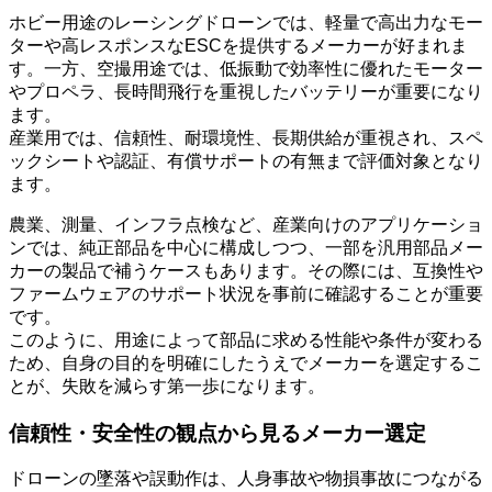
ホビー用途のレーシングドローンでは、軽量で高出力なモー
ターや高レスポンスなESCを提供するメーカーが好まれま
す。一方、空撮用途では、低振動で効率性に優れたモーター
やプロペラ、長時間飛行を重視したバッテリーが重要になり
ます。
産業用では、信頼性、耐環境性、長期供給が重視され、スペ
ックシートや認証、有償サポートの有無まで評価対象となり
ます。
農業、測量、インフラ点検など、産業向けのアプリケーショ
ンでは、純正部品を中心に構成しつつ、一部を汎用部品メー
カーの製品で補うケースもあります。その際には、互換性や
ファームウェアのサポート状況を事前に確認することが重要
です。
このように、用途によって部品に求める性能や条件が変わる
ため、自身の目的を明確にしたうえでメーカーを選定するこ
とが、失敗を減らす第一歩になります。
信頼性・安全性の観点から見るメーカー選定
ドローンの墜落や誤動作は、人身事故や物損事故につながる