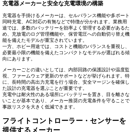
充電器メーカーと安全な充電環境の構築
充電器を手掛けるメーカーは、セルバランス機能や多ポート
同時充電、AC対応の有無などで特徴が分かれます。業務用
途では、多数のバッテリーを効率よく管理する必要があるた
め、充放電のログ管理機能や、保管電圧への自動切り替え機
能を備えたモデルが重宝されています。
一方、ホビー用途では、コストと機能のバランスを重視し、
必要最小限の機能を備えたコンパクトなモデルが選ばれる傾
向にあります。
メーカーごとの違いとしては、内部回路の保護設計や温度監
視、ファームウェア更新のサポートなどが挙げられます。特
に、長時間の高出力充電を行う場合、安全マージンを確保し
た設計の充電器を選ぶことが重要です。
充電中は耐火性のある場所にバッテリーを置き、目を離さな
いことが基本であり、メーカー推奨の充電条件を守ることで
事故リスクを大きく低減できます。
フライトコントローラー・センサーを
提供するメーカー