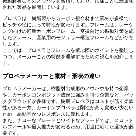
振動解析などのノウハウを蓄積しており、用途ごとに最適化
された製品を展開しています。
プロペラは、樹脂製からカーボン複合材まで素材が多様で、
ピッチや径によって特性が変わります。フレームは、レーシ
ング向けの軽量カーボンフレーム、空撮向けの振動対策を施
したフレーム、産業用のモジュラー構造フレームなどが存在
します。
ここでは、プロペラとフレームを選ぶ際のポイントを整理し
つつ、メーカーごとの特徴を理解するための視点を紹介しま
す。
プロペラメーカーと素材・形状の違い
プロペラメーカーは、樹脂射出成形のノウハウを持つ企業
や、カーボンコンポジット成形に強みを持つ企業など、バッ
クグラウンドが多様です。樹脂プロペラはコストが低く柔軟
性がある一方、カーボンプロペラは剛性が高く変形が少ない
ため、高効率かつレスポンスに優れます。
また、ナローなブレードとワイドなブレードでは、スロット
ルフィールや最大推力が変わるため、用途に応じた選択が必
要です。