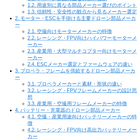
1.2.
用途別に異なる部品メーカー選びのポイント
1.3.
信頼性・安全性の観点から見るメーカー選定
2.
モーター・ESCを手掛ける主要ドローン部品メーカ
ー
2.1.
空撮向けモーターメーカーの特徴
2.2.
レーシング・FPV向けハイパワーモーターメ
ーカー
2.3.
産業用・大型マルチコプター向けモーターメ
ーカー
2.4.
ESCメーカー選定とファームウェアの違い
3.
プロペラ・フレームを供給するドローン部品メーカ
ー
3.1.
プロペラメーカーと素材・形状の違い
3.2.
レーシング・FPVフレームメーカーの設計思
想
3.3.
産業用・空撮用フレームメーカーの特徴
4.
バッテリー・充電器のドローン部品メーカー
4.1.
空撮・産業用途向けバッテリーメーカーの特
徴
4.2.
レーシング・FPV向け高出力バッテリーメー
カー