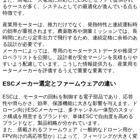
るケースが多く、システムとしての最適化が進んでいる点も
特徴です。
産業用モーターは、推力だけでなく、発熱特性と連続運転時
の効率が重視されます。農薬散布や測量ミッションでは、長
時間にわたり定常出力で飛行するため、連続定格に余裕のあ
る設計が必要です。
メーカーによっては、専用のモーターテストデータや推奨プ
ロペラリストを公開し、設計者が安全マージンを見積もりや
すいよう配慮しています。こうした情報提供力も、産業用モ
ーターメーカーを評価するうえで重要な要素です。
ESCメーカー選定とファームウェアの違い
ESCは、モーターの回転を制御する電子部品であり、応答
性や滑らかさ、効率、保護機能に大きな影響を与えます。ド
ローン向けESCメーカーは、多チャンネル一体型のスタッ
ク構成を用意するブランドや、単体ESCで自由度を高める
ブランドなど、製品戦略が分かれています。
また、搭載されるファームウェア（一般的なドローン用か、
FPV向けの高応答型か）によって、フィーリングが大きく変