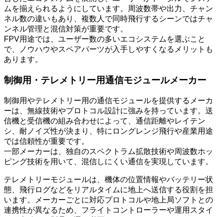
ムを揃えられるようにしています。周波数帯や出力、チャン
ネル数の違いもあり、複数人で同時飛行するシーンではチャ
ンネル管理と混信対策が重要です。
FPV用途では、ユーザー数の多いエコシステムを選ぶこと
で、ノウハウやスペアパーツが入手しやすくなるメリットも
あります。
制御用・テレメトリー用通信モジュールメーカー
制御用やテレメトリー用の通信モジュールを提供するメーカ
ーは、無線技術やプロトコル設計に強みを持っています。送
信機と受信機の組み合わせによって、通信距離やレイテン
シ、耐ノイズ性が決まり、特にロングレンジ飛行や産業用途
では信頼性が重要です。
一部メーカーは、独自のスペクトラム拡散技術や周波数ホッ
ピング技術を用いて、混信しにくい通信を実現しています。
テレメトリーモジュールは、機体の位置情報やバッテリー状
態、飛行ログなどをリアルタイムに地上へ送信する役割を担
います。メーカーごとに対応プロトコルや地上局ソフトとの
連携性が異なるため、フライトコントローラーや運用スタイ