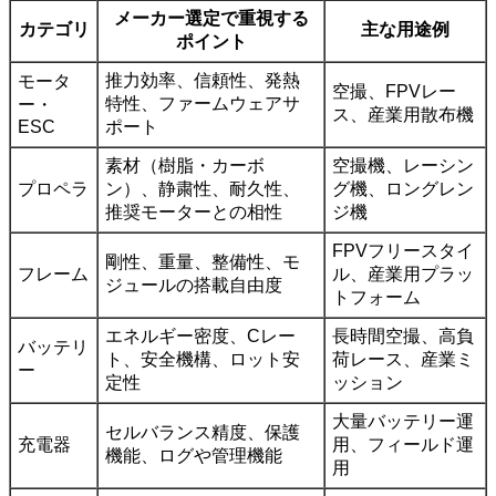
メーカー選定で重視する
カテゴリ
主な用途例
ポイント
推力効率、信頼性、発熱
モータ
空撮、FPVレー
特性、ファームウェアサ
ー・
ス、産業用散布機
ESC
ポート
素材（樹脂・カーボ
空撮機、レーシン
プロペラ
ン）、静粛性、耐久性、
グ機、ロングレン
推奨モーターとの相性
ジ機
FPVフリースタイ
剛性、重量、整備性、モ
フレーム
ル、産業用プラッ
ジュールの搭載自由度
トフォーム
エネルギー密度、Cレー
長時間空撮、高負
バッテリ
ト、安全機構、ロット安
荷レース、産業ミ
ー
定性
ッション
大量バッテリー運
セルバランス精度、保護
充電器
用、フィールド運
機能、ログや管理機能
用