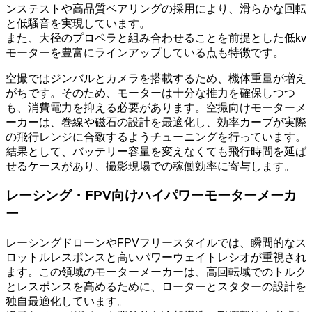
ンステストや高品質ベアリングの採用により、滑らかな回転
と低騒音を実現しています。
また、大径のプロペラと組み合わせることを前提とした低kv
モーターを豊富にラインアップしている点も特徴です。
空撮ではジンバルとカメラを搭載するため、機体重量が増え
がちです。そのため、モーターは十分な推力を確保しつつ
も、消費電力を抑える必要があります。空撮向けモーターメ
ーカーは、巻線や磁石の設計を最適化し、効率カーブが実際
の飛行レンジに合致するようチューニングを行っています。
結果として、バッテリー容量を変えなくても飛行時間を延ば
せるケースがあり、撮影現場での稼働効率に寄与します。
レーシング・FPV向けハイパワーモーターメーカ
ー
レーシングドローンやFPVフリースタイルでは、瞬間的なス
ロットルレスポンスと高いパワーウェイトレシオが重視され
ます。この領域のモーターメーカーは、高回転域でのトルク
とレスポンスを高めるために、ローターとスタターの設計を
独自最適化しています。