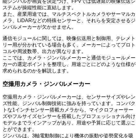
能ジンバルが画質を決定づけ、FPVでは低遅延の映像伝送シ
ステムが操縦性能に直結します。
また、産業用途では、マルチスペクトルカメラやサーマルカ
メラ、LiDARなどの特殊センサーと、それらを安定させるジ
ンバルメーカーが欠かせません。
通信モジュールに関しては、映像伝送用と制御用、テレメト
リー用が分かれている場合も多く、メーカーによってプロト
コルや周波数帯、出力が異なります。
ここでは、カメラ・ジンバルメーカーと通信モジュールメー
カーの選定ポイントを整理し、用途ごとにどのような仕様が
求められるのかを解説します。
空撮用カメラ・ジンバルメーカー
空撮用カメラ・ジンバルメーカーは、センサーサイズやレン
ズ性能、ジンバル制御技術に強みを持っています。コンパク
トな1インチセンサー搭載カメラから、マイクロフォーサー
ズやフルサイズセンサーを搭載したプロフェッショナル向け
モデルまでラインアップがあり、用途や予算に応じて選ぶこ
とができます。
ジンバルは、3軸電動制御により機体の振動や姿勢変化を吸