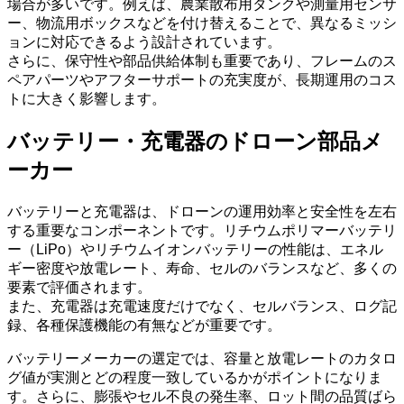
場合が多いです。例えば、農業散布用タンクや測量用センサ
ー、物流用ボックスなどを付け替えることで、異なるミッシ
ョンに対応できるよう設計されています。
さらに、保守性や部品供給体制も重要であり、フレームのス
ペアパーツやアフターサポートの充実度が、長期運用のコス
トに大きく影響します。
バッテリー・充電器のドローン部品メ
ーカー
バッテリーと充電器は、ドローンの運用効率と安全性を左右
する重要なコンポーネントです。リチウムポリマーバッテリ
ー（LiPo）やリチウムイオンバッテリーの性能は、エネル
ギー密度や放電レート、寿命、セルのバランスなど、多くの
要素で評価されます。
また、充電器は充電速度だけでなく、セルバランス、ログ記
録、各種保護機能の有無などが重要です。
バッテリーメーカーの選定では、容量と放電レートのカタロ
グ値が実測とどの程度一致しているかがポイントになりま
す。さらに、膨張やセル不良の発生率、ロット間の品質ばら