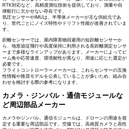
RTK対応など、高精度測位技術を提供しており、測量や自
律航行に欠かせない存在です。
気圧センサーやIMUは、半導体メーカーが主な供給元であ
り、世代ごとにノイズ特性やドリフト性能が改善されていま
す。
距離センサーでは、屋内障害物回避用の短距離センサーか
ら、地形追従飛行や高度保持に利用される長距離測定センサ
ーまで多様なラインアップがあります。メーカーによってビ
ーム角や応答速度、環境耐性が異なり、用途に応じた選定が
必要です。
フライトコントローラーメーカーは、これらセンサーの互換
性情報や推奨モデルを公表していることが多いため、組み合
わせを検討する際の参考になります。
カメラ・ジンバル・通信モジュールな
ど周辺部品メーカー
カメラやジンバル、通信モジュールは、ドローンの用途を規
定する重要な周辺部品です。空撮では、高画質カメラと高性