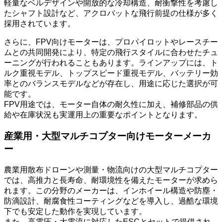
軽量なベルデザインや開放的な冷却構造、耐衝撃性を考慮し
たシャフト設計など、アクロバットな飛行前提の仕様が多く
採用されています。
さらに、FPV向けモーターは、プロパイロットやレースチー
ムとの共同開発により、特定の飛行スタイルに合わせたチュ
ーニングが行われることもあります。ラインアップには、ト
ルク重視モデル、トップスピード重視モデル、バッテリー効
率とのバランスモデルなどが存在し、用途に応じた選択が可
能です。
FPV用途では、モーター自体の耐久性に加え、補修部品の供
給や在庫状況も実運用上の重要なポイントとなります。
産業用・大型マルチコプター向けモーターメーカ
ー
農業用散布ドローンや測量・物流向けの大型マルチコプター
では、高推力と長寿命、耐環境性を備えたモーターが求めら
れます。この分野のメーカーは、インホイール構造や防塵・
防滴設計、耐腐食性コーティングなどを導入し、過酷な環境
下でも安定した動作を実現しています。
また、高電圧・大電流に対応したESCとセットで提供され