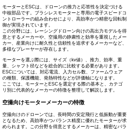
モーターとESCは、ドローンの推力と応答性を決定づける
中核部品です。ブラシレスモーターと専用の電子スピードコ
ントローラーの組み合わせにより、高効率かつ精密な回転制
御が実現されています。
この分野には、レーシングドローン向けの高出力モデルを得
意とするメーカーや、空撮用の静粛性と効率を重視したメー
カー、産業向けに耐久性と信頼性を追求するメーカーなど、
多様なプレーヤーが存在します。
モーターを選ぶ際には、サイズ（kv値）、推力、効率、重
量、シャフト径などを総合的に比較する必要があります。
ESCについては、対応電流、入力セル数、ファームウェア
の種類、保護機能、発熱特性などが評価軸になります。
ここでは、モーターとESCを選定する際の基本と、カテゴ
リ別に代表的なメーカーの特徴を整理して解説します。
空撮向けモーターメーカーの特徴
空撮向けのドローンでは、長時間の安定飛行と低振動が重要
となるため、高効率かつバランス精度に優れたモーターが求
められます。この分野を得意とするメーカーは、精密なバラ