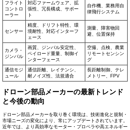
フライト
対応ファームウェア、拡
自作機、業務用自
コントロ
張性、冗長構成、サポー
律飛行システム
ーラー
ト
精度、ドリフト特性、環
測量、障害物回
センサー
境耐性、対応インターフ
避、位置保持
ェース
画質、ジンバル安定性、
空撮、点検、農業
カメラ・
ペイロード重量、制御イ
リモートセンシン
ジンバル
ンターフェース
グ
通信モジ
通信距離、レイテンシ、
長距離制御、テレ
ュール
耐ノイズ性、法規適合
メトリー、FPV
ドローン部品メーカーの最新トレンド
と今後の動向
ドローン部品メーカーを取り巻く環境は、技術進化と規制・
市場ニーズの変化により、常にアップデートされています。
近年では、より高効率なモーター・プロペラや高エネルギー