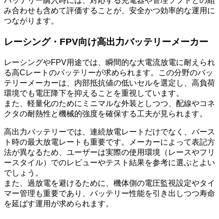
バッテリー購入時には、対応する充電器や管理ソフトとの組
み合わせも含めて評価することが、安全かつ効率的な運用に
つながります。
レーシング・FPV向け高出力バッテリーメーカー
レーシングやFPV用途では、瞬間的な大電流放電に耐えられ
る高Cレートのバッテリーが求められます。この分野のバッ
テリーメーカーは、内部抵抗値の低いセルを選定し、高負荷
環境でも電圧降下を抑えることを重視しています。
また、軽量化のためにミニマルな外装としつつ、配線やコネ
クタの耐熱性と機械的強度を確保する工夫が見られます。
高出力バッテリーでは、連続放電レートだけでなく、バース
ト時の最大放電レートも重要です。メーカーによって表記方
法が異なるため、ユーザーは実際の使用環境（レースやフリ
ースタイル）でのレビューやテスト結果を参考に選ぶとよい
でしょう。
また、過放電を避けるために、機体側の電圧監視設定やタイ
マー管理も重要であり、バッテリー性能を引き出しつつ寿命
を延ばす運用が求められます。