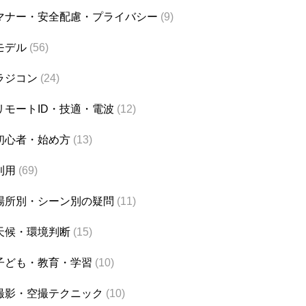
マナー・安全配慮・プライバシー
(9)
モデル
(56)
ラジコン
(24)
リモートID・技適・電波
(12)
初心者・始め方
(13)
利用
(69)
場所別・シーン別の疑問
(11)
天候・環境判断
(15)
子ども・教育・学習
(10)
撮影・空撮テクニック
(10)