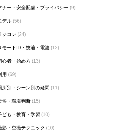
マナー・安全配慮・プライバシー
(9)
モデル
(56)
ラジコン
(24)
リモートID・技適・電波
(12)
初心者・始め方
(13)
利用
(69)
場所別・シーン別の疑問
(11)
天候・環境判断
(15)
子ども・教育・学習
(10)
撮影・空撮テクニック
(10)