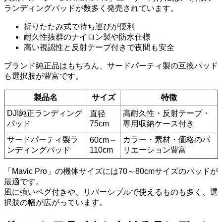
ランディングパッドが数多く発売されています。
折りたたみ式で持ち運びが便利
耐久性抜群のナイロン製や防水仕様
高い視認性と反射テープ付きで夜間も安全
ブランド純正品はもちろん、サードパーティ製の互換パッド
も選択肢が豊富です。
製品名
サイズ
特徴
DJI純正ランディング
高耐久性・反射テープ・
直径
パッド
75cm
専用収納ケース付き
サードパーティ製ラ
カラー・素材・価格のバ
60cm～
ンディングパッド
110cm
リエーション豊富
「Mavic Pro」の機体サイズには70～80cmサイズのパッドが
最適です。
風に強いペグ付きや、リバーシブルで使えるものも多く、選
択肢の幅が広がっています。