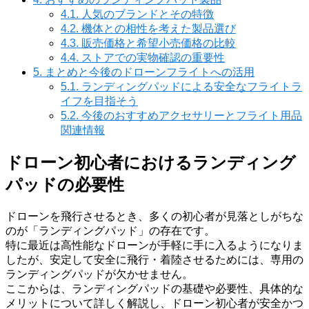
4.1.
人気のブランドとその特徴
4.2.
機体との相性を考えた製品選び
4.3.
販売価格と希望小売価格の比較
4.4.
ストアでの実物確認の重要性
5.
まとめと今後のドローンフライトへの活用
5.1.
ランディングパッドによる安全なフライトラ
イフを目指そう
5.2.
今後のおすすめアクセサリーとフライト用品
関連情報
ドローン初心者におけるランディング
パッドの必要性
ドローンを飛行させるとき、多くの初心者が見落としがちな
のが「ランディングパッド」の存在です。
特に最近は高性能なドローンが手軽に手に入るようになりま
したが、安定して安全に飛行・着陸させるためには、専用の
ランディングパッドが欠かせません。
ここからは、ランディングパッドの基礎や必要性、具体的な
メリットについて詳しく解説し、ドローン初心者が安全かつ