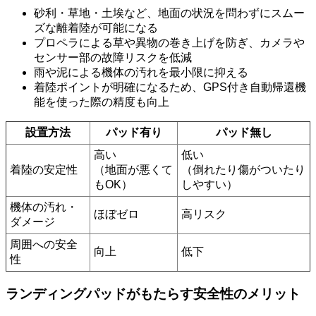
砂利・草地・土埃など、地面の状況を問わずにスムー
ズな離着陸が可能になる
プロペラによる草や異物の巻き上げを防ぎ、カメラや
センサー部の故障リスクを低減
雨や泥による機体の汚れを最小限に抑える
着陸ポイントが明確になるため、GPS付き自動帰還機
能を使った際の精度も向上
設置方法
パッド有り
パッド無し
高い
低い
着陸の安定性
（地面が悪くて
（倒れたり傷がついたり
もOK）
しやすい）
機体の汚れ・
ほぼゼロ
高リスク
ダメージ
周囲への安全
向上
低下
性
ランディングパッドがもたらす安全性のメリット