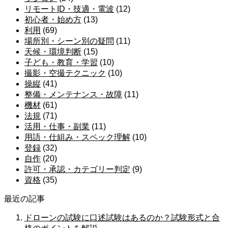
リモートID・技適・電波
(12)
初心者・始め方
(13)
利用
(69)
場所別・シーン別の疑問
(11)
天候・環境判断
(15)
子ども・教育・学習
(10)
撮影・空撮テクニック
(10)
操縦
(41)
整備・メンテナンス・故障
(11)
機材
(61)
法規
(71)
活用・仕事・副業
(11)
用語・仕組み・スペック理解
(10)
登録
(32)
自作
(20)
許可・承認・カテゴリー判定
(9)
資格
(35)
最近の記事
ドローンの試験に口述試験はあるのか？試験形式と合