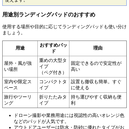
用途別ランディングパッドのおすすめ
使用する場所や目的に応じてランディングパッドも使い分け
ましょう。
おすすめパッ
用途
理由
ド
重めの大型タ
屋外・風が強
固定できるので安定性が
イプ
い場所
高い
（ペグ付き）
室内や限定ス
コンパクトタ
設置も撤収も簡単。すぐ
ペース
イプ
に使える
旅行やツーリ
折りたたみタ
持ち運びやすく収納も便
ング
イプ
利
ドローン撮影や業務用途には視認性の高いオレンジ色
などのパッドが人気です。
アウトドアユーザーは防水・防砂に優れたタイプがお