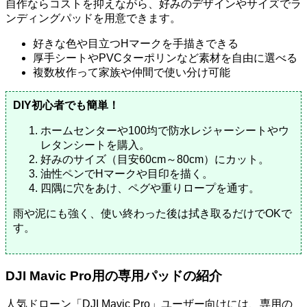
自作ならコストを抑えながら、好みのデザインやサイズでラ
ンディングパッドを用意できます。
好きな色や目立つHマークを手描きできる
厚手シートやPVCターポリンなど素材を自由に選べる
複数枚作って家族や仲間で使い分け可能
DIY初心者でも簡単！
ホームセンターや100均で防水レジャーシートやウ
レタンシートを購入。
好みのサイズ（目安60cm～80cm）にカット。
油性ペンでHマークや目印を描く。
四隅に穴をあけ、ペグや重りロープを通す。
雨や泥にも強く、使い終わった後は拭き取るだけでOKで
す。
DJI Mavic Pro用の専用パッドの紹介
人気ドローン「DJI Mavic Pro」ユーザー向けには、専用の