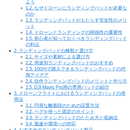
よう
1.2.
なぜドローンにランディングパッドが必要な
のか
1.3.
ランディングパッドがもたらす安全性のメリ
ット
1.4.
ドローンとランディングの関係性の重要性
1.5.
初心者が知っておくべきランディングパッド
の利点
2.
ランディングパッドの種類と選び方
2.1.
サイズや素材による選び方
2.2.
用途別ランディングパッドのおすすめ
2.3.
100均で購入できるランディングパッドの代
用アイデア
2.4.
自作ランディングパッドのメリットと作り方
2.5.
DJI Mavic Pro用の専用パッドの紹介
3.
ドローンフライトにおけるランディングパッドの使
用法
3.1.
円滑な離着陸のための設置方法
3.2.
ペグを使った固定のポイント
3.3.
ランディングパッドのたたみ方と収納法
3.4.
風速や環境への対応
4.
おすすめのランディングパッド製品