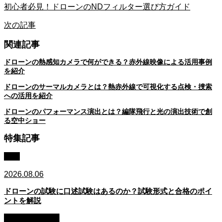
初心者必見！ドローンのNDフィルター選び方ガイド
次の記事
関連記事
ドローンの熱感知カメラで何ができる？赤外線映像による活用事例
を紹介
ドローンのサーマルカメラとは？熱赤外線で可視化する点検・捜索
への活用を紹介
ドローンのパフォーマンス演出とは？編隊飛行と光の演出技術で創
る空中ショー
特集記事
資格
2026.08.06
ドローンの試験に口述試験はあるのか？試験形式と合格のポイ
ントを解説
初心者・始め方