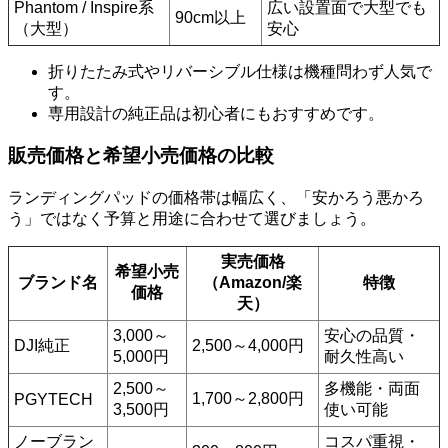
Phantom / Inspire系
広い設置面で大型でも
90cm以上
（大型）
安心
折りたたみ式やリバーシブル仕様は機種問わず人気で
す。
専用設計の純正品は初心者にもおすすめです。
販売価格と希望小売価格の比較
ランディングパッドの価格帯は幅広く、「安かろう悪かろ
う」ではなく予算と用途に合わせて選びましょう。
実売価格
希望小売
ブランド名
（Amazon/楽
特徴
価格
天）
3,000～
安心の品質・
DJI純正
2,500～4,000円
5,000円
耐久性高い
2,500～
多機能・両面
1,700～2,800円
PGYTECH
3,500円
使い可能
ノーブラン
コスパ重視・