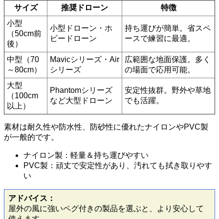
サイズ
推奨ドローン
特徴
小型
小型ドローン・ホ
持ち運びが簡単。省スペ
（50cm前
ビードローン
ースで練習に最適。
後）
中型（70
Mavicシリーズ・Air
広範囲な地面保護。多く
～80cm）
シリーズ
の場面で応用可能。
大型
Phantomシリーズ
安定性抜群。野外や草地
（100cm
など大型ドローン
でも活躍。
以上）
素材は耐久性や防水性、防砂性に優れたナイロンやPVC製
が一般的です。
ナイロン製：軽量＆持ち運びやすい
PVC製：頑丈で安定性があり、汚れても拭き取りやす
い
アドバイス：
屋外の風に強いペグ付きの製品を選ぶと、より安心して
使えます。