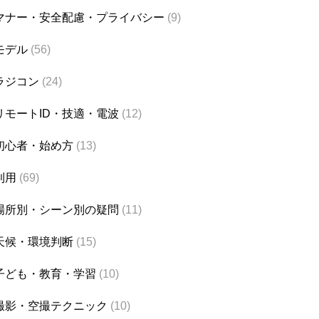
マナー・安全配慮・プライバシー
(9)
モデル
(56)
ラジコン
(24)
リモートID・技適・電波
(12)
初心者・始め方
(13)
利用
(69)
場所別・シーン別の疑問
(11)
天候・環境判断
(15)
子ども・教育・学習
(10)
撮影・空撮テクニック
(10)