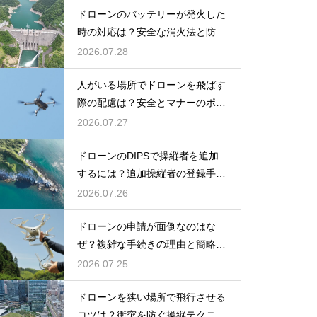
ドローンのバッテリーが発火した
時の対応は？安全な消火法と防止
策を解説
2026.07.28
人がいる場所でドローンを飛ばす
際の配慮は？安全とマナーのポイ
ント
2026.07.27
ドローンのDIPSで操縦者を追加
するには？追加操縦者の登録手順
を解説
2026.07.26
ドローンの申請が面倒なのはな
ぜ？複雑な手続きの理由と簡略化
の動向
2026.07.25
ドローンを狭い場所で飛行させる
コツは？衝突を防ぐ操縦テクニッ