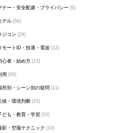
マナー・安全配慮・プライバシー
(9)
モデル
(56)
ラジコン
(24)
リモートID・技適・電波
(12)
初心者・始め方
(13)
利用
(69)
場所別・シーン別の疑問
(11)
天候・環境判断
(15)
子ども・教育・学習
(10)
撮影・空撮テクニック
(10)