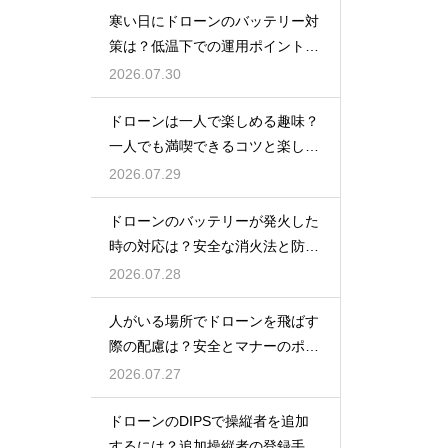
寒い日にドローンのバッテリー対
策は？低温下での運用ポイントと
注意点
2026.07.30
ドローンは一人で楽しめる趣味？
一人でも満喫できるコツと楽しみ
方
2026.07.29
ドローンのバッテリーが発火した
時の対応は？安全な消火法と防止
策を解説
2026.07.28
人がいる場所でドローンを飛ばす
際の配慮は？安全とマナーのポイ
ント
2026.07.27
ドローンのDIPSで操縦者を追加
するには？追加操縦者の登録手順