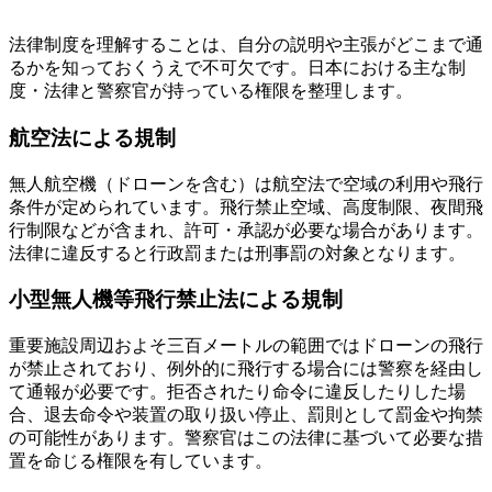
法律制度を理解することは、自分の説明や主張がどこまで通
るかを知っておくうえで不可欠です。日本における主な制
度・法律と警察官が持っている権限を整理します。
航空法による規制
無人航空機（ドローンを含む）は航空法で空域の利用や飛行
条件が定められています。飛行禁止空域、高度制限、夜間飛
行制限などが含まれ、許可・承認が必要な場合があります。
法律に違反すると行政罰または刑事罰の対象となります。
小型無人機等飛行禁止法による規制
重要施設周辺およそ三百メートルの範囲ではドローンの飛行
が禁止されており、例外的に飛行する場合には警察を経由し
て通報が必要です。拒否されたり命令に違反したりした場
合、退去命令や装置の取り扱い停止、罰則として罰金や拘禁
の可能性があります。警察官はこの法律に基づいて必要な措
置を命じる権限を有しています。