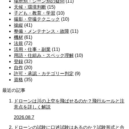
場所別・シーン別の疑問
(11)
天候・環境判断
(15)
子ども・教育・学習
(10)
撮影・空撮テクニック
(10)
操縦
(41)
整備・メンテナンス・故障
(11)
機材
(61)
法規
(72)
活用・仕事・副業
(11)
用語・仕組み・スペック理解
(10)
登録
(32)
自作
(20)
許可・承認・カテゴリー判定
(9)
資格
(35)
最近の記事
ドローンは川の上空を飛ばせるのか？飛行ルールと注
意点を詳しく解説
2026.08.7
ドローンの試験に口述試験はあるのか？試験形式と合