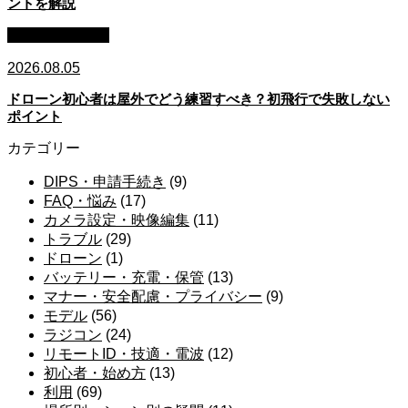
ントを解説
初心者・始め方
2026.08.05
ドローン初心者は屋外でどう練習すべき？初飛行で失敗しない
ポイント
カテゴリー
DIPS・申請手続き
(9)
FAQ・悩み
(17)
カメラ設定・映像編集
(11)
トラブル
(29)
ドローン
(1)
バッテリー・充電・保管
(13)
マナー・安全配慮・プライバシー
(9)
モデル
(56)
ラジコン
(24)
リモートID・技適・電波
(12)
初心者・始め方
(13)
利用
(69)