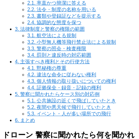
2.1.
率直かつ簡潔に答える
2.2.
法令・制度の名称を用いる
2.3.
書類や登録証などを提示する
2.4.
協調的な態度を保つ
3.
法律制度と警察の権限の範囲
3.1.
航空法による規制
3.2.
小型無人機等飛行禁止法による規制
3.3.
警察の照会・検査権限
3.4.
罰則と違反時の対応範囲
4.
主張すべき権利とその行使方法
4.1.
黙秘権の尊重
4.2.
違法な命令に従わない権利
4.3.
個人情報の取り扱いについての権利
4.4.
証拠保全・録音・記録の権利
5.
警察に聞かれたらケース別の対応例
5.1.
公共施設の近くで飛ばしていたとき
5.2.
夜間や悪天候で飛行していたとき
5.3.
イベント・人が多い場所での飛行
6.
まとめ
ドローン 警察に聞かれたら何を聞かれ