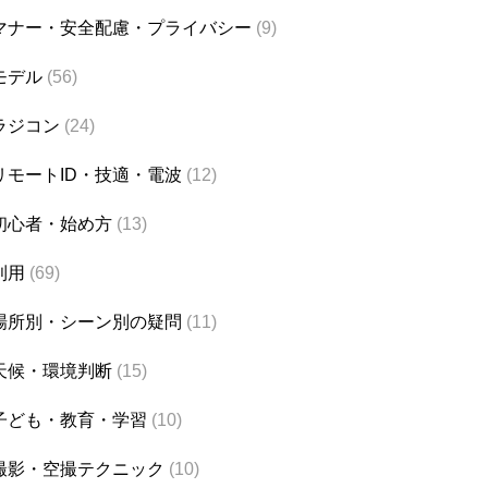
マナー・安全配慮・プライバシー
(9)
モデル
(56)
ラジコン
(24)
リモートID・技適・電波
(12)
初心者・始め方
(13)
利用
(69)
場所別・シーン別の疑問
(11)
天候・環境判断
(15)
子ども・教育・学習
(10)
撮影・空撮テクニック
(10)