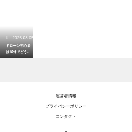
2026.08.05
ドローン初心者
は屋外でどう練
習すべき？初飛
行で失敗しない
ポイント
2026.08.04
運営者情報
ドローンで自由
プライバシーポリシー
研究は可能？中
学生でもできる
コンタクト
面白い実験アイ
デアを紹介