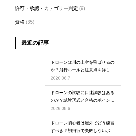
許可・承認・カテゴリー判定
(9)
資格
(35)
最近の記事
ドローンは川の上空を飛ばせるの
か？飛行ルールと注意点を詳しく
解説
2026.08.7
ドローンの試験に口述試験はある
のか？試験形式と合格のポイント
を解説
2026.08.6
ドローン初心者は屋外でどう練習
すべき？初飛行で失敗しないポイ