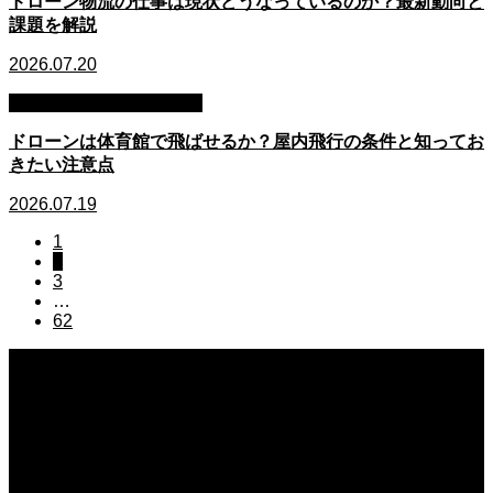
ドローン物流の仕事は現状どうなっているのか？最新動向と
課題を解説
2026.07.20
場所別・シーン別の疑問
ドローンは体育館で飛ばせるか？屋内飛行の条件と知ってお
きたい注意点
2026.07.19
1
2
3
…
62
2026.08.07
ドローンは川の上空を飛ばせるのか？飛行ルールと注意点を詳しく解説
2026.08.06
ドローンの試験に口述試験はあるのか？試験形式と合格のポイントを解説