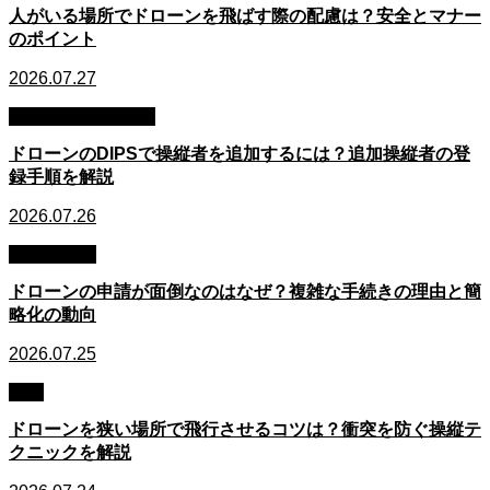
人がいる場所でドローンを飛ばす際の配慮は？安全とマナー
のポイント
2026.07.27
DIPS・申請手続き
ドローンのDIPSで操縦者を追加するには？追加操縦者の登
録手順を解説
2026.07.26
FAQ・悩み
ドローンの申請が面倒なのはなぜ？複雑な手続きの理由と簡
略化の動向
2026.07.25
操縦
ドローンを狭い場所で飛行させるコツは？衝突を防ぐ操縦テ
クニックを解説