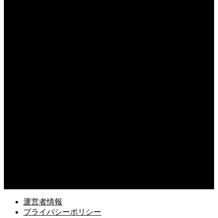
2026.08.05
ドローン初心者は屋外でどう練習すべき？初飛行で失敗しないポイント
2026.08.04
ドローンで自由研究は可能？中学生でもできる面白い実験アイデアを紹介
2026.08.03
ドローンの機体登録に必要なものは？申請前に準備すべき書類と情報
2026.08.02
ドローンのGPSとGNSSの違いとは？位置情報システムの基本を解説
2026.08.01
ドローンフィルターの使い方の基本とは？種類別の効果と選び方を解説
2026.07.31
ドローン空撮にRAWは必要か？JPEGとの違いとメリットを解説
運営者情報
プライバシーポリシー