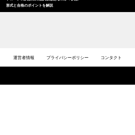
形式と合格のポイントを解説
2026.08.05
ドローン初心者は屋外でどう練習すべき？初
運営者情報
プライバシーポリシー
コンタクト
飛行で失敗しないポイント
2026.08.04
ドローンで自由研究は可能？中学生でもでき
る面白い実験アイデアを紹介