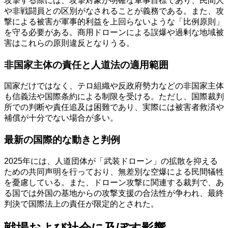
攻撃する際には、攻撃対象が明確な軍事目標であり、民間人
や非戦闘員との区別がなされることが義務である。また、攻
撃による被害が軍事的利益を上回らないような「比例原則」
を守る必要がある。商用ドローンによる誤爆や過剰な地域被
害はこれらの原則違反となりうる。
非国家主体の責任と人道法の適用範囲
国家だけではなく、テロ組織や反政府勢力などの非国家主体
も信義法や国際条約による制限を受ける。ただし、国際裁判
所での判断や責任追及は困難であり、実際には被害者救済や
補償が十分でない場合が多い。
最新の国際的な動きと判例
2025年には、人道団体が「武装ドローン」の拡散を抑える
ための共同声明を行っており、無差別な空爆による民間犠牲
を憂慮している。また、ドローン攻撃に関連する裁判で、あ
る国では外国の基地からの攻撃支援の合法性が争われ、最終
判決で国際法上の責任が限定的とされた。
戦場および社会に及ぼす影響