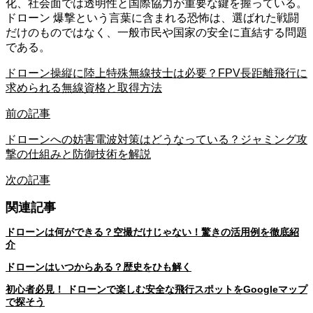
化、社会面では透明性と国際協力が重要な鍵を握っている。
ドローン 爆撃という言葉に含まれる恐怖は、選ばれた戦闘
だけのものではなく、一般市民や国家の安全に直結する問題
である。
ドローン操縦に陸上特殊無線技士は必要？FPV長距離飛行に
求められる無線資格と取得方法
前の記事
ドローンへの妨害電波対策はどうなっている？ジャミング攻
撃の仕組みと防御技術を解説
次の記事
関連記事
ドローンは何ができる？空撮だけじゃない！驚きの活用例を徹底紹
介
ドローンはいつからある？歴史をひも解く
初心者必見！ ドローンで楽しむ安全な飛行スポットをGoogleマップ
で探そう