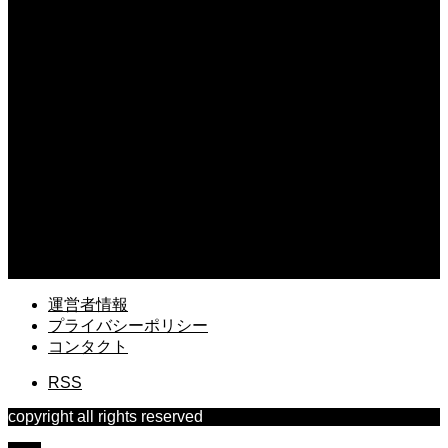
ドローンで自由研究は可能？中学生でもできる面白い実験アイデアを紹介
2026.08.03
ドローンの機体登録に必要なものは？申請前に準備すべき書類と情報
2026.08.02
ドローンのGPSとGNSSの違いとは？位置情報システムの基本を解説
2026.08.01
ドローンフィルターの使い方の基本とは？種類別の効果と選び方を解説
2026.07.31
ドローン空撮にRAWは必要か？JPEGとの違いとメリットを解説
運営者情報
プライバシーポリシー
コンタクト
RSS
copyright all rights reserved