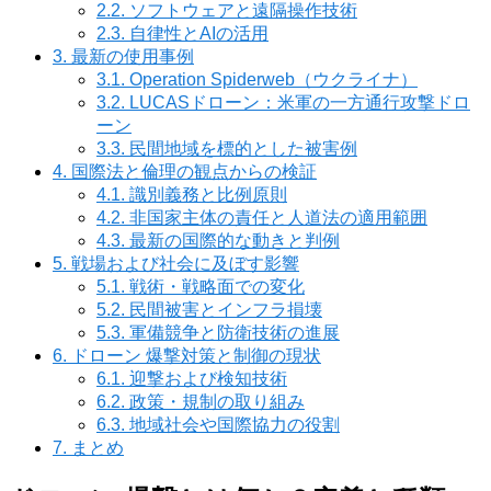
2.2.
ソフトウェアと遠隔操作技術
2.3.
自律性とAIの活用
3.
最新の使用事例
3.1.
Operation Spiderweb（ウクライナ）
3.2.
LUCASドローン：米軍の一方通行攻撃ドロ
ーン
3.3.
民間地域を標的とした被害例
4.
国際法と倫理の観点からの検証
4.1.
識別義務と比例原則
4.2.
非国家主体の責任と人道法の適用範囲
4.3.
最新の国際的な動きと判例
5.
戦場および社会に及ぼす影響
5.1.
戦術・戦略面での変化
5.2.
民間被害とインフラ損壊
5.3.
軍備競争と防衛技術の進展
6.
ドローン 爆撃対策と制御の現状
6.1.
迎撃および検知技術
6.2.
政策・規制の取り組み
6.3.
地域社会や国際協力の役割
7.
まとめ