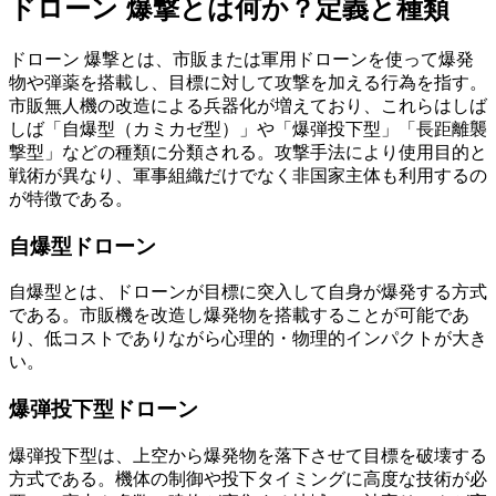
ドローン 爆撃とは何か？定義と種類
ドローン 爆撃とは、市販または軍用ドローンを使って爆発
物や弾薬を搭載し、目標に対して攻撃を加える行為を指す。
市販無人機の改造による兵器化が増えており、これらはしば
しば「自爆型（カミカゼ型）」や「爆弾投下型」「長距離襲
撃型」などの種類に分類される。攻撃手法により使用目的と
戦術が異なり、軍事組織だけでなく非国家主体も利用するの
が特徴である。
自爆型ドローン
自爆型とは、ドローンが目標に突入して自身が爆発する方式
である。市販機を改造し爆発物を搭載することが可能であ
り、低コストでありながら心理的・物理的インパクトが大き
い。
爆弾投下型ドローン
爆弾投下型は、上空から爆発物を落下させて目標を破壊する
方式である。機体の制御や投下タイミングに高度な技術が必