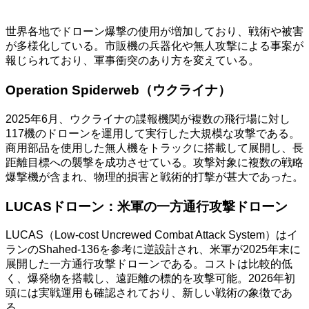
世界各地でドローン爆撃の使用が増加しており、戦術や被害
が多様化している。市販機の兵器化や無人攻撃による事案が
報じられており、軍事衝突のあり方を変えている。
Operation Spiderweb（ウクライナ）
2025年6月、ウクライナの諜報機関が複数の飛行場に対し
117機のドローンを運用して実行した大規模な攻撃である。
商用部品を使用した無人機をトラックに搭載して展開し、長
距離目標への襲撃を成功させている。攻撃対象に複数の戦略
爆撃機が含まれ、物理的損害と戦術的打撃が甚大であった。
LUCASドローン：米軍の一方通行攻撃ドローン
LUCAS（Low-cost Uncrewed Combat Attack System）はイ
ランのShahed-136を参考に逆設計され、米軍が2025年末に
展開した一方通行攻撃ドローンである。コストは比較的低
く、爆発物を搭載し、遠距離の標的を攻撃可能。2026年初
頭には実戦運用も確認されており、新しい戦術の象徴であ
る。