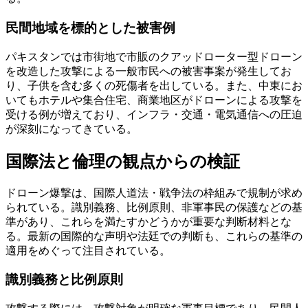
民間地域を標的とした被害例
パキスタンでは市街地で市販のクアッドローター型ドローン
を改造した攻撃による一般市民への被害事案が発生してお
り、子供を含む多くの死傷者を出している。また、中東にお
いてもホテルや集合住宅、商業地区がドローンによる攻撃を
受ける例が増えており、インフラ・交通・電気通信への圧迫
が深刻になってきている。
国際法と倫理の観点からの検証
ドローン爆撃は、国際人道法・戦争法の枠組みで規制が求め
られている。識別義務、比例原則、非軍事民の保護などの基
準があり、これらを満たすかどうかが重要な判断材料とな
る。最新の国際的な声明や法廷での判断も、これらの基準の
適用をめぐって注目されている。
識別義務と比例原則