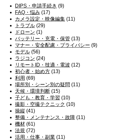
DIPS・申請手続き
(9)
FAQ・悩み
(17)
カメラ設定・映像編集
(11)
トラブル
(29)
ドローン
(1)
バッテリー・充電・保管
(13)
マナー・安全配慮・プライバシー
(9)
モデル
(56)
ラジコン
(24)
リモートID・技適・電波
(12)
初心者・始め方
(13)
利用
(69)
場所別・シーン別の疑問
(11)
天候・環境判断
(15)
子ども・教育・学習
(10)
撮影・空撮テクニック
(10)
操縦
(41)
整備・メンテナンス・故障
(11)
機材
(61)
法規
(72)
活用・仕事・副業
(11)