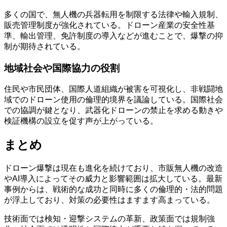
多くの国で、無人機の兵器転用を制限する法律や輸入規制、
販売管理制度が強化されている。ドローン産業の安全性基
準、輸出管理、免許制度の導入などが進むことで、爆撃の抑
制が期待されている。
地域社会や国際協力の役割
住民や市民団体、国際人道組織が被害を可視化し、非戦闘地
域でのドローン使用の倫理的境界を議論している。国際社会
での協調が鍵となり、武器化ドローンの禁止を求める動きや
検証機構の設立を促す声が上がっている。
まとめ
ドローン爆撃は現在も進化を続けており、市販無人機の改造
やAI導入によってその威力と影響範囲は拡大している。最新
事例からは、戦術的な成功と同時に多くの倫理的・法的問題
が浮上しており、対策の必要性はますます高まっている。
技術面では検知・迎撃システムの革新、政策面では規制強