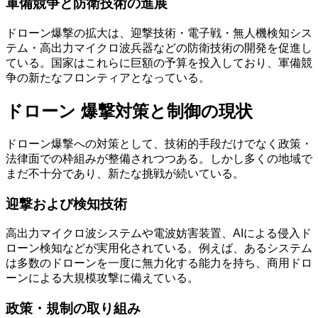
軍備競争と防衛技術の進展
ドローン爆撃の拡大は、迎撃技術・電子戦・無人機検知シス
テム・高出力マイクロ波兵器などの防衛技術の開発を促進し
ている。国家はこれらに巨額の予算を投入しており、軍備競
争の新たなフロンティアとなっている。
ドローン 爆撃対策と制御の現状
ドローン爆撃への対策として、技術的手段だけでなく政策・
法律面での枠組みが整備されつつある。しかし多くの地域で
まだ不十分であり、新たな挑戦が続いている。
迎撃および検知技術
高出力マイクロ波システムや電波妨害装置、AIによる侵入ド
ローン検知などが実用化されている。例えば、あるシステム
は多数のドローンを一度に無力化する能力を持ち、商用ドロ
ーンによる大規模攻撃に備えている。
政策・規制の取り組み