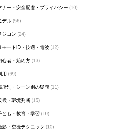
マナー・安全配慮・プライバシー
(10)
モデル
(56)
ラジコン
(24)
リモートID・技適・電波
(12)
初心者・始め方
(13)
利用
(69)
場所別・シーン別の疑問
(11)
天候・環境判断
(15)
子ども・教育・学習
(10)
撮影・空撮テクニック
(10)