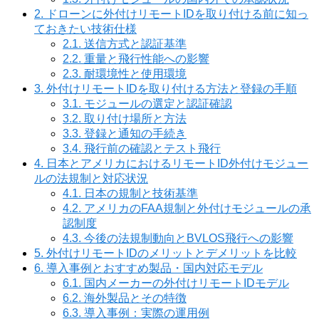
2.
ドローンに外付けリモートIDを取り付ける前に知っ
ておきたい技術仕様
2.1.
送信方式と認証基準
2.2.
重量と飛行性能への影響
2.3.
耐環境性と使用環境
3.
外付けリモートIDを取り付ける方法と登録の手順
3.1.
モジュールの選定と認証確認
3.2.
取り付け場所と方法
3.3.
登録と通知の手続き
3.4.
飛行前の確認とテスト飛行
4.
日本とアメリカにおけるリモートID外付けモジュー
ルの法規制と対応状況
4.1.
日本の規制と技術基準
4.2.
アメリカのFAA規制と外付けモジュールの承
認制度
4.3.
今後の法規制動向とBVLOS飛行への影響
5.
外付けリモートIDのメリットとデメリットを比較
6.
導入事例とおすすめ製品・国内対応モデル
6.1.
国内メーカーの外付けリモートIDモデル
6.2.
海外製品とその特徴
6.3.
導入事例：実際の運用例