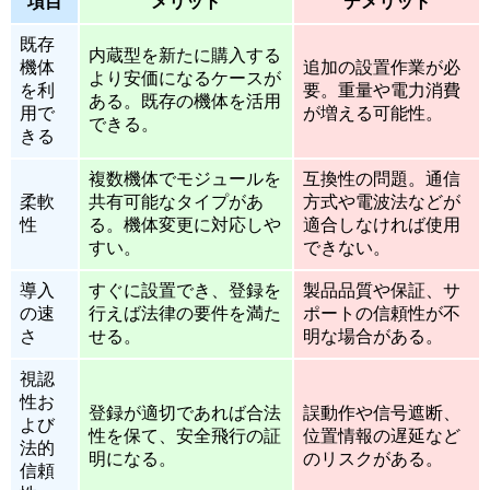
項目
メリット
デメリット
既存
内蔵型を新たに購入する
機体
追加の設置作業が必
より安価になるケースが
を利
要。重量や電力消費
ある。既存の機体を活用
用で
が増える可能性。
できる。
きる
複数機体でモジュールを
互換性の問題。通信
柔軟
共有可能なタイプがあ
方式や電波法などが
性
る。機体変更に対応しや
適合しなければ使用
すい。
できない。
導入
すぐに設置でき、登録を
製品品質や保証、サ
の速
行えば法律の要件を満た
ポートの信頼性が不
さ
せる。
明な場合がある。
視認
性お
登録が適切であれば合法
誤動作や信号遮断、
よび
性を保て、安全飛行の証
位置情報の遅延など
法的
明になる。
のリスクがある。
信頼