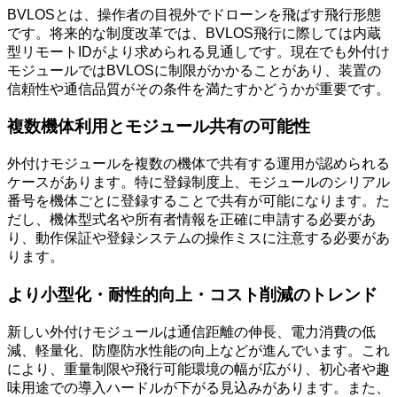
BVLOSとは、操作者の目視外でドローンを飛ばす飛行形態
です。将来的な制度改革では、BVLOS飛行に際しては内蔵
型リモートIDがより求められる見通しです。現在でも外付け
モジュールではBVLOSに制限がかかることがあり、装置の
信頼性や通信品質がその条件を満たすかどうかが重要です。
複数機体利用とモジュール共有の可能性
外付けモジュールを複数の機体で共有する運用が認められる
ケースがあります。特に登録制度上、モジュールのシリアル
番号を機体ごとに登録することで共有が可能になります。た
だし、機体型式名や所有者情報を正確に申請する必要があ
り、動作保証や登録システムの操作ミスに注意する必要があ
ります。
より小型化・耐性的向上・コスト削減のトレンド
新しい外付けモジュールは通信距離の伸長、電力消費の低
減、軽量化、防塵防水性能の向上などが進んでいます。これ
により、重量制限や飛行可能環境の幅が広がり、初心者や趣
味用途での導入ハードルが下がる見込みがあります。また、