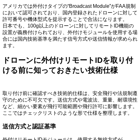
アメリカでは外付けタイプの“Broadcast Module”がFAA規制
において認可されており、国内登録されたドローンに対して
許可番号や機体型式を提示することで合法になります。
日本でも、100g以上のドローンに対してリモートID機能の
設置が義務付けられており、外付けモジュールを使用する場
合には国内技術基準を満たす信号方式や送信情報が求められ
ます。
ドローンに外付けリモートIDを取り付
ける前に知っておきたい技術仕様
取り付け前に確認すべき技術的仕様は、安全飛行や法規制遵
守のために不可欠です。送信方式や電波法、重量、耐環境性
など、細かい要素が飛行可能範囲や飛行許可に影響します。
ここではチェックリストのような形で仕様を整理します。
送信方式と認証基準
外付けリモートIDモジュールは、使用する無線方式が