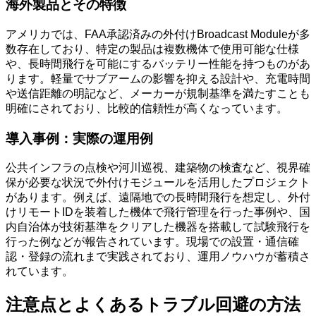
海外製品とその特徴
アメリカでは、FAA承認済みの外付けBroadcast Moduleが多
数存在しており、特定の製品は複数機体で使用可能な仕様
や、長時間飛行を可能にするバッテリー性能を持つものがあ
ります。軽量でサブアームの影響を抑える設計や、充電時間
や送信距離の明記など、メーカーが規制基準を満たすことも
明確にされており、比較的信頼性が高くなっています。
導入事例：実際の運用例
公共インフラの点検や河川巡視、建築物の検査など、視界確
保が必要な状況で外付けモジュールを活用したプロジェクト
があります。例えば、遠隔地での長時間飛行を想定し、外付
けリモートIDを装着した機体で飛行管理を行った事例や、国
内自治体が技術基準をクリアした機器を搭載して試験飛行を
行った例などが報告されています。現場での設置・通信確
認・登録の流れまで実践されており、運用ノウハウが蓄積さ
れています。
注意点とよくあるトラブル回避の方法