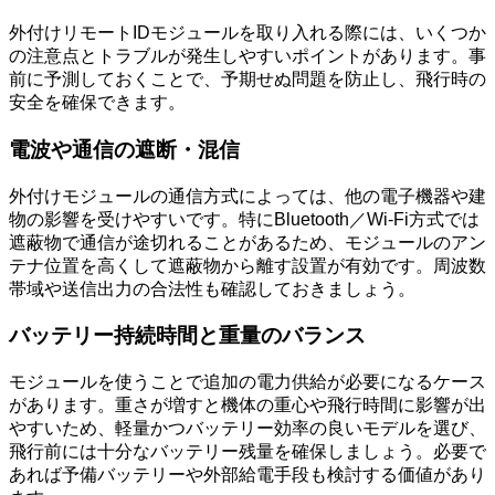
外付けリモートIDモジュールを取り入れる際には、いくつか
の注意点とトラブルが発生しやすいポイントがあります。事
前に予測しておくことで、予期せぬ問題を防止し、飛行時の
安全を確保できます。
電波や通信の遮断・混信
外付けモジュールの通信方式によっては、他の電子機器や建
物の影響を受けやすいです。特にBluetooth／Wi-Fi方式では
遮蔽物で通信が途切れることがあるため、モジュールのアン
テナ位置を高くして遮蔽物から離す設置が有効です。周波数
帯域や送信出力の合法性も確認しておきましょう。
バッテリー持続時間と重量のバランス
モジュールを使うことで追加の電力供給が必要になるケース
があります。重さが増すと機体の重心や飛行時間に影響が出
やすいため、軽量かつバッテリー効率の良いモデルを選び、
飛行前には十分なバッテリー残量を確保しましょう。必要で
あれば予備バッテリーや外部給電手段も検討する価値があり