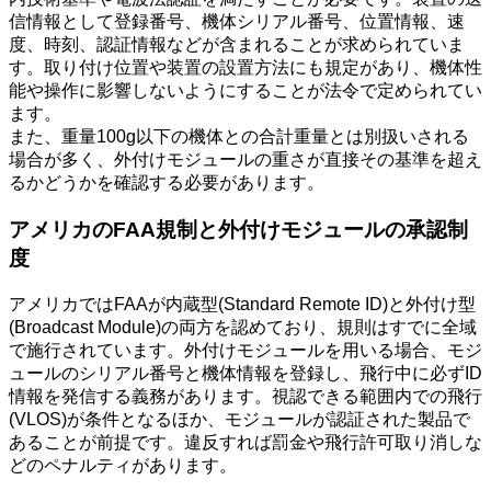
信情報として登録番号、機体シリアル番号、位置情報、速
度、時刻、認証情報などが含まれることが求められていま
す。取り付け位置や装置の設置方法にも規定があり、機体性
能や操作に影響しないようにすることが法令で定められてい
ます。
また、重量100g以下の機体との合計重量とは別扱いされる
場合が多く、外付けモジュールの重さが直接その基準を超え
るかどうかを確認する必要があります。
アメリカのFAA規制と外付けモジュールの承認制
度
アメリカではFAAが内蔵型(Standard Remote ID)と外付け型
(Broadcast Module)の両方を認めており、規則はすでに全域
で施行されています。外付けモジュールを用いる場合、モジ
ュールのシリアル番号と機体情報を登録し、飛行中に必ずID
情報を発信する義務があります。視認できる範囲内での飛行
(VLOS)が条件となるほか、モジュールが認証された製品で
あることが前提です。違反すれば罰金や飛行許可取り消しな
どのペナルティがあります。