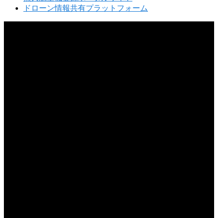
ドローン情報共有プラットフォーム
2026.08.10
ドローンのバッテリー持ち運びの注意点は？安全な運搬方法と規制を解説
2026.08.09
ドローン離陸前に警告表示が出るのはなぜ？エラーメッセージの原因と対処法
2026.08.08
ドローン飛行での近隣トラブルを防ぐには？迷惑をかけないマナーと対策
2026.08.07
ドローンは川の上空を飛ばせるのか？飛行ルールと注意点を詳しく解説
2026.08.06
ドローンの試験に口述試験はあるのか？試験形式と合格のポイントを解説
2026.08.05
ドローン初心者は屋外でどう練習すべき？初飛行で失敗しないポイント