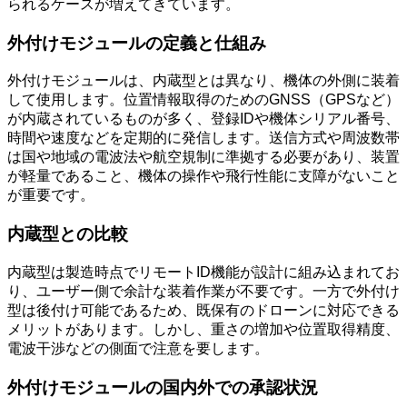
られるケースが増えてきています。
外付けモジュールの定義と仕組み
外付けモジュールは、内蔵型とは異なり、機体の外側に装着
して使用します。位置情報取得のためのGNSS（GPSなど）
が内蔵されているものが多く、登録IDや機体シリアル番号、
時間や速度などを定期的に発信します。送信方式や周波数帯
は国や地域の電波法や航空規制に準拠する必要があり、装置
が軽量であること、機体の操作や飛行性能に支障がないこと
が重要です。
内蔵型との比較
内蔵型は製造時点でリモートID機能が設計に組み込まれてお
り、ユーザー側で余計な装着作業が不要です。一方で外付け
型は後付け可能であるため、既保有のドローンに対応できる
メリットがあります。しかし、重さの増加や位置取得精度、
電波干渉などの側面で注意を要します。
外付けモジュールの国内外での承認状況