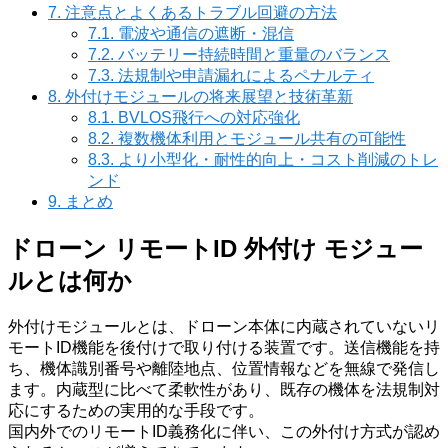
7.
注意点とよくあるトラブル回避の方法
7.1.
電波や通信の遮断・混信
7.2.
バッテリー持続時間と重量のバランス
7.3.
法規制や申請漏れによるペナルティ
8.
外付けモジュールの将来展望と技術革新
8.1.
BVLOS飛行への対応強化
8.2.
複数機体利用とモジュール共有の可能性
8.3.
より小型化・耐性的向上・コスト削減のトレ
ンド
9.
まとめ
ドローン リモートID 外付け モジュー
ルとは何か
外付けモジュールとは、ドローン本体に内蔵されていないリ
モートID機能を後付けで取り付ける装置です。送信機能を持
ち、機体識別番号や離陸地点、位置情報などを無線で発信し
ます。内蔵型に比べて柔軟性があり、既存の機体を法規制対
応にするための実用的な手段です。
国内外でのリモートID義務化に伴い、この外付け方式が認め