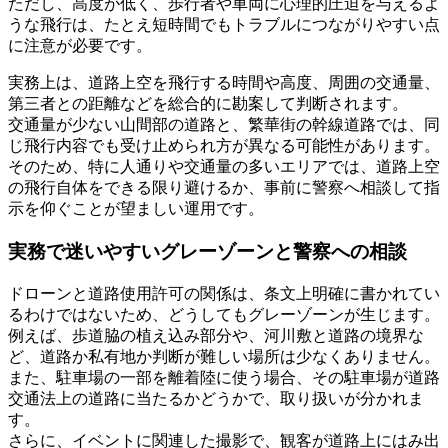
ただし、高度が低く、歩行者や車両に心理的圧迫を与えるよ
うな飛行は、たとえ短時間でもトラブルにつながりやすい点
に注意が必要です。
実務上は、道路上空を飛行する時間や高度、周囲の交通量、
第三者との距離などを総合的に勘案して判断されます。
交通量が少ない山間部の道路と、繁華街の幹線道路では、同
じ飛行内容でも受け止められ方が異なる可能性があります。
そのため、特に人通りや交通量の多いエリアでは、道路上空
の飛行自体をできる限り避けるか、事前に警察へ相談して指
示を仰ぐことが望ましい運用です。
実務で迷いやすいグレーゾーンと警察への相談
ドローンと道路使用許可の関係は、条文上明確に書かれてい
るわけではないため、どうしてもグレーゾーンが生じます。
例えば、歩道脇の植え込み部分や、河川敷と道路の境界な
ど、道路か私有地か判断が難しい場所は少なくありません。
また、駐車場の一部を離着陸に使う場合、その駐車場が道路
交通法上の道路に当たるかどうかで、取り扱いが分かれま
す。
さらに、イベントに関連した撮影で、観客が道路上にはみ出