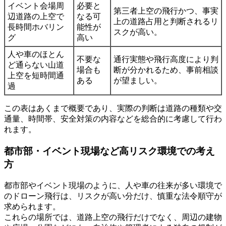
イベント会場周
必要と
第三者上空の飛行かつ、事実
辺道路の上空で
なる可
上の道路占用と判断されるリ
長時間ホバリン
能性が
スクが高い。
グ
高い
人や車のほとん
不要な
通行実態や飛行高度により判
ど通らない山道
場合も
断が分かれるため、事前相談
上空を短時間通
ある
が望ましい。
過
この表はあくまで概要であり、実際の判断は道路の種類や交
通量、時間帯、安全対策の内容などを総合的に考慮して行わ
れます。
都市部・イベント現場など高リスク環境での考え
方
都市部やイベント現場のように、人や車の往来が多い環境で
のドローン飛行は、リスクが高い分だけ、慎重な法令順守が
求められます。
これらの場所では、道路上空の飛行だけでなく、周辺の建物