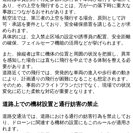
あり、その上空を飛行することは、万が一の落下時に重大な
事故につながるおそれがあります。
航空法では、第三者の上空を飛行する場合、原則として許
可・承認を要件としており、安全確保措置を講じることが求
められます。
具体的には、立入禁止区域の設定や誘導員の配置、安全距離
の確保、フェイルセーフ機能の活用などが挙げられます。
また、操縦者は常に機体の位置と周囲の状況を把握し、異常
を感知した場合には直ちに飛行を中止できる体制を整える必
要があります。
道路近くでの飛行では、突発的な車両の進入や歩行者の動き
により、計画通りの飛行が困難になることも想定されます。
そのため、事前のフライトプランだけでなく、現場での状況
変化に応じた柔軟な対応が重要となります。
道路上での機材設置と通行妨害の禁止
道路交通法では、道路における通行の妨害行為を禁止してお
り、ドローンに関連する機材の設置にもこのルールが適用さ
れます。