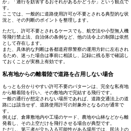
か」「通行を妨害するおそれがあるかどうか」という観点で
す。
ここでは、一般的に道路使用許可が不要とされる典型的な状
況と、その判断のポイントを整理します。
ただし、許可不要とされるケースでも、航空法や小型無人機
等飛行禁止法、自治体の条例など、他の法令上の制限は依然
として存在します。
また、具体的な判断は各都道府県警察の運用方針に左右され
るため、迷った場合は事前に相談し、記録に残る形で確認し
ておくことが実務上有効です。
私有地からの離着陸で道路を占用しない場合
もっとも分かりやすい許可不要のパターンは、完全な私有地
から離着陸を行い、その敷地内で完結する飛行です。
一般の通行が想定されない場所であれば、道路交通法上の道
路には該当せず、道路使用許可の対象外となるのが通常で
す。
例えば、倉庫敷地内や工場のヤード、農地や山林などから離
発着し、その上空だけを飛行させる場合が典型です。
ただし、第三者が立ち入る可能性がある場所では、民法上の