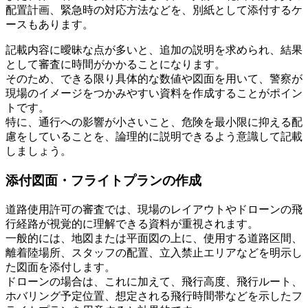
配置計画、緊急時の対応方法などを、別紙として添付するケ
ースもあります。
記載内容に曖昧な点が多いと、追加の説明を求められ、結果
として審査に時間がかかることになります。
そのため、できる限り具体的な数値や図面を用いて、警察が
現場のイメージをつかみやすい資料を作成することがポイン
トです。
特に、通行への影響が小さいこと、危険を最小限に抑える配
慮をしていることを、論理的に説明できるよう意識して記載
しましょう。
添付図面・フライトプランの作成
道路使用許可の審査では、現場のレイアウトやドローンの飛
行経路が視覚的に理解できる資料が重視されます。
一般的には、地図または平面図の上に、使用する道路区間、
離着陸場所、スタッフの配置、立入禁止エリアなどを明示し
た図面を添付します。
ドローンの場合は、これに加えて、飛行高度、飛行ルート、
ホバリング予定位置、想定される飛行時間帯などを示したフ