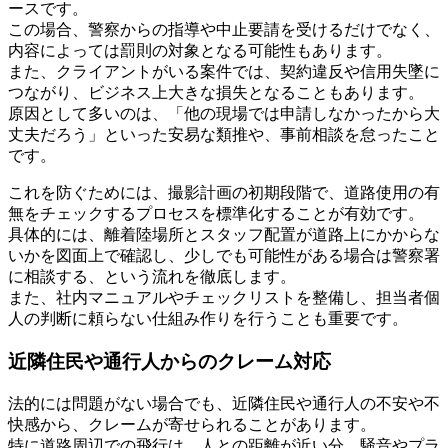
ースです。
この場合、警察からの指導や中止要請を受けるだけでなく、
内容によっては罰則の対象となる可能性もあります。
また、クライアントがいる案件では、契約違反や信用失墜に
つながり、ビジネス上大きな損失となることもあります。
原因として多いのは、「他の現場では申請しなかったから大
丈夫だろう」といった安易な類推や、事前相談を怠ったこと
です。
これを防ぐためには、撮影計画の初期段階で、道路使用の有
無をチェックするプロセスを標準化することが有効です。
具体的には、離着陸場所とスタッフ配置が道路上にかからな
いかを図面上で確認し、少しでも可能性がある場合は警察署
に相談する、という流れを徹底します。
また、社内マニュアルやチェックリストを整備し、担当者個
人の判断に頼らない仕組み作りを行うことも重要です。
近隣住民や通行人からのクレーム対応
法的には問題がない場合でも、近隣住民や通行人の不安や不
快感から、クレームが寄せられることがあります。
特に道路周辺での飛行は、人との距離が近い分、騒音やプラ