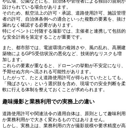
や広場、公園などにも、自治体や管理者による独自の規制が
設けられている場合があります。
そのため、航空法上の許可・承認、道路使用許可、施設管理
者の許可、自治体条例への適合といった複数の要素を、抜け
漏れなく確認する必要があります。
特にイベントに付随する撮影では、主催者と連携して包括的
な安全計画を策定することが重要です。
また、都市部では、電波環境の複雑さや、風の乱れ、高層建
築物によるGPS受信状況の悪化など、技術的なリスクも増
加します。
これらの要素が重なると、ドローンの挙動が不安定になり、
予期せぬ方向へ流される可能性があります。
したがって、たとえ道路使用許可が得られていたとしても、
「飛ばさない」という選択肢を含め、現場での安全判断を柔
軟に行える体制を整えておくことが求められます。
趣味撮影と業務利用での実務上の違い
道路使用許可や関連法令の適用自体は、原則として趣味利用
か業務利用かで大きく変わるものではありません。
しかし、実務上は、業務利用の方が撮影規模や要求精度が高