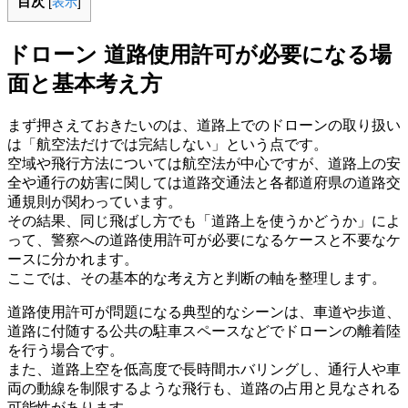
目次
[
表示
]
ドローン 道路使用許可が必要になる場
面と基本考え方
まず押さえておきたいのは、道路上でのドローンの取り扱い
は「航空法だけでは完結しない」という点です。
空域や飛行方法については航空法が中心ですが、道路上の安
全や通行の妨害に関しては道路交通法と各都道府県の道路交
通規則が関わっています。
その結果、同じ飛ばし方でも「道路上を使うかどうか」によ
って、警察への道路使用許可が必要になるケースと不要なケ
ースに分かれます。
ここでは、その基本的な考え方と判断の軸を整理します。
道路使用許可が問題になる典型的なシーンは、車道や歩道、
道路に付随する公共の駐車スペースなどでドローンの離着陸
を行う場合です。
また、道路上空を低高度で長時間ホバリングし、通行人や車
両の動線を制限するような飛行も、道路の占用と見なされる
可能性があります。