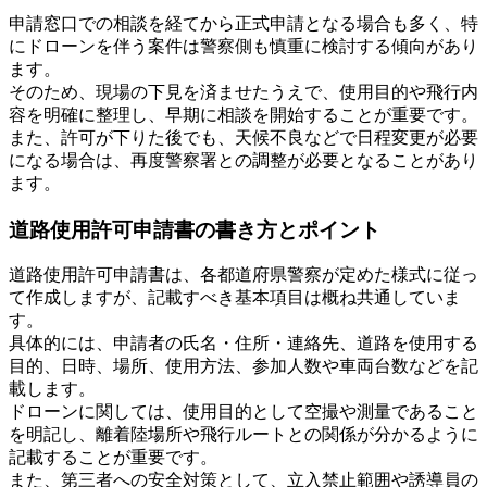
申請窓口での相談を経てから正式申請となる場合も多く、特
にドローンを伴う案件は警察側も慎重に検討する傾向があり
ます。
そのため、現場の下見を済ませたうえで、使用目的や飛行内
容を明確に整理し、早期に相談を開始することが重要です。
また、許可が下りた後でも、天候不良などで日程変更が必要
になる場合は、再度警察署との調整が必要となることがあり
ます。
道路使用許可申請書の書き方とポイント
道路使用許可申請書は、各都道府県警察が定めた様式に従っ
て作成しますが、記載すべき基本項目は概ね共通していま
す。
具体的には、申請者の氏名・住所・連絡先、道路を使用する
目的、日時、場所、使用方法、参加人数や車両台数などを記
載します。
ドローンに関しては、使用目的として空撮や測量であること
を明記し、離着陸場所や飛行ルートとの関係が分かるように
記載することが重要です。
また、第三者への安全対策として、立入禁止範囲や誘導員の