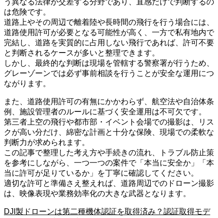
う異なる法律が交差する分野であり、直感だけで判断するの
は危険です。
道路上やその周辺で離着陸や長時間の飛行を行う場合には、
道路使用許可が必要となる可能性が高く、一方で私有地内で
完結し、道路を実質的に占用しない飛行であれば、許可不要
と判断されるケースが多いと整理できます。
しかし、最終的な判断は現場を管轄する警察署が行うため、
グレーゾーンでは必ず事前相談を行うことが安全な運用につ
ながります。
また、道路使用許可の有無にかかわらず、航空法や自治体条
例、施設管理者のルールに基づく安全運用は不可欠です。
第三者上空の飛行や都市部・イベント会場での撮影は、リス
クが高い分だけ、綿密な計画と十分な保険、現場での柔軟な
判断力が求められます。
この記事で整理した考え方や手続きの流れ、トラブル防止策
を参考にしながら、一つ一つの案件で「本当に安全か」「本
当に許可が足りているか」を丁寧に確認してください。
適切な許可と準備さえ整えれば、道路周辺でのドローン撮影
は、映像表現や業務効率化の大きな武器となります。
DJI製ドローンは第二種機体認証を取得済み？認証取得モデ