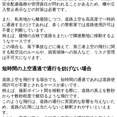
安全配慮義務や管理責任が問われることがあるため、柵や立
入禁止表示などの対策は必要です。
また、私有地から離着陸しつつ、道路上空を高高度で一時的
に通過するだけであれば、多くの警察署では道路使用許可は
不要と判断しています。
例えば、建物の点検で道路をまたいで隣接敷地に移動するよ
うなケースです。
この場合も、落下事故などに備えて、第三者上空の飛行に関
する航空法のルールや、損害保険への加入など、リスク管理
は不可欠になります。
短時間の上空通過で通行を妨げない場合
道路上空を飛行する場合でも、短時間の通過であれば道路使
用許可が不要とされるケースが多いです。
例えば、撮影ポイント間を移動する際に、道路の真上を数秒
から十数秒程度で横切るような飛行です。
このような飛行は、道路の通行に実質的な影響を与えないた
め、道路の占用には当たらないと解釈されやすいといえま
す。