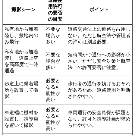
道路使
用許可
撮影シーン
ポイント
の要否
の目安
私有地から離着
不要な
道路交通法上の道路を占用し
陸し、敷地内の
場合が
ない。ただし航空法や管理者
み飛行
多い
の許可は別途必要。
私有地から離着
不要な
短時間かつ通行への影響が小
陸し、道路上空
場合が
さい。ただし安全対策と航空
を高高度で一時
多い
法上の許可要否に注意。
通過
必要と
歩道上に発着場
歩行者の通行を妨げるおそれ
なる可
所を設置して撮
があるため、道路使用と判断
能性が
影
されやすい。
高い
必要と
車道端に機材を
車両通行の安全確保が課題と
なる可
設置し、誘導員
なり、許可と誘導計画が求め
能性が
を置いて撮影
られやすい。
高い