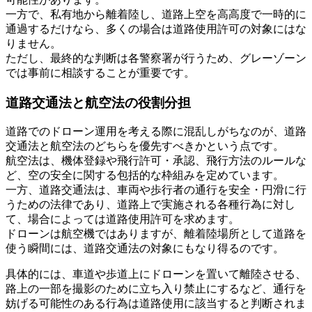
一方で、私有地から離着陸し、道路上空を高高度で一時的に
通過するだけなら、多くの場合は道路使用許可の対象にはな
りません。
ただし、最終的な判断は各警察署が行うため、グレーゾーン
では事前に相談することが重要です。
道路交通法と航空法の役割分担
道路でのドローン運用を考える際に混乱しがちなのが、道路
交通法と航空法のどちらを優先すべきかという点です。
航空法は、機体登録や飛行許可・承認、飛行方法のルールな
ど、空の安全に関する包括的な枠組みを定めています。
一方、道路交通法は、車両や歩行者の通行を安全・円滑に行
うための法律であり、道路上で実施される各種行為に対し
て、場合によっては道路使用許可を求めます。
ドローンは航空機ではありますが、離着陸場所として道路を
使う瞬間には、道路交通法の対象にもなり得るのです。
具体的には、車道や歩道上にドローンを置いて離陸させる、
路上の一部を撮影のために立ち入り禁止にするなど、通行を
妨げる可能性のある行為は道路使用に該当すると判断されま