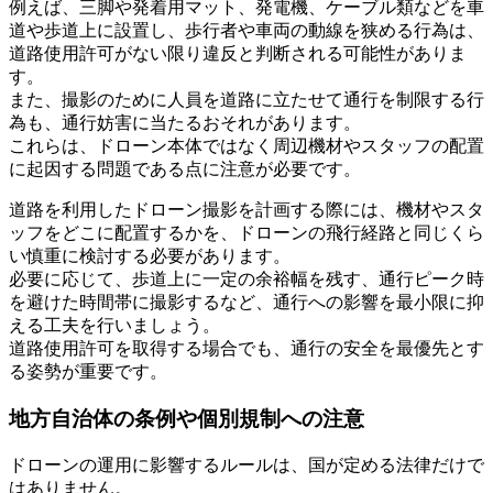
例えば、三脚や発着用マット、発電機、ケーブル類などを車
道や歩道上に設置し、歩行者や車両の動線を狭める行為は、
道路使用許可がない限り違反と判断される可能性がありま
す。
また、撮影のために人員を道路に立たせて通行を制限する行
為も、通行妨害に当たるおそれがあります。
これらは、ドローン本体ではなく周辺機材やスタッフの配置
に起因する問題である点に注意が必要です。
道路を利用したドローン撮影を計画する際には、機材やスタ
ッフをどこに配置するかを、ドローンの飛行経路と同じくら
い慎重に検討する必要があります。
必要に応じて、歩道上に一定の余裕幅を残す、通行ピーク時
を避けた時間帯に撮影するなど、通行への影響を最小限に抑
える工夫を行いましょう。
道路使用許可を取得する場合でも、通行の安全を最優先とす
る姿勢が重要です。
地方自治体の条例や個別規制への注意
ドローンの運用に影響するルールは、国が定める法律だけで
はありません。