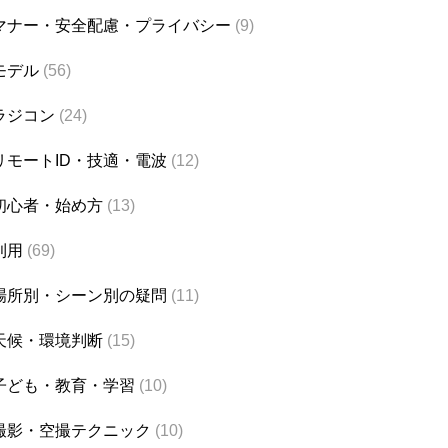
マナー・安全配慮・プライバシー
(9)
モデル
(56)
ラジコン
(24)
リモートID・技適・電波
(12)
初心者・始め方
(13)
利用
(69)
場所別・シーン別の疑問
(11)
天候・環境判断
(15)
子ども・教育・学習
(10)
撮影・空撮テクニック
(10)