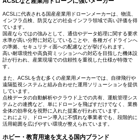
ACSLなど産業用ドローンに強いメーカー
ACSLに代表される国産産業用ドローンメーカーは、物流、
インフラ点検、防災などの社会インフラ領域で高い評価を得
ています。
国産ならではの強みとして、通信やデータ処理に関する要求
水準が高い分野に対応していることや、各種ガイドラインへ
の準拠、セキュリティ面への配慮などが挙げられます。
高い耐環境性や高負荷ミッションへの対応を目指した機体設
計が行われ、産業現場での信頼性を重視した仕様が特徴で
す。
また、ACSLを含む多くの産業用メーカーでは、自律飛行や
遠隔監視システムと組み合わせた運用ソリューションを提供
しています。
点検データの自動解析やクラウド上での共有、運航管理シス
テムとの連携など、単にドローンを飛ばすだけでなく、業務
全体の効率化を視野に入れた提案が行われています。
これにより、ドローン導入に不慣れな事業者でも、段階的に
活用範囲を広げやすい環境が整えられています。
ホビー・教育用途を支える国内ブランド