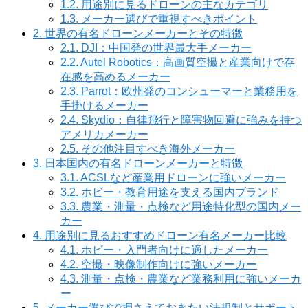
1.2.
用途別に見るドローンの主なカテゴリ
1.3.
メーカー選びで重視すべきポイント
2.
世界の有名ドローンメーカーとその特徴
2.1.
DJI：中国発の世界最大手メーカー
2.2.
Autel Robotics：高画質空撮と産業向けで存
在感を高めるメーカー
2.3.
Parrot：欧州発のコンシューマーと業務用を
手掛けるメーカー
2.4.
Skydio：自律飛行と障害物回避に強みを持つ
アメリカメーカー
2.5.
その他注目すべき海外メーカー
3.
日本国内の有名ドローンメーカーと特徴
3.1.
ACSLなど産業用ドローンに強いメーカー
3.2.
ホビー・教育用途を支える国内ブランド
3.3.
農業・測量・点検など用途特化型の国内メー
カー
4.
用途別に見るおすすめドローン有名メーカー比較
4.1.
ホビー・入門者向けに適したメーカー
4.2.
空撮・映像制作向けに強いメーカー
4.3.
測量・点検・農業など業務利用に強いメーカ
ー
5.
メーカー選びで押さえておきたい法規制とサポート