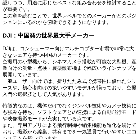
認しつつ、用途に応じたベストな組み合わせを検討すること
が重要です。
この章を読むことで、世界レベルでどのメーカーがどのポジ
ションにいるのかを俯瞰できるようになります。
DJI：中国発の世界最大手メーカー
DJIは、コンシューマー向けマルチコプター市場で非常に大
きなシェアを持つ中国のメーカーです。
空撮用の小型機から、シネマカメラ搭載が可能な大型機、産
業向けの測量・点検・農薬散布機まで幅広いラインナップを
展開しています。
一般ユーザー向けでは、折りたたみ式で携帯性に優れたシリ
ーズや、初心者向けの扱いやすいモデルが揃っており、空撮
入門の選択肢として人気があります。
特徴的なのは、機体だけでなくジンバル技術やカメラ技術に
も強みを持ち、ソフトウェアとの連携による自動飛行モード
や映像撮影モードが充実している点です。
また、専用アプリによる飛行制御や編集機能も進化を続けて
おり、撮影から編集、共有までを一気通貫で行いやすいエコ
システムを築いています。