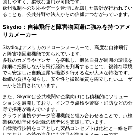
張しやすく、柔軟な運用が可能です。
欧州規制への対応やデータ管理に配慮した設計が行われてい
ることも、公共分野や法人からの信頼につながっています。
Skydio：自律飛行と障害物回避に強みを持つアメ
リカメーカー
Skydioはアメリカのドローンメーカーで、高度な自律飛行
と障害物回避機能で知られています。
多数のカメラやセンサーを搭載し、機体自身が周囲の環境を
詳細に把握しながら飛行経路を判断することで、複雑な環境
でも安定した自動追尾や撮影を行える点が大きな特徴です。
操縦の負担を減らし、安全性と撮影品質を両立したいユーザ
ーから注目されています。
また、Skydioは公共機関や企業向けにも積極的にソリュー
ションを展開しており、インフラ点検や警察・消防などの分
野で採用が進んでいます。
クラウド連携やデータ管理機能と組み合わせることで、点検
業務の効率化や記録の標準化を支援しています。
自律飛行技術をコアとした製品コンセプトは他社と一線を画
しており、今後の進化にも注目が集まるメーカーです。