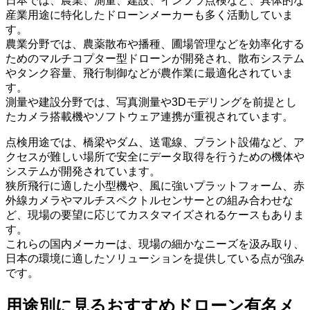
日本では、農業、測量、建設、インフラ点検など、具体的な
産業用途に特化したドローンメーカーも多く活動していま
す。
農業分野では、農薬散布や播種、圃場管理などを効率化する
ためのマルチコプター型ドローンが開発され、散布システム
やタンク容量、飛行制御などが農作業に最適化されていま
す。
測量や建設分野では、写真測量や3Dモデリングを前提とし
たカメラ搭載機やソフトウェア連携が重視されています。
点検用途では、橋梁やダム、送電線、プラント設備など、ア
クセスが難しい場所で安全にデータ取得を行うための機体や
システムが開発されています。
狭所飛行に適した小型機や、風に強いプラットフォーム、赤
外線カメラやマルチスペクトルセンサーとの組み合わせな
ど、現場の要望に応じてカスタマイズされるケースもありま
す。
これらの国内メーカーは、現場の細かなニーズを汲み取り、
日本の環境に適したソリューションを提供している点が強み
です。
用途別に見るおすすめドローン有名メ