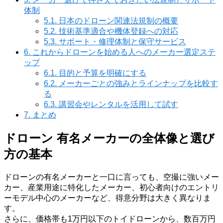
体制
5.1.
日本のドローン関連法規制の概要
5.2.
技術基準適合や機体登録への対応
5.3.
サポート・修理体制と保守サービス
6.
これからドローンを始める人へのメーカー選定ステ
ップ
6.1.
目的と予算を明確にする
6.2.
メーカーごとの強みとラインナップを比較す
る
6.3.
講習会やレンタルを活用して試す
7.
まとめ
ドローン 有名メーカーの全体像と選び
方の基本
ドローンの有名メーカーと一口に言っても、空撮に強いメー
カー、産業用途に特化したメーカー、初心者向けのエントリ
ーモデル中心のメーカーなど、得意分野は大きく異なりま
す。
さらに、価格帯も1万円以下のトイドローンから、数百万円