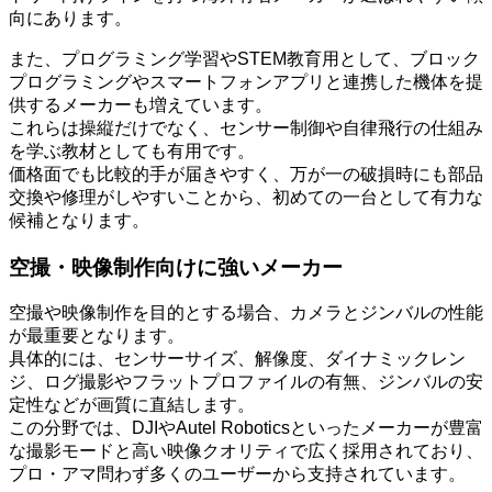
向にあります。
また、プログラミング学習やSTEM教育用として、ブロック
プログラミングやスマートフォンアプリと連携した機体を提
供するメーカーも増えています。
これらは操縦だけでなく、センサー制御や自律飛行の仕組み
を学ぶ教材としても有用です。
価格面でも比較的手が届きやすく、万が一の破損時にも部品
交換や修理がしやすいことから、初めての一台として有力な
候補となります。
空撮・映像制作向けに強いメーカー
空撮や映像制作を目的とする場合、カメラとジンバルの性能
が最重要となります。
具体的には、センサーサイズ、解像度、ダイナミックレン
ジ、ログ撮影やフラットプロファイルの有無、ジンバルの安
定性などが画質に直結します。
この分野では、DJIやAutel Roboticsといったメーカーが豊富
な撮影モードと高い映像クオリティで広く採用されており、
プロ・アマ問わず多くのユーザーから支持されています。