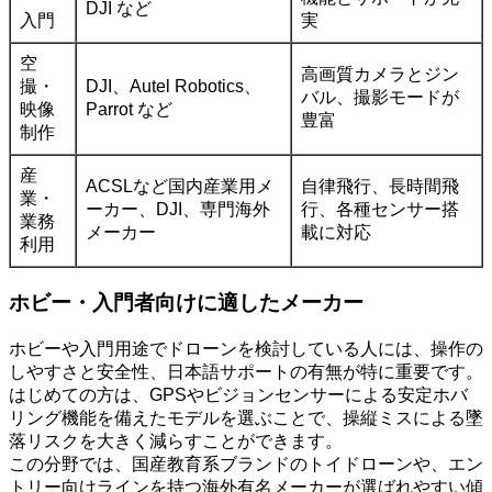
DJI など
入門
実
空
高画質カメラとジン
撮・
DJI、Autel Robotics、
バル、撮影モードが
映像
Parrot など
豊富
制作
産
ACSLなど国内産業用メ
自律飛行、長時間飛
業・
ーカー、DJI、専門海外
行、各種センサー搭
業務
メーカー
載に対応
利用
ホビー・入門者向けに適したメーカー
ホビーや入門用途でドローンを検討している人には、操作の
しやすさと安全性、日本語サポートの有無が特に重要です。
はじめての方は、GPSやビジョンセンサーによる安定ホバ
リング機能を備えたモデルを選ぶことで、操縦ミスによる墜
落リスクを大きく減らすことができます。
この分野では、国産教育系ブランドのトイドローンや、エン
トリー向けラインを持つ海外有名メーカーが選ばれやすい傾