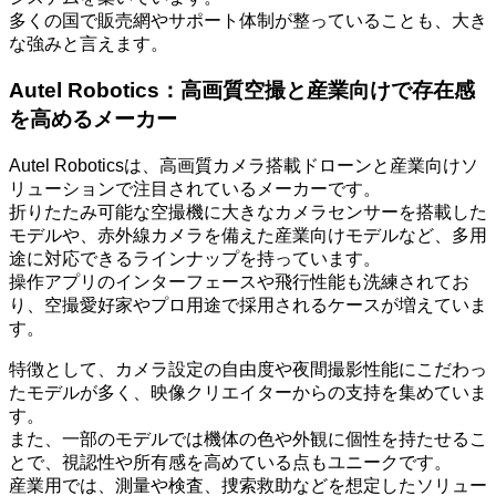
多くの国で販売網やサポート体制が整っていることも、大き
な強みと言えます。
Autel Robotics：高画質空撮と産業向けで存在感
を高めるメーカー
Autel Roboticsは、高画質カメラ搭載ドローンと産業向けソ
リューションで注目されているメーカーです。
折りたたみ可能な空撮機に大きなカメラセンサーを搭載した
モデルや、赤外線カメラを備えた産業向けモデルなど、多用
途に対応できるラインナップを持っています。
操作アプリのインターフェースや飛行性能も洗練されてお
り、空撮愛好家やプロ用途で採用されるケースが増えていま
す。
特徴として、カメラ設定の自由度や夜間撮影性能にこだわっ
たモデルが多く、映像クリエイターからの支持を集めていま
す。
また、一部のモデルでは機体の色や外観に個性を持たせるこ
とで、視認性や所有感を高めている点もユニークです。
産業用では、測量や検査、捜索救助などを想定したソリュー