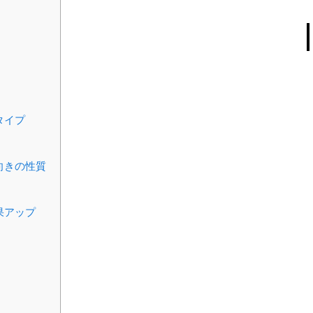
タイプ
向きの性質
果アップ