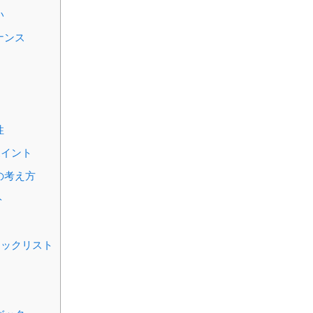
い
ナンス
性
ポイント
の考え方
ト
ェックリスト