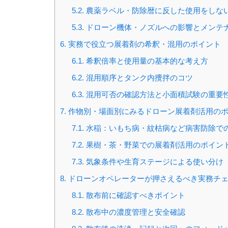
5.2.
農薬ラベル・防除暦に反した使用をしな
5.3.
ドローン機体・ノズルへの影響とメンテ
6.
実務で役立つ展着剤の希釈・混用のポイント
6.1.
希釈倍率と使用量の基本的な考え方
6.2.
混用順序とタンク内攪拌のコツ
6.3.
混用可否の確認方法と小面積試験の重要
7.
作物別・場面別にみるドローン展着剤活用の
7.1.
水稲：いもち病・紋枯病など病害防除で
7.2.
果樹・茶・野菜での展着剤活用のポイン
7.3.
気象条件や生育ステージによる使い分け
8.
ドローンオペレーターが押さえるべき実務チ
8.1.
散布前に確認すべきポイント
8.2.
散布中の濃度管理と安全確認