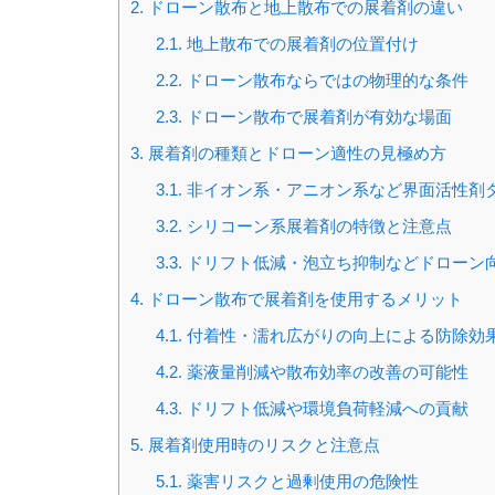
2.
ドローン散布と地上散布での展着剤の違い
2.1.
地上散布での展着剤の位置付け
2.2.
ドローン散布ならではの物理的な条件
2.3.
ドローン散布で展着剤が有効な場面
3.
展着剤の種類とドローン適性の見極め方
3.1.
非イオン系・アニオン系など界面活性剤
3.2.
シリコーン系展着剤の特徴と注意点
3.3.
ドリフト低減・泡立ち抑制などドローン
4.
ドローン散布で展着剤を使用するメリット
4.1.
付着性・濡れ広がりの向上による防除効
4.2.
薬液量削減や散布効率の改善の可能性
4.3.
ドリフト低減や環境負荷軽減への貢献
5.
展着剤使用時のリスクと注意点
5.1.
薬害リスクと過剰使用の危険性