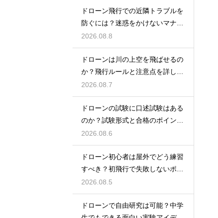
ドローン飛行での近隣トラブルを
防ぐには？迷惑をかけないマナー
と対策
2026.08.8
ドローンは川の上空を飛ばせるの
か？飛行ルールと注意点を詳しく
解説
2026.08.7
ドローンの試験に口述試験はある
のか？試験形式と合格のポイント
を解説
2026.08.6
ドローン初心者は屋外でどう練習
すべき？初飛行で失敗しないポイ
ント
2026.08.5
ドローンで自由研究は可能？中学
生でもできる面白い実験アイデア