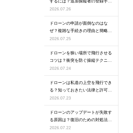
するには？追加操縦者の登録手順
を解説
2026.07.26
ドローンの申請が面倒なのはな
ぜ？複雑な手続きの理由と簡略化
の動向
2026.07.25
ドローンを狭い場所で飛行させる
コツは？衝突を防ぐ操縦テクニッ
クを解説
2026.07.24
ドローンは私道の上空を飛行でき
る？知っておきたい法律と許可の
ルール
2026.07.23
ドローンのアップデートが失敗す
る原因は？復旧のための対処法を
解説
2026.07.22