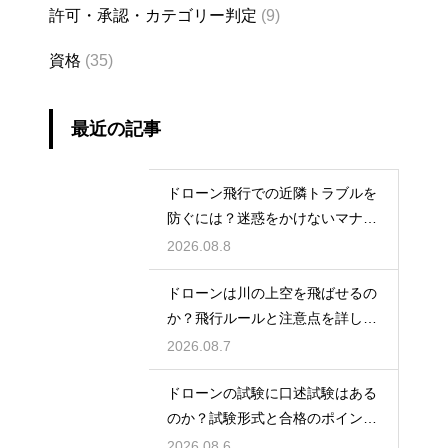
許可・承認・カテゴリー判定
(9)
資格
(35)
最近の記事
ドローン飛行での近隣トラブルを
防ぐには？迷惑をかけないマナー
と対策
2026.08.8
ドローンは川の上空を飛ばせるの
か？飛行ルールと注意点を詳しく
解説
2026.08.7
ドローンの試験に口述試験はある
のか？試験形式と合格のポイント
を解説
2026.08.6