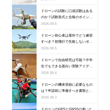
ドローンの試験に口述試験はある
のか？試験形式と合格のポイント
を解説
2026.08.6
ドローン初心者は屋外でどう練習
すべき？初飛行で失敗しないポイ
ント
2026.08.5
ドローンで自由研究は可能？中学
生でもできる面白い実験アイデア
を紹介
2026.08.4
ドローンの機体登録に必要なもの
は？申請前に準備すべき書類と情
報
2026.08.3
ドローンのGPSとGNSSの違いと