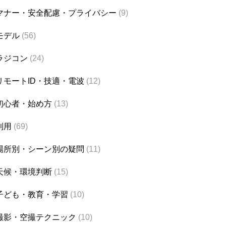
マナー・安全配慮・プライバシー
(9)
モデル
(56)
ラジコン
(24)
リモートID・技適・電波
(12)
初心者・始め方
(13)
利用
(69)
場所別・シーン別の疑問
(11)
天候・環境判断
(15)
子ども・教育・学習
(10)
撮影・空撮テクニック
(10)