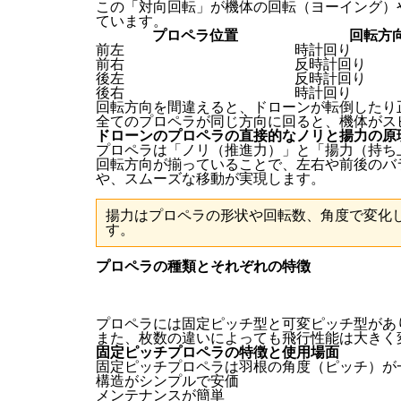
この「対向回転」が機体の回転（ヨーイング）
ています。
プロペラ位置
回転方
前左
時計回り
前右
反時計回り
後左
反時計回り
後右
時計回り
回転方向を間違えると、ドローンが転倒したり
全てのプロペラが同じ方向に回ると、機体がス
ドローンのプロペラの直接的なノリと揚力の原
プロペラは「ノリ（推進力）」と「揚力（持ち
回転方向が揃っていることで、左右や前後のバ
や、スムーズな移動が実現します。
揚力はプロペラの形状や回転数、角度で変化
す。
プロペラの種類とそれぞれの特徴
プロペラには固定ピッチ型と可変ピッチ型があ
また、枚数の違いによっても飛行性能は大きく
固定ピッチプロペラの特徴と使用場面
固定ピッチプロペラは羽根の角度（ピッチ）が
構造がシンプルで安価
メンテナンスが簡単