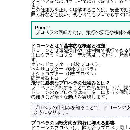
プロペラはただ回っているだけではなく、各々
ます。
この仕組みを正しく理解することは、安全で効
囲み枠なども使い、初心者でもプロでもすぐに
Point！
プロペラの回転方向は、飛行の安定や機体の
ドローンとは？基本的な概念と種類
ドローンとは遠隔操作や自律制御で飛行できる
主にクアッドコプター型が普及しており、産業
す。
クアッドコプター（4枚プロペラ）
ヘキサコプター（6枚プロペラ）
オクトコプター（8枚プロペラ）
固定翼型ドローン
飛行に必要なプロペラの仕組みとは？
プロペラは回転することで空気を押し下げ、揚
ドローンの各プロペラはモーターによって個別
の傾きなど様々な動きを実現します。
プロペラの仕組みを知ることで、ドローンの
ようになります。
プロペラの回転方向が飛行に与える影響
ドローンのプロペラは、隣り合うプロペラ同士