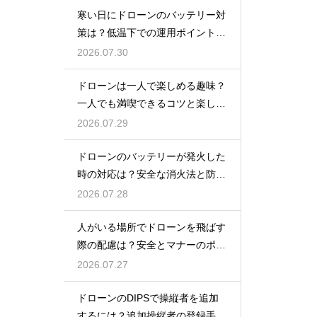
寒い日にドローンのバッテリー対
策は？低温下での運用ポイントと
注意点
2026.07.30
ドローンは一人で楽しめる趣味？
一人でも満喫できるコツと楽しみ
方
2026.07.29
ドローンのバッテリーが発火した
時の対応は？安全な消火法と防止
策を解説
2026.07.28
人がいる場所でドローンを飛ばす
際の配慮は？安全とマナーのポイ
ント
2026.07.27
ドローンのDIPSで操縦者を追加
するには？追加操縦者の登録手順