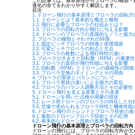
この記事では、基本原理からプロペラの種類・
進化の全てをわかりやすく解説します。
目次
1.
ドローン飛行の基本原理とプロペラの回転方
1.1.
ドローンとは？基本的な概念と種類
1.2.
飛行に必要なプロペラの仕組みとは？
1.3.
プロペラの回転方向が飛行に与える影響
1.4.
ドローンのプロペラの直接的なノリと揚力
2.
プロペラの種類とそれぞれの特徴
2.1.
固定ピッチプロペラの特徴と使用場面
2.2.
可変ピッチプロペラの利点と欠点
2.3.
プロペラの枚数による飛行特性の違い
3.
プロペラの大きさと回転数（RPM）の重要性
3.1.
プロペラの直径が飛行性能に与える影響
3.2.
回転数（RPM）とドローンの操縦性の関係
3.3.
プロペラ交換のタイミングとその理由
4.
プロペラの形状とバランスについて
4.1.
プロペラ形状の違いによる揚力の変化
4.2.
プロペラのバランス調整方法とその必要性
5.
ドローン飛行を支える産業とその未来
5.1.
ドローンを用いた点検や測量の現状
5.2.
レース用ドローンのプロペラの特化した仕
5.3.
空撮で求められるプロペラ特性と機体性能
6.
ドローン飛行のトレンドとプロペラ技術の進
6.1.
最新のドローンプロペラ技術とその応用
6.2.
将来的なドローン技術の進展予測
ドローン飛行の基本原理とプロペラの回転方向
ドローンの飛行には、プロペラの回転方向が欠