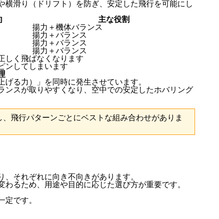
や横滑り（ドリフト）を防ぎ、安定した飛行を可能にし
向
主な役割
揚力＋機体バランス
揚力＋バランス
揚力＋バランス
揚力＋バランス
正しく飛ばなくなります
ピンしてしまいます
理
上げる力）」を同時に発生させています。
ランスが取りやすくなり、空中での安定したホバリング
し、飛行パターンごとにベストな組み合わせがありま
り、それぞれに向き不向きがあります。
変わるため、用途や目的に応じた選び方が重要です。
一定です。