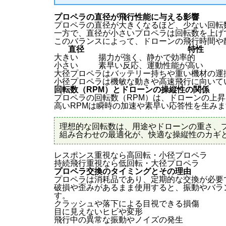
プロペラの直径が飛行性能に与える影響
プロペラの直径が大きくなるほど、少ない回転
一方で、直径が小さいプロペラは回転数を上げ
このバランスによって、ドローンの飛行時間や
直径
特性
大きい
揚力が強く、静かで効率的
小さい
素早い反応、運動性能が高い
大径プロペラはバッテリー持ちや重い機材の運
小径プロペラは機敏な動きや高速飛行に向いて
回転数（RPM）とドローンの操縦性の関係
プロペラの回転数（RPM）は、ドローンの上
高いRPMは瞬時の加速や素早い応答性を生み
理想的な回転数は、用途やドローンの重さ、
組み合わせの最適化が、快適な操縦性のカギ
レスポンス重視なら高回転・小径プロペラ
持続飛行重視なら低回転・大径プロペラ
プロペラ交換のタイミングとその理由
プロペラは消耗品であり、定期的な交換が必要
破損や歪みがあるまま使用すると、振動やバラ
す。
クラッシュや落下による目視できる損傷
目に見えないヒビや変形
飛行中の異常な振動やノイズの発生