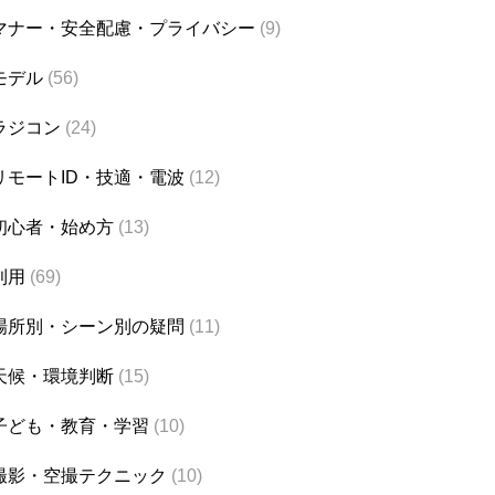
マナー・安全配慮・プライバシー
(9)
モデル
(56)
ラジコン
(24)
リモートID・技適・電波
(12)
初心者・始め方
(13)
利用
(69)
場所別・シーン別の疑問
(11)
天候・環境判断
(15)
子ども・教育・学習
(10)
撮影・空撮テクニック
(10)