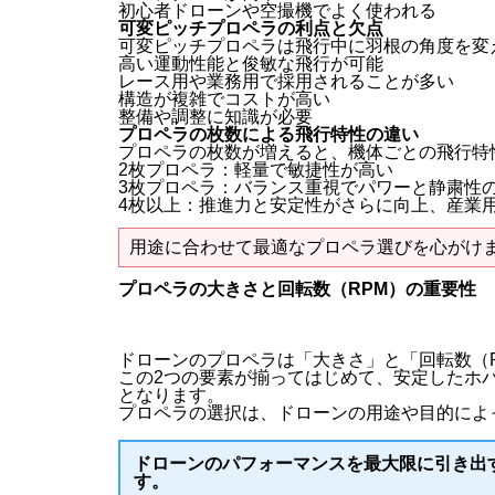
初心者ドローンや空撮機でよく使われる
可変ピッチプロペラの利点と欠点
可変ピッチプロペラは飛行中に羽根の角度を変
高い運動性能と俊敏な飛行が可能
レース用や業務用で採用されることが多い
構造が複雑でコストが高い
整備や調整に知識が必要
プロペラの枚数による飛行特性の違い
プロペラの枚数が増えると、機体ごとの飛行特
2枚プロペラ：軽量で敏捷性が高い
3枚プロペラ：バランス重視でパワーと静粛性
4枚以上：推進力と安定性がさらに向上、産業
用途に合わせて最適なプロペラ選びを心がけ
プロペラの大きさと回転数（RPM）の重要性
ドローンのプロペラは「大きさ」と「回転数（
この2つの要素が揃ってはじめて、安定したホ
となります。
プロペラの選択は、ドローンの用途や目的によ
ドローンのパフォーマンスを最大限に引き出
す。