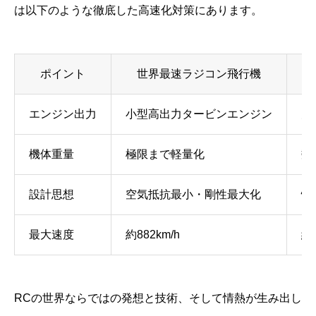
は以下のような徹底した高速化対策にあります。
ポイント
世界最速ラジコン飛行機
エンジン出力
小型高出力タービンエンジン
大
機体重量
極限まで軽量化
数
設計思想
空気抵抗最小・剛性最大化
快
最大速度
約882km/h
約
RCの世界ならではの発想と技術、そして情熱が生み出し