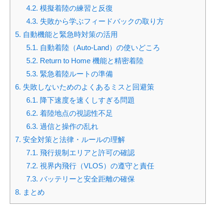
4.2.
模擬着陸の練習と反復
4.3.
失敗から学ぶフィードバックの取り方
5.
自動機能と緊急時対策の活用
5.1.
自動着陸（Auto‐Land）の使いどころ
5.2.
Return to Home 機能と精密着陸
5.3.
緊急着陸ルートの準備
6.
失敗しないためのよくあるミスと回避策
6.1.
降下速度を速くしすぎる問題
6.2.
着陸地点の視認性不足
6.3.
過信と操作の乱れ
7.
安全対策と法律・ルールの理解
7.1.
飛行規制エリアと許可の確認
7.2.
視界内飛行（VLOS）の遵守と責任
7.3.
バッテリーと安全距離の確保
8.
まとめ